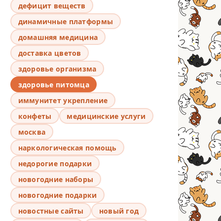
дефицит веществ
динамичные платформы
домашняя медицина
доставка цветов
здоровье организма
здоровье питомца
иммунитет укрепление
конфеты
медицинские услуги
москва
наркологическая помощь
недорогие подарки
новогодние наборы
новогодние подарки
новостные сайты
новый год