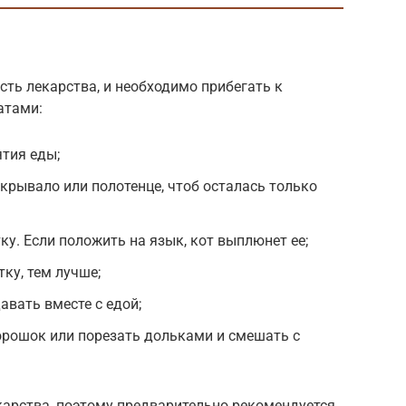
сть лекарства, и необходимо прибегать к
атами:
ятия еды;
крывало или полотенце, чтоб осталась только
ку. Если положить на язык, кот выплюнет ее;
ку, тем лучше;
вать вместе с едой;
орошок или порезать дольками и смешать с
екарства, поэтому предварительно рекомендуется