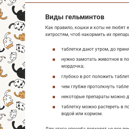
Виды гельминтов
Как правило, кошки и коты не любят е
хитростям, чтоб накормить их препар
таблетки дают утром, до прин
нужно замотать животное в по
мордочка;
глубоко в рот положить таблет
чем глубже протолкнуть таблет
некоторые препараты можно да
таблетку можно растереть в п
водой или кормом.
Для этого способа подходят не все л