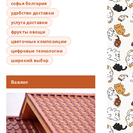
софья болгария
удобство доставки
услуга доставки
фрукты овощи
цветочные композиции
цифровые технологии
широкий выбор
Важное