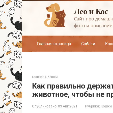
Перейти
Лео и Кос
к
контенту
Сайт про домашн
фото и описание
Главная страница
Собаки
Кош
Главная
»
Кошки
Как правильно держать
животное, чтобы не п
Опубликовано:
03 Авг 2021
Рубрика:
Кошки