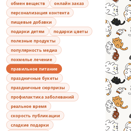
обмен веществ
онлайн заказ
персонализация контента
пищевые добавки
подарки детям
подарки цветы
полезные продукты
популярность медиа
похмелье лечение
правильное питание
праздничные букеты
праздничные сюрпризы
профилактика заболеваний
реальное время
скорость публикации
сладкие подарки