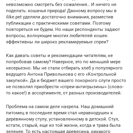
невозможно смотреть без сожаления… И ничего не
поделать: кошачья природа! Данному вопросу мы в
ilike.pet уделяли достаточно внимания, разместив
публикации с практическими советами. Поэтому
повторяться не будем. Но наши респонденты задают
вопросы, волнующие многих любителей кошек:
эффективны ли широко рекламируемые спреи?
Как давать советы и рекомендации читателям, не
попробовав самому? Наверное, это по меньшей мере
несерьезно. Мы не стали отбирать хлеб у популярного
ведущего Антона Привольнова с его «Контрольной
закупкой». Да и бюджет вашего покорного слуги просто
не позволял приобрести «спреи-антигрызины» (слово-
то какое!) в ассортименте, от разных производителей.
Проблема на самом деле назрела. Наш домашний
питомец в последнее время стал неравнодушен к
деревянному стулу, установленному в детской. Стул,
кстати, старый, еще из той жизни, когда и трава была
зеленее. То есть настоящая древесина, никакого