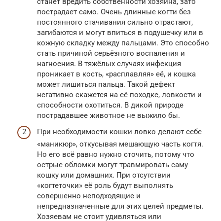
станет вредить собственности хозяина, зато
пострадает само. Очень длинные когти без
постоянного стачивания сильно отрастают,
загибаются и могут впиться в подушечку или в
кожную складку между пальцами. Это способно
стать причиной серьёзного воспаления и
нагноения. В тяжёлых случаях инфекция
проникает в кость, «расплавляя» её, и кошка
может лишиться пальца. Такой дефект
негативно скажется на её походке, ловкости и
способности охотиться. В дикой природе
пострадавшее животное не выжило бы.
При необходимости кошки ловко делают себе
«маникюр», откусывая мешающую часть когтя.
Но его всё равно нужно сточить, потому что
острые обломки могут травмировать саму
кошку или домашних. При отсутствии
«когтеточки» её роль будут выполнять
совершенно неподходящие и
непредназначенные для этих целей предметы.
Хозяевам не стоит удивляться или