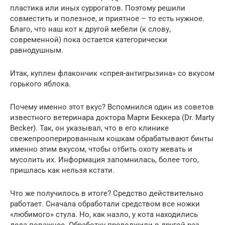
пластика или иных суррогатов. Поэтому решили
совместить и полезное, и приятное – то есть нужное.
Благо, что наш кот к другой мебели (к слову,
современной) пока остается категорически
равнодушным.
Итак, куплен флакончик «спрея-антигрызина» со вкусом
горького яблока.
Почему именно этот вкус? Вспомнился один из советов
известного ветеринара доктора Марти Беккера (Dr. Marty
Becker). Так, он указывал, что в его клинике
свежепрооперированным кошкам обрабатывают бинты
именно этим вкусом, чтобы отбить охоту жевать и
мусолить их. Информация запомнилась, более того,
пришлась как нельзя кстати.
Что же получилось в итоге? Средство действительно
работает. Сначала обработали средством все ножки
«любимого» стула. Но, как назло, у кота находились
дела поважнее. Обработку продолжили в другой раз,