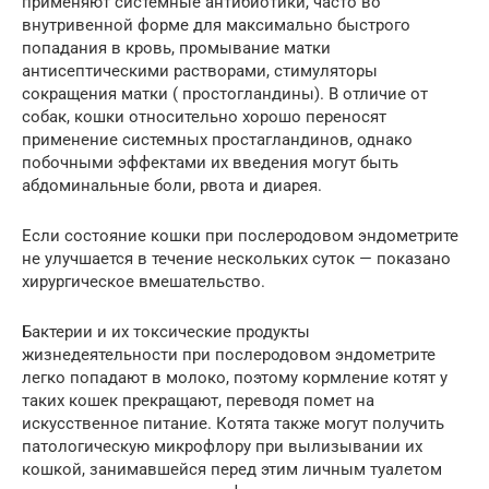
применяют системные антибиотики, часто во
внутривенной форме для максимально быстрого
попадания в кровь, промывание матки
антисептическими растворами, стимуляторы
сокращения матки ( простогландины). В отличие от
собак, кошки относительно хорошо переносят
применение системных простагландинов, однако
побочными эффектами их введения могут быть
абдоминальные боли, рвота и диарея.
Если состояние кошки при послеродовом эндометрите
не улучшается в течение нескольких суток — показано
хирургическое вмешательство.
Бактерии и их токсические продукты
жизнедеятельности при послеродовом эндометрите
легко попадают в молоко, поэтому кормление котят у
таких кошек прекращают, переводя помет на
искусственное питание. Котята также могут получить
патологическую микрофлору при вылизывании их
кошкой, занимавшейся перед этим личным туалетом