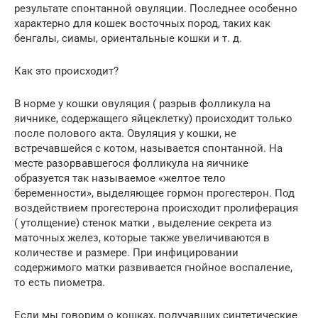
результате спонтанной овуляции. Последнее особенно
характерно для кошек восточных пород, таких как
бенгалы, сиамы, ориентальные кошки и т. д.
Как это происходит?
В норме у кошки овуляция ( разрыв фолликула на
яичнике, содержащего яйцеклетку) происходит только
после полового акта. Овуляция у кошки, не
встречавшейся с котом, называется спонтанной. На
месте разорвавшегося фолликула на яичнике
образуется так называемое «желтое тело
беременности», выделяющее гормон прогестерон. Под
воздействием прогестерона происходит пролиферация
( утолщение) стенок матки , выделение секрета из
маточных желез, которые также увеличиваются в
количестве и размере. При инфицировании
содержимого матки развивается гнойное воспаление,
то есть пиометра.
Если мы говорим о кошках, получавших синтетические