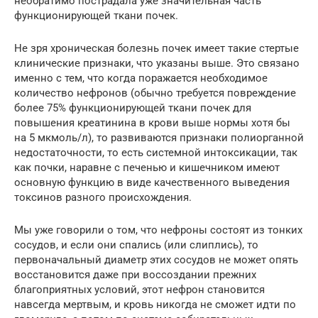
необратимо пострадала уже значительная часть
функционирующей ткани почек.
Не зря хроническая болезнь почек имеет такие стертые
клинические признаки, что указаны выше. Это связано
именно с тем, что когда поражается необходимое
количество нефронов (обычно требуется повреждение
более 75% функционирующей ткани почек для
повышения креатинина в крови выше нормы хотя бы
на 5 мкмоль/л), то развиваются признаки полиорганной
недостаточности, то есть системной интоксикации, так
как почки, наравне с печенью и кишечником имеют
основную функцию в виде качественного выведения
токсинов разного происхождения.
Мы уже говорили о том, что нефроны состоят из тонких
сосудов, и если они спались (или слиплись), то
первоначальный диаметр этих сосудов не может опять
восстановится даже при воссоздании прежних
благоприятных условий, этот нефрон становится
навсегда мертвым, и кровь никогда не сможет идти по