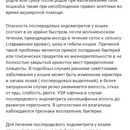
родов или сразу после родов при вылизывании себя
кошкой,а также при несоблюдении правил асептики во
время акушерской помощи.
Опасность послеродовых эндометритов у кошек
состоит в их крайне быстром, почти молниеносном
течении, приводящем иногда в течение суток к сепсису
(«заражению крови»), шоку и гибели кошки. Причиной
такой проблемы является прямое попадание бактерий
или токсических продуктов их жизнедеятельности в не
полностью закрытый кровоток мест прикрепления
плаценты. В подобных случаях ранними симптомами
заболевания у кошки может быть изменение характера
и запаха лохий ( послеродовых выделений), в более
запущенном случае резко развивается вялость, отказ
от еды, слабость, рвота. УЗИ картина в случае
послеродового эндометрита неспецифична вплоть до
развития перитонита. В цитологиии из влагалища
наблюдаются признаки воспаления, бактерии.
Для лечения послеродового эндометрита у кошек