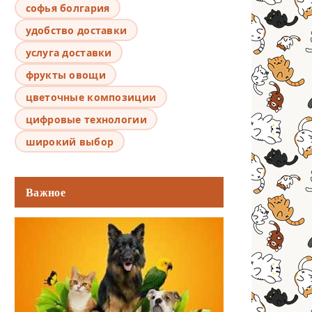
софья болгария
удобство доставки
услуга доставки
фрукты овощи
цветочные композиции
цифровые технологии
широкий выбор
Важное