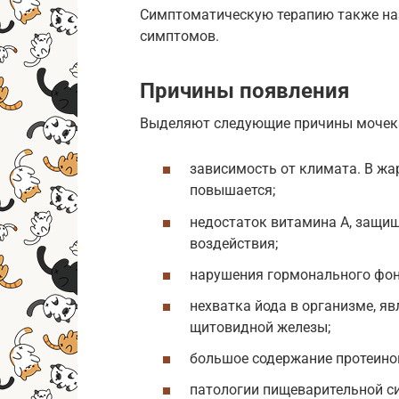
Симптоматическую терапию также наз
симптомов.
Причины появления
Выделяют следующие причины мочека
зависимость от климата. В ж
повышается;
недостаток витамина А, защищ
воздействия;
нарушения гормонального фон
нехватка йода в организме, я
щитовидной железы;
большое содержание протеино
патологии пищеварительной с