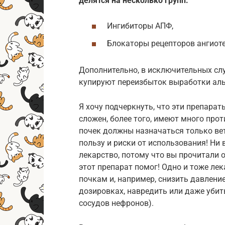
делятся на несколько групп:
Ингибиторы АПФ,
Блокаторы рецепторов ангиоте
Дополнительно, в исключительных слу
купируют переизбыток выработки аль
Я хочу подчеркнуть, что эти препара
сложен, более того, имеют много про
почек должны назначаться только ве
пользу и риски от использования! Ни
лекарство, потому что вы прочитали о
этот препарат помог! Одно и тоже ле
почкам и, например, снизить давление
дозировках, навредить или даже уби
сосудов нефронов).