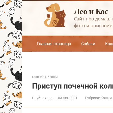
Перейти
Лео и Кос
к
контенту
Сайт про домашн
фото и описание
Главная страница
Собаки
Кош
Главная
»
Кошки
Приступ почечной коли
Опубликовано:
03 Авг 2021
Рубрика:
Кошки