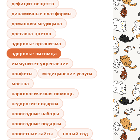
дефицит веществ
динамичные платформы
домашняя медицина
доставка цветов
здоровье организма
здоровье питомца
иммунитет укрепление
конфеты
медицинские услуги
москва
наркологическая помощь
недорогие подарки
новогодние наборы
новогодние подарки
новостные сайты
новый год