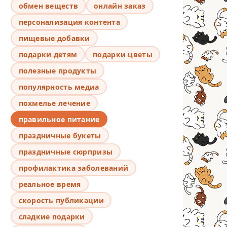
обмен веществ
онлайн заказ
персонализация контента
пищевые добавки
подарки детям
подарки цветы
полезные продукты
популярность медиа
похмелье лечение
правильное питание
праздничные букеты
праздничные сюрпризы
профилактика заболеваний
реальное время
скорость публикации
сладкие подарки