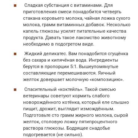
Сладкая субстанция с витаминами. Для
приготовления смеси понадобится четверть
стакана коровьего молока, чайная ложка сухого
молока, грамм витаминных добавок. Несколько
капель глюкозы усилят питательные качества
продукта. Давать такое лакомство животному
необходимо в подогретом виде.
Жидкий деликатес. Вам понадобится сгущёнка
без сахара и кипячёная вода. Ингредиенты
берутся в пропорции 5:1. Вышеупомянутые
составляющие перемешиваются. Яичный
желток довершает молочную «композицию».
Спасительный «коктейль». Такой смесью
ветеринары советуют кормить слабого
новорождённого котёнка, который еле слышно
пищит, дрожит, выглядит измождённым.
Подготовьте сто грамм жирного молока, сырой
желток, столовую ложку пятипроцентного
раствора глюкозы. Бодрящее снадобье
подогревается (не сильно).