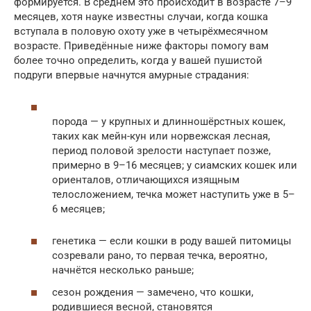
формируется. В среднем это происходит в возрасте 7–9
месяцев, хотя науке известны случаи, когда кошка
вступала в половую охоту уже в четырёхмесячном
возрасте. Приведённые ниже факторы помогу вам
более точно определить, когда у вашей пушистой
подруги впервые начнутся амурные страдания:
порода — у крупных и длинношёрстных кошек,
таких как мейн-кун или норвежская лесная,
период половой зрелости наступает позже,
примерно в 9–16 месяцев; у сиамских кошек или
ориенталов, отличающихся изящным
телосложением, течка может наступить уже в 5–
6 месяцев;
генетика — если кошки в роду вашей питомицы
созревали рано, то первая течка, вероятно,
начнётся несколько раньше;
сезон рождения — замечено, что кошки,
родившиеся весной, становятся