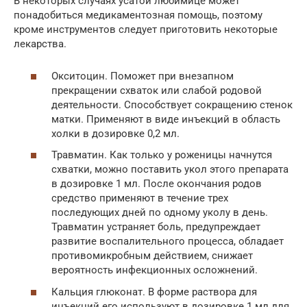
В некоторых случаях усатой любимице может
понадобиться медикаментозная помощь, поэтому
кроме инструментов следует приготовить некоторые
лекарства.
Окситоцин. Поможет при внезапном
прекращении схваток или слабой родовой
деятельности. Способствует сокращению стенок
матки. Применяют в виде инъекций в область
холки в дозировке 0,2 мл.
Травматин. Как только у роженицы начнутся
схватки, можно поставить укол этого препарата
в дозировке 1 мл. После окончания родов
средство применяют в течение трех
последующих дней по одному уколу в день.
Травматин устраняет боль, предупреждает
развитие воспалительного процесса, обладает
противомикробным действием, снижает
вероятность инфекционных осложнений.
Кальция глюконат. В форме раствора для
инъекций его используют в дозировке 1 мл для