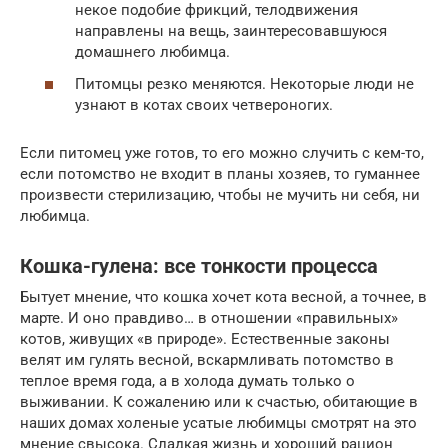
некое подобие фрикций, телодвижения
направлены на вещь, заинтересовавшуюся
домашнего любимца.
Питомцы резко меняются. Некоторые люди не
узнают в котах своих четвероногих.
Если питомец уже готов, то его можно случить с кем-то,
если потомство не входит в планы хозяев, то гуманнее
произвести стерилизацию, чтобы не мучить ни себя, ни
любимца.
Кошка-гулена: все тонкости процесса
Бытует мнение, что кошка хочет кота весной, а точнее, в
марте. И оно правдиво… в отношении «правильных»
котов, живущих «в природе». Естественные законы
велят им гулять весной, вскармливать потомство в
теплое время года, а в холода думать только о
выживании. К сожалению или к счастью, обитающие в
наших домах холеные усатые любимцы смотрят на это
мнение свысока. Сладкая жизнь и хороший рацион