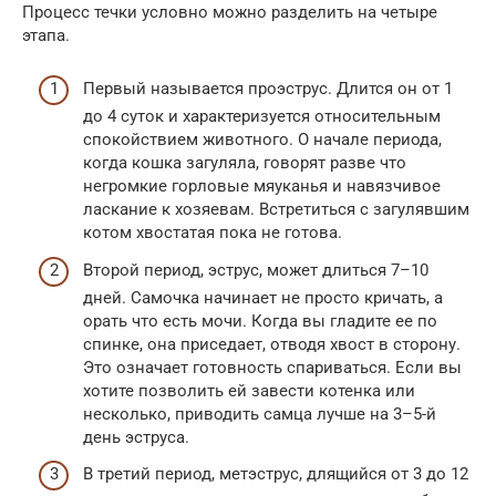
Процесс течки условно можно разделить на четыре
этапа.
Первый называется проэструс. Длится он от 1
до 4 суток и характеризуется относительным
спокойствием животного. О начале периода,
когда кошка загуляла, говорят разве что
негромкие горловые мяуканья и навязчивое
ласкание к хозяевам. Встретиться с загулявшим
котом хвостатая пока не готова.
Второй период, эструс, может длиться 7–10
дней. Самочка начинает не просто кричать, а
орать что есть мочи. Когда вы гладите ее по
спинке, она приседает, отводя хвост в сторону.
Это означает готовность спариваться. Если вы
хотите позволить ей завести котенка или
несколько, приводить самца лучше на 3–5-й
день эструса.
В третий период, метэструс, длящийся от 3 до 12