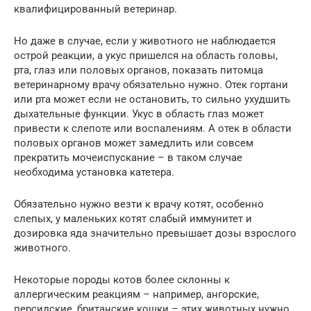
квалифицированный ветеринар.
Но даже в случае, если у животного не наблюдается
острой реакции, а укус пришелся на область головы,
рта, глаз или половых органов, показать питомца
ветеринарному врачу обязательно нужно. Отек гортани
или рта может если не остановить, то сильно ухудшить
дыхательные функции. Укус в область глаз может
привести к слепоте или воспалениям. А отек в области
половых органов может замедлить или совсем
прекратить мочеиспускание – в таком случае
необходима установка катетера.
Обязательно нужно везти к врачу котят, особенно
слепых, у маленьких котят слабый иммунитет и
дозировка яда значительно превышает дозы взрослого
животного.
Некоторые породы котов более склонны к
аллергическим реакциям – например, ангорские,
персидские, британские кошки – этих животных нужно