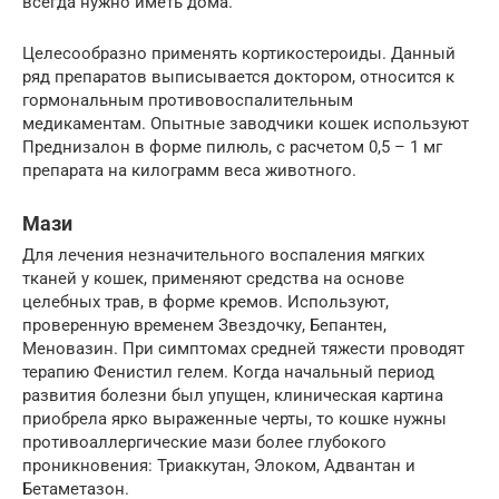
всегда нужно иметь дома.
Целесообразно применять кортикостероиды. Данный
ряд препаратов выписывается доктором, относится к
гормональным противовоспалительным
медикаментам. Опытные заводчики кошек используют
Преднизалон в форме пилюль, с расчетом 0,5 – 1 мг
препарата на килограмм веса животного.
Мази
Для лечения незначительного воспаления мягких
тканей у кошек, применяют средства на основе
целебных трав, в форме кремов. Используют,
проверенную временем Звездочку, Бепантен,
Меновазин. При симптомах средней тяжести проводят
терапию Фенистил гелем. Когда начальный период
развития болезни был упущен, клиническая картина
приобрела ярко выраженные черты, то кошке нужны
противоаллергические мази более глубокого
проникновения: Триаккутан, Элоком, Адвантан и
Бетаметазон.