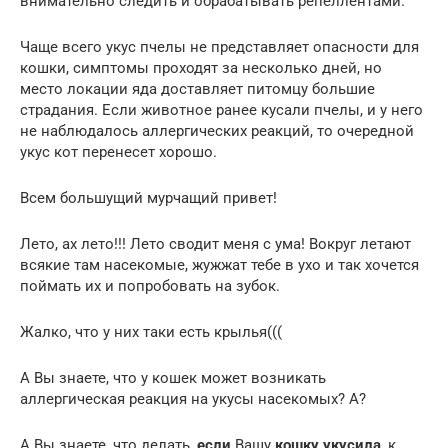
внимательно следить и обрабатывать репеллентами.
Чаще всего укус пчелы не представляет опасности для
кошки, симптомы проходят за несколько дней, но
место локации яда доставляет питомцу большие
страдания. Если животное ранее кусали пчелы, и у него
не наблюдалось аллергических реакций, то очередной
укус кот перенесет хорошо.
Всем большущий мурчащий привет!
Лето, ах лето!!! Лето сводит меня с ума! Вокруг летают
всякие там насекомые, жужжат тебе в ухо и так хочется
поймать их и попробовать на зубок.
Жалко, что у них таки есть крылья(((
А Вы знаете, что у кошек может возникать
аллергическая реакция на укусы насекомых? А?
А Вы знаете, что делать,
если
Вашу
кошку укусила
, к