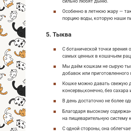
сильно любят дыню.
Особенно в летнюю жару — так
порцию воды, которую наши п
5. Тыква
С ботанической точки зрения о
самых ценных в кошачьем рац
Мы даём кошкам не сырую тыкв
добавок или приготовленного 
Кошке можно давать свежую д
консервы,конечно, без сахара и
В день достаточно не более о
Благодаря высокому содержан
на пищеварительную систему 
С одной стороны, она облегча