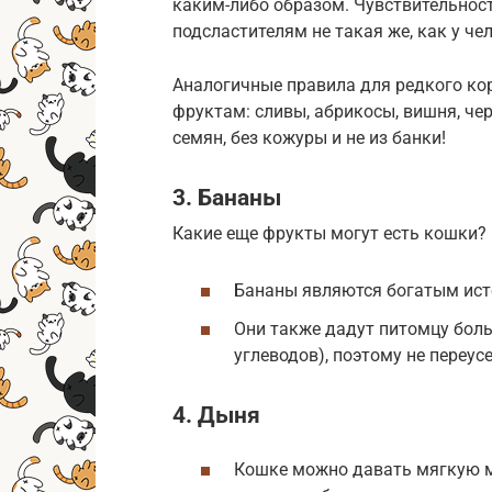
каким-либо образом. Чувствительнос
подсластителям не такая же, как у че
Аналогичные правила для редкого к
фруктам: сливы, абрикосы, вишня, че
семян, без кожуры и не из банки!
3. Бананы
Какие еще фрукты могут есть кошки?
Бананы являются богатым ист
Они также дадут питомцу боль
углеводов), поэтому не переус
4. Дыня
Кошке можно давать мягкую м