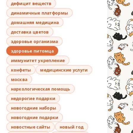
дефицит веществ
динамичные платформы
домашняя медицина
доставка цветов
здоровье организма
здоровье питомца
иммунитет укрепление
конфеты
медицинские услуги
москва
наркологическая помощь
недорогие подарки
новогодние наборы
новогодние подарки
новостные сайты
новый год