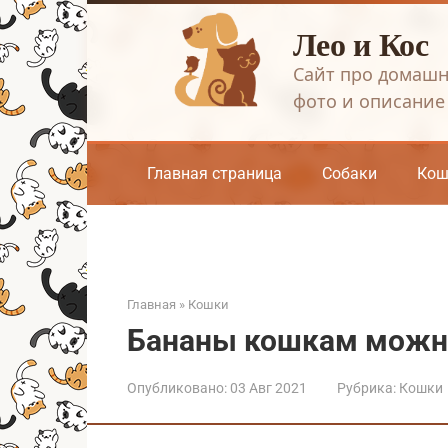
Перейти
Лео и Кос
к
контенту
Сайт про домашн
фото и описание
Главная страница
Собаки
Кош
Главная
»
Кошки
Бананы кошкам можно
Опубликовано:
03 Авг 2021
Рубрика:
Кошки