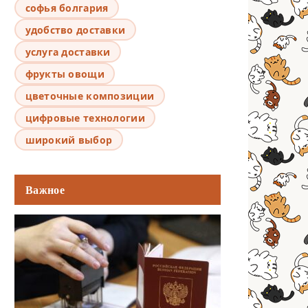
софья болгария
удобство доставки
услуга доставки
фрукты овощи
цветочные композиции
цифровые технологии
широкий выбор
Важное