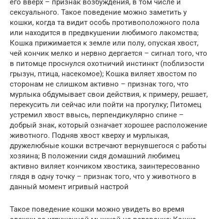
его вверх – признак возбуждения, в том числе и
сексуального. Такое поведение можно заметить у
кошки, когда та видит особь противоположного пола
или находится в предвкушении любимого лакомства;
Кошка прижимается к земле или полу, опуская хвост,
чей кончик мелко и нервно дергается – сигнал того, что
в питомце проснулся охотничий инстинкт (поблизости
грызун, птица, насекомое); Кошка виляет хвостом по
сторонам не слишком активно – признак того, что
мурлыка обдумывает свои действия, к примеру, решает,
перекусить ли сейчас или пойти на прогулку; Питомец
устремил хвост ввысь, перпендикулярно спине –
добрый знак, который означает хорошее расположение
животного. Подняв хвост кверху и мурлыкая,
дружелюбные кошки встречают вернувшегося с работы
хозяина; В положении сидя домашний любимец
активно виляет кончиком хвостика, заинтересованно
глядя в одну точку – признак того, что у животного в
данный момент игривый настрой
Такое поведение кошки можно увидеть во время