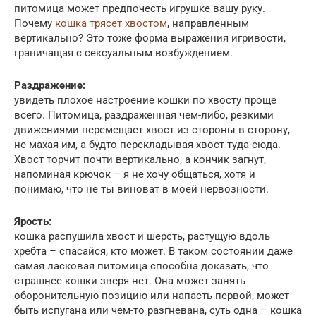
питомица может предпочесть игрушке вашу руку.
Почему
кошка трясет хвостом
, направленным
вертикально? Это тоже форма выражения игривости,
граничащая с сексуальным возбуждением.
Раздражение:
увидеть плохое настроение кошки по хвосту проще
всего. Питомица, раздраженная чем-либо, резкими
движениями перемещает хвост из стороны в сторону,
не махая им, а будто перекладывая хвост туда-сюда.
Хвост торчит почти вертикально, а кончик загнут,
напоминая крючок – я не хочу общаться, хотя и
понимаю, что не ты виноват в моей нервозности.
Ярость:
кошка распушила хвост и шерсть, растущую вдоль
хребта – спасайся, кто может. В таком состоянии даже
самая ласковая питомица способна доказать, что
страшнее кошки зверя нет. Она может занять
оборонительную позицию или напасть первой, может
быть испугана или чем-то разгневана, суть одна – кошка