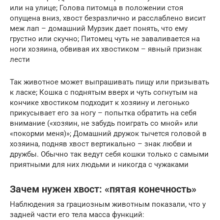
или на улице; Голова питомца в положении стоя
опущена вниз, хвост безразлично и расслаблено висит
меж лап – домашний Мурзик дает понять, что ему
грустно или скучно; Питомец чуть не заваливается на
ноги хозяина, обвивая их хвостиком – явный признак
лести
Так животное может выпрашивать пищу или призывать
к ласке; Кошка с поднятым вверх и чуть согнутым на
кончике хвостиком подходит к хозяину и легонько
прикусывает его за ногу – попытка обратить на себя
внимание («хозяин, не забудь поиграть со мной» или
«покорми меня)»; Домашний дружок тычется головой в
хозяина, подняв хвост вертикально – знак любви и
дружбы. Обычно так ведут себя кошки только с самыми
приятными для них людьми и никогда с чужаками
Зачем нужен хвост: «пятая конечность»
Наблюдения за грациозным животным показали, что у
задней части его тела масса функций: