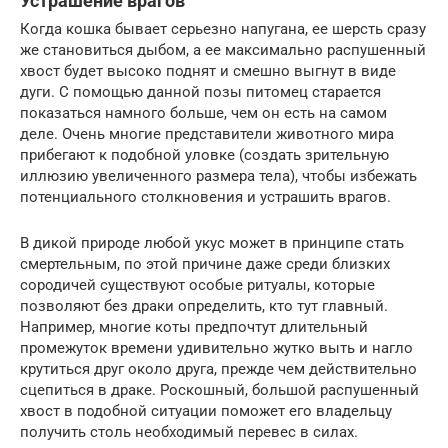
Устрашение врагов
Когда кошка бывает серьезно напугана, ее шерсть сразу
же становиться дыбом, а ее максимально распушенный
хвост будет высоко поднят и смешно выгнут в виде
дуги. С помощью данной позы питомец старается
показаться намного больше, чем он есть на самом
деле. Очень многие представители животного мира
прибегают к подобной уловке (создать зрительную
иллюзию увеличенного размера тела), чтобы избежать
потенциального столкновения и устрашить врагов.
В дикой природе любой укус может в принципе стать
смертельным, по этой причине даже среди близких
сородичей существуют особые ритуалы, которые
позволяют без драки определить, кто тут главный.
Например, многие коты предпочтут длительный
промежуток времени удивительно жутко выть и нагло
крутиться друг около друга, прежде чем действительно
сцепиться в драке. Роскошный, большой распушенный
хвост в подобной ситуации поможет его владельцу
получить столь необходимый перевес в силах.