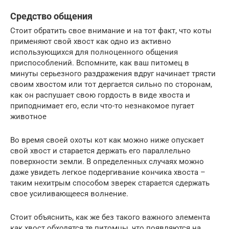
Средство общения
Стоит обратить свое внимание и на тот факт, что коты
применяют свой хвост как одно из активно
использующихся для полноценного общения
приспособлений. Вспомните, как ваш питомец в
минуты серьезного раздражения вдруг начинает трясти
своим хвостом или тот дергается сильно по сторонам,
как он распушает свою гордость в виде хвоста и
приподнимает его, если что-то незнакомое пугает
животное
Во время своей охоты кот как можно ниже опускает
свой хвост и старается держать его параллельно
поверхности земли. В определенных случаях можно
даже увидеть легкое подергивание кончика хвоста –
таким нехитрым способом зверек старается сдержать
свое усиливающееся волнение.
Стоит объяснить, как же без такого важного элемента
как хвост обходятся те питомцы, что появляются на