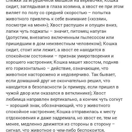
слежки за игрушечной мышкой на веревочке; Кошка
сидит, заглядывая в глаза хозяина, а хвост ее при этом
виляет по полу со средней скоростью – попытка
животного привлечь к себе внимание («хозяин,
посмотри на меня»); Хвост распушен и опущен вниз,
лапки чуть поджаты – значит, питомец напуган
(допустим, внезапно включенным пылесосом или
пришедшим в дом неизвестным человеком); Кошка
сидит, стоит или лежит, а хвост ее находится в
спокойном состоянии – признак умиротворения и
хорошего настроения; Кошка машет хвостом, подняв
его горизонтально – действие, означающее, что
животное насторожено и недоверчиво. Так бывает,
если домашний друг не окончательно решил, что
находится в безопасности (к примеру, если пришел в
чужой двор или оказался в ветклинике); Хвост
любимца направлен вертикально, а кончик чуть согнут
– хороший знак, обозначающий, что у животного
спокойное настроение; Кошка отправилась к месту
отдохновения и даже задремала, но хвост ее, тем не
менее, медленно движется из стороны в сторону –
сигнал, что животное о чем-либо беспокоится,