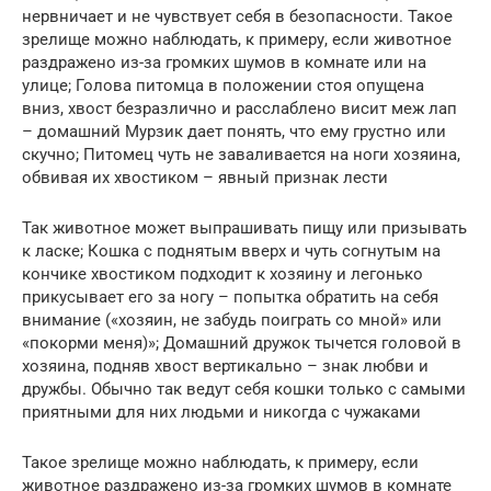
нервничает и не чувствует себя в безопасности. Такое
зрелище можно наблюдать, к примеру, если животное
раздражено из-за громких шумов в комнате или на
улице; Голова питомца в положении стоя опущена
вниз, хвост безразлично и расслаблено висит меж лап
– домашний Мурзик дает понять, что ему грустно или
скучно; Питомец чуть не заваливается на ноги хозяина,
обвивая их хвостиком – явный признак лести
Так животное может выпрашивать пищу или призывать
к ласке; Кошка с поднятым вверх и чуть согнутым на
кончике хвостиком подходит к хозяину и легонько
прикусывает его за ногу – попытка обратить на себя
внимание («хозяин, не забудь поиграть со мной» или
«покорми меня)»; Домашний дружок тычется головой в
хозяина, подняв хвост вертикально – знак любви и
дружбы. Обычно так ведут себя кошки только с самыми
приятными для них людьми и никогда с чужаками
Такое зрелище можно наблюдать, к примеру, если
животное раздражено из-за громких шумов в комнате