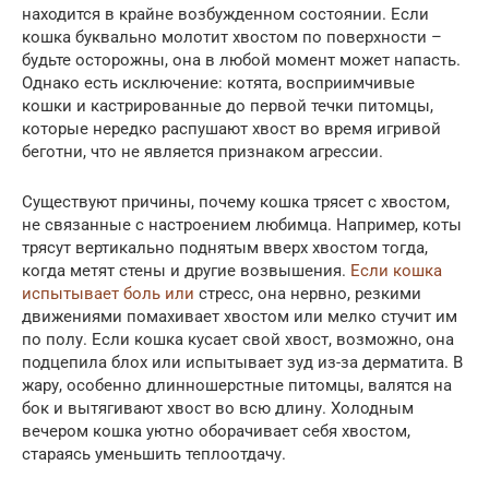
находится в крайне возбужденном состоянии. Если
кошка буквально молотит хвостом по поверхности –
будьте осторожны, она в любой момент может напасть.
Однако есть исключение: котята, восприимчивые
кошки и кастрированные до первой течки питомцы,
которые нередко распушают хвост во время игривой
беготни, что не является признаком агрессии.
Существуют причины, почему кошка трясет с хвостом,
не связанные с настроением любимца. Например, коты
трясут вертикально поднятым вверх хвостом тогда,
когда метят стены и другие возвышения.
Если кошка
испытывает боль или
стресс, она нервно, резкими
движениями помахивает хвостом или мелко стучит им
по полу. Если кошка кусает свой хвост, возможно, она
подцепила блох или испытывает зуд из-за дерматита. В
жару, особенно длинношерстные питомцы, валятся на
бок и вытягивают хвост во всю длину. Холодным
вечером кошка уютно оборачивает себя хвостом,
стараясь уменьшить теплоотдачу.