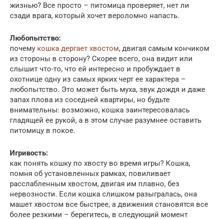
жизнью? Все просто – питомица проверяет, нет ли
сзади врага, который хочет вероломно напасть.
Любопытство:
почему
кошка дергает хвостом
, двигая самым кончиком
из стороны в сторону? Скорее всего, она видит или
слышит что-то, что ей интересно и пробуждает в
охотнице одну из самых ярких черт ее характера –
любопытство. Это может быть муха, звук дождя и даже
запах плова из соседней квартиры, но будьте
внимательны: возможно, кошка заинтересовалась
гладящей ее рукой, а в этом случае разумнее оставить
питомицу в покое.
Игривость:
как понять кошку по хвосту во время игры? Кошка,
помня об установленных рамках, повиливает
расслабленным хвостом, двигая им плавно, без
нервозности. Если кошка слишком разыгралась, она
машет хвостом все быстрее, а движения становятся все
более резкими – берегитесь, в следующий момент