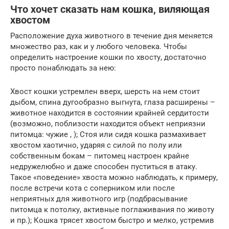
Что хочет сказать нам кошка, виляющая
хвостом
Расположение духа животного в течение дня меняется
множество раз, как и у любого человека. Чтобы
определить настроение кошки по хвосту, достаточно
просто понаблюдать за нею:
Хвост кошки устремлен вверх, шерсть на нем стоит
дыбом, спина дугообразно выгнута, глаза расширены –
животное находится в состоянии крайней сердитости
(возможно, поблизости находится объект неприязни
питомца: чужие , ); Стоя или сидя кошка размахивает
хвостом хаотично, ударяя с силой по полу или
собственным бокам – питомец настроен крайне
недружелюбно и даже способен пуститься в атаку.
Такое «поведение» хвоста можно наблюдать, к примеру,
после встречи кота с соперником или после
неприятных для животного игр (подбрасывание
питомца к потолку, активные поглаживания по животу
и пр.); Кошка трясет хвостом быстро и мелко, устремив