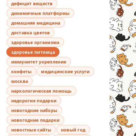
дефицит веществ
динамичные платформы
домашняя медицина
доставка цветов
здоровье организма
здоровье питомца
иммунитет укрепление
конфеты
медицинские услуги
москва
наркологическая помощь
недорогие подарки
новогодние наборы
новогодние подарки
новостные сайты
новый год