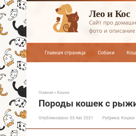
Перейти
Лео и Кос
к
контенту
Сайт про домашн
фото и описание
Главная страница
Собаки
Кош
Главная
»
Кошки
Породы кошек с рыж
Опубликовано:
03 Авг 2021
Рубрика:
Кошки