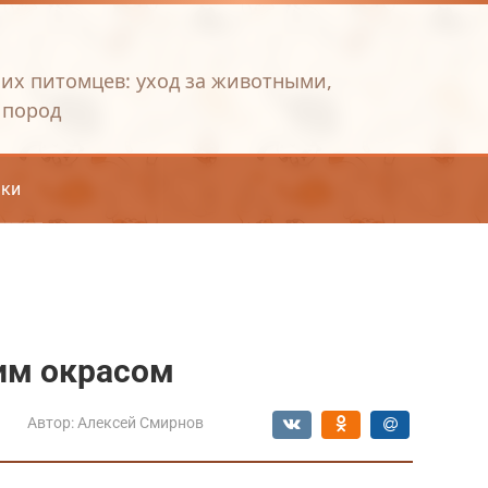
их питомцев: уход за животными,
 пород
ки
им окрасом
Автор:
Алексей Смирнов