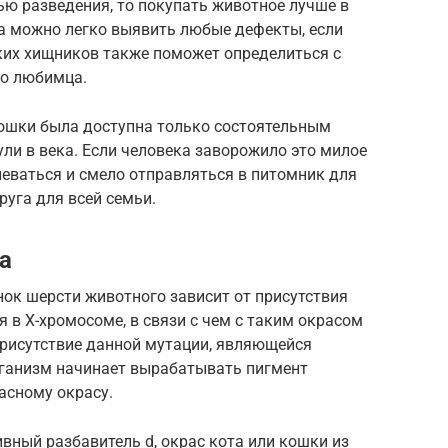
ью разведения, то покупать животное лучше в
да можно легко выявить любые дефекты, если
ких хищников также поможет определиться с
го любимца.
кошки была доступна только состоятельным
ули в века. Если человека заворожило это милое
мневаться и смело отправляться в питомник для
руга для всей семьи.
а
нок шерсти животного зависит от присутствия
ся в X-хромосоме, в связи с чем с таким окрасом
Присутствие данной мутации, являющейся
организм начинает вырабатывать пигмент
асному окрасу.
ивный разбавитель d, окрас кота или кошки из