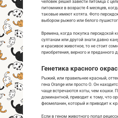
человек решил завести питомца с цел
питомнике в возрасте 4 месяцев, ког
таковые имеют котята. Фото персидс
выбором рыжего или белого пушисто
Времена, когда покупка персидской 
султанам или другой знати давно кан
и красивое животное, то не стоит со
приобретения, верного и преданного д
Генетика красного окрас
Рыжий, или правильнее красный, отте
гена Orange или просто О. Он находит
чаще встречаются коты, чем кошки. 
доминантной, приводит к тому, что 
феомеланин, который и приводит к кр
Если в геном животного попал рецесс