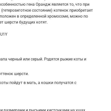
собенностью гена Орандж является то, что при
 (гетерозиготное состояние) котенок приобретает
сположен в определенной хромосоме, можно по
ет шерсти будущих котят.
4U1Y
апа черный или серый. Родятся рыжие коты и
ттенок шерсти.
коты пойдут в мать, а кошки получатся с
и размерами и рысьими кисточками на ушах.