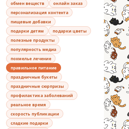
обмен веществ
онлайн заказ
персонализация контента
пищевые добавки
подарки детям
подарки цветы
полезные продукты
популярность медиа
похмелье лечение
правильное питание
праздничные букеты
праздничные сюрпризы
профилактика заболеваний
реальное время
скорость публикации
сладкие подарки