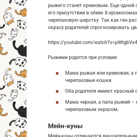
рыжего станет кремовым. Еще одной о
его присутствии в обеих Х-хромосомах
черепаховую шерстку. Так как ген ра
окрасу родителей спрогнозировать цв
https://youtube.com/watch?v=pWtgbVx
Рыжими родятся при условии:
Мама рыжая или кремовая, а п
черепаховые кошки.
Оба родителя имеют красный о
Мама черная, а папа рыжий – 
черепаховым окрасом.
Мейн-куны
Мейн-куны отличаются внушительным