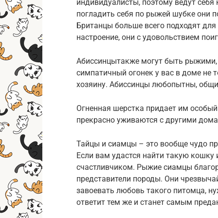
индивидуалисты, поэтому ведут себя
погладить себя по рыжей шубке они по
Британцы больше всего подходят для 
настроение, они с удовольствием пои
Абиссинцытакже могут быть рыжими, н
симпатичный огонек у вас в доме не т
хозяину. Абиссинцы любопытны, общи
Огненная шерстка придает им особый
прекрасно уживаются с другими дома
Тайцы и сиамцы – это вообще чудо пр
Если вам удастся найти такую кошку и
счастливчиком. Рыжие сиамцы благор
представители породы. Они чрезвыча
завоевать любовь такого питомца, ну
ответит тем же и станет самым пред