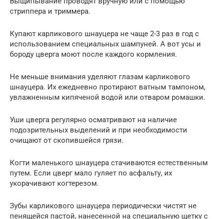
Выщипывание проводят вручную или с помощью
стриппера и триммера.
Купают карликового шнауцера не чаще 2-3 раз в год с
использованием специальных шампуней. А вот усы и
бороду цверга моют после каждого кормления.
Не меньше внимания уделяют глазам карликового
шнауцера. Их ежедневно протирают ватным тампоном,
увлажненным кипяченой водой или отваром ромашки.
Уши цверга регулярно осматривают на наличие
подозрительных выделений и при необходимости
очищают от скопившейся грязи.
Когти маленького шнауцера стачиваются естественным
путем. Если цверг мало гуляет по асфальту, их
укорачивают когтерезом.
Зубы карликового шнауцера периодически чистят не
пенящейся пастой, нанесенной на специальную щетку с