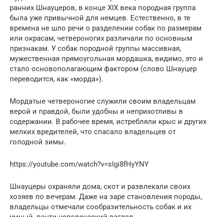
ранних Шнауцеров, в конце XIX века породная группа
была уже привычной для немцев. Естественно, в те
времена не шло речи о разделении собак по размерам
или окрасам, четвероногих различали по основным
признакам. У собак породной группы массивная,
мужественная прямоугольная мордашка, видимо, это и
стало основополагающим фактором (слово Шнауцер
переводится, как «морда»).
Мордатые четвероногие служили своим владельцам
верой и правдой, были удобны и неприхотливы в
содержании. В рабочее время, истребляли крыс и других
мелких вредителей, что спасало владельцев от
голодной зимы.
https://youtube.com/watch?v=sIgi8fHyYNY
Шнауцеры охраняли дома, скот и развлекали своих
хозяев по вечерам. Даже на заре становления породы,
владельцы отмечали сообразительность собак и их
умный, почти человеческий взгляд.