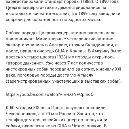
зарегистрировали стандарт породы (1888). С 1890 года
Цвергшнауцеры активно демонстрировались на
выставках в качестве «гостей», а к 1899 году заводчики
созрели для собственного породного смотра.
Собака породы Цвергшнауцер активно завоевывала
поклонников. Миниатюрные четвероногие активно
экспортировались в Австрию, страны Скандинавии, а
после, пришла очередь США и Канады. В Америку было
ввезено четыре цверга (1923) и у породы открылось
«второе дыхание». Уже через 7 лет количество
чистокровных собак перевалило за сотню, к началу XXI
века, поголовье породы достигло 4 тысяч
(зарегистрированных, участвующих в выставках собак).
https://youtube.com/watch?v=eRXFYPCpmoQ
К 60-м годам XIX века Цвергшнауцеры покорили
Чехословакию, а к 70-м и Россию. Занятно, что
генофондом для российских цвергов послужили
собаки, привезенные из США и Чехословакии. В