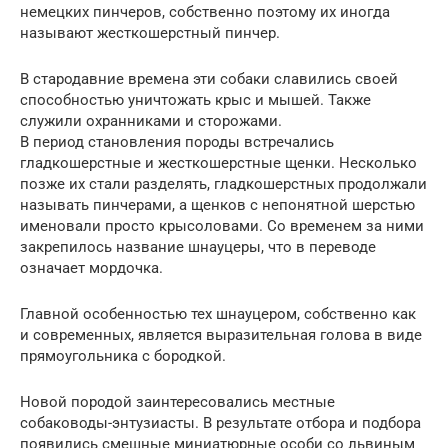
немецких пинчеров, собственно поэтому их иногда
называют жесткошерстный пинчер.
В стародавние времена эти собаки славились своей
способностью уничтожать крыс и мышей. Также
служили охранниками и сторожами.
В период становления породы встречались
гладкошерстные и жесткошерстные щенки. Несколько
позже их стали разделять, гладкошерстных продолжали
называть пинчерами, а щенков с непонятной шерстью
именовали просто крысоловами. Со временем за ними
закрепилось название шнауцеры, что в переводе
означает мордочка.
Главной особенностью тех шнауцером, собственно как
и современных, является выразительная голова в виде
прямоугольника с бородкой.
Новой породой заинтересовались местные
собаководы-энтузиасты. В результате отбора и подбора
появились смешные миниатюрные особи со львиным