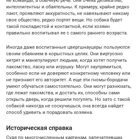
не команды, а обычную речь. Они очень деликатны,
интеллигентны и обаятельны. К примеру, крайне редко
лают, проявляют аккуратность, не навязывают никому
свое общество, редко портят вещи. Но собака будет
такой покладистой и контактной, если хозяин
правильно воспитывал ее с самого раннего возраста.
Иногда даже воспитанные цвергшнауцеры пользуются
своим обаянием в корыстных целях. Они виртуозно
хитрят и манипулируют людьми, когда хотят получить
лакомство, ласку или игрушку. Могут заупрямиться,
особенно если не доверяют конкретному человеку или
не признают его авторитет. А еще эти гномы-бородачи
умеют обучаться самостоятельно. Они могут разнюхать,
где лежат лакомства, и достать их, способны сами
открыть дверь, когда решили погулять. Но зато с такой
собакой никогда не соскучишься, она всегда найдет
способ удивить и порадовать хозяина.
Историческая справка
Судя по многочисленным картинам, запечатлевших