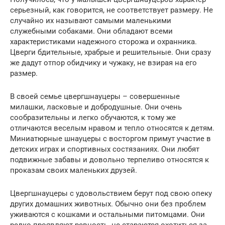
серьезный, как говорится, не соответствует размеру. Не
случайно их называют самыми маленькими
служебными собаками. Они обладают всеми
характеристиками надежного сторожа и охранника.
Цверги бдительные, храбрые и решительные. Они сразу
же дадут отпор обидчику и чужаку, не взирая на его
размер.
В своей семье цвергшнауцеры – совершенные
милашки, ласковые и добродушные. Они очень
сообразительны и легко обучаются, к тому же
отличаются веселым нравом и тепло относятся к детям.
Миниатюрные шнауцеры с восторгом примут участие в
детских играх и спортивных состязаниях. Они любят
подвижные забавы и довольно терпеливо относятся к
проказам своих маленьких друзей.
Цвергшнауцеры с удовольствием берут под свою опеку
других домашних животных. Обычно они без проблем
уживаются с кошками и остальными питомцами. Они
редко проявляют ревность, не стараются охотиться за