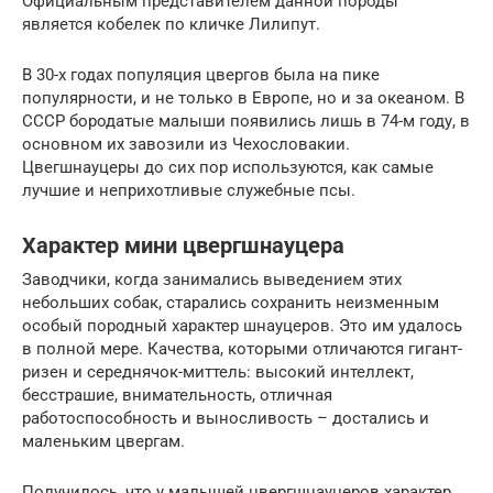
Официальным представителем данной породы
является кобелек по кличке Лилипут.
В 30-х годах популяция цвергов была на пике
популярности, и не только в Европе, но и за океаном. В
СССР бородатые малыши появились лишь в 74-м году, в
основном их завозили из Чехословакии.
Цвегшнауцеры до сих пор используются, как самые
лучшие и неприхотливые служебные псы.
Характер мини цвергшнауцера
Заводчики, когда занимались выведением этих
небольших собак, старались сохранить неизменным
особый породный характер шнауцеров. Это им удалось
в полной мере. Качества, которыми отличаются гигант-
ризен и середнячок-миттель: высокий интеллект,
бесстрашие, внимательность, отличная
работоспособность и выносливость – достались и
маленьким цвергам.
Получилось, что у малышей цвергшнауцеров характер