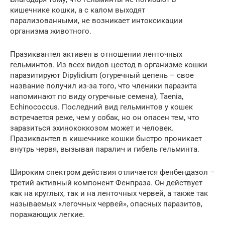
кишечнике кошки, а с калом выходят
парализованными, не возникает интоксикации
организма животного.
Празиквантел активен в отношении ленточных
гельминтов. Из всех видов цестод в организме кошки
паразитируют Dipylidium (огуречный цепень – свое
название получил из-за того, что членики паразита
напоминают по виду огуречные семена), Taenia,
Echinococcus. Последний вид гельминтов у кошек
встречается реже, чем у собак, но он опасен тем, что
заразиться эхинококкозом может и человек.
Празиквантел в кишечнике кошки быстро проникает
внутрь червя, вызывая паралич и гибель гельминта.
Широким спектром действия отличается фенбендазол –
третий активный компонент Фенпраза. Он действует
как на круглых, так и на ленточных червей, а также так
называемых «легочных червей», опасных паразитов,
поражающих легкие.