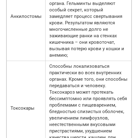
органа. Гельминты выделяют
особый секрет, который
Анкилостомы
замедляет процесс свертывания
крови. Результатом являются
многочисленные долго не
заживающие ранки на стенках
кишечника – они кровоточат,
вызывая потерю крови у кошки и
анемию;
Способны локализоваться
практически во всех внутренних
органах. Кроме того, они способны
передаваться и человеку.
Токсокароз может протекать
бессимптомно или проявлять себя
проблемами с пищеварением,
Токсокары
бледностью слизистых оболочек,
увеличением лимфоузлов,
неестественными вкусовыми
пристрастиями, ухудшением
качества шерсти, кашлем, при