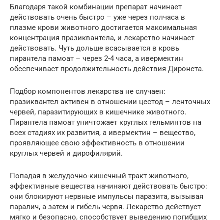
Благодаря такой комбинации препарат начинает
действовать очень быстро – уже через полчаса в
плазме крови животного достигается максимальная
концентрация празиквантела, и лекарство начинает
действовать. Чуть дольше всасывается в кровь
пирантела памоат – через 2-4 часа, а ивермектин
обеспечивает продолжительность действия Диронета.
Подбор компонентов лекарства не случаен:
празиквантел активен в отношении цестод – ленточных
червей, паразитирующих в кишечнике животного.
Пирантела памоат уничтожает круглых гельминтов на
всех стадиях их развития, а ивермектин – вещество,
проявляющее свою эффективность в отношении
круглых червей и дирофилярий.
Попадая в желудочно-кишечный тракт животного,
эффективные вещества начинают действовать быстро:
они блокируют нервные импульсы паразита, вызывая
паралич, а затем и гибель червя. Лекарство действует
мягко и безопасно, способствует выведению погибших