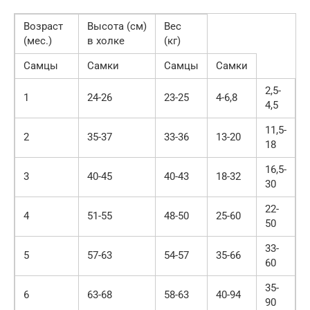
Возраст
Высота (см)
Вес
(мес.)
в холке
(кг)
Самцы
Самки
Самцы
Самки
2,5-
1
24-26
23-25
4-6,8
4,5
11,5-
2
35-37
33-36
13-20
18
16,5-
3
40-45
40-43
18-32
30
22-
4
51-55
48-50
25-60
50
33-
5
57-63
54-57
35-66
60
35-
6
63-68
58-63
40-94
90