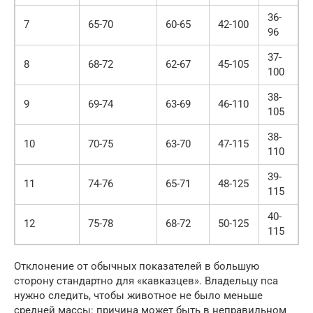
36-
7
65-70
60-65
42-100
96
37-
8
68-72
62-67
45-105
100
38-
9
69-74
63-69
46-110
105
38-
10
70-75
63-70
47-115
110
39-
11
74-76
65-71
48-125
115
40-
12
75-78
68-72
50-125
115
Отклонение от обычных показателей в большую
сторону стандартно для «кавказцев». Владельцу пса
нужно следить, чтобы животное не было меньше
средней массы: причина может быть в неправильном