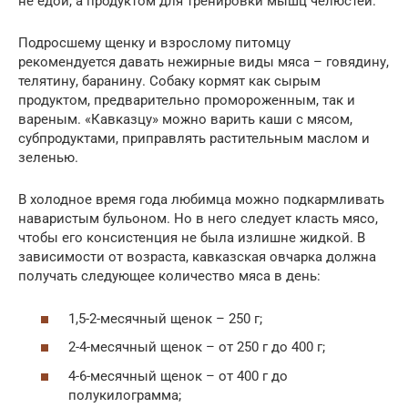
не едой, а продуктом для тренировки мышц челюстей.
Подросшему щенку и взрослому питомцу
рекомендуется давать нежирные виды мяса – говядину,
телятину, баранину. Собаку кормят как сырым
продуктом, предварительно промороженным, так и
вареным. «Кавказцу» можно варить каши с мясом,
субпродуктами, приправлять растительным маслом и
зеленью.
В холодное время года любимца можно подкармливать
наваристым бульоном. Но в него следует класть мясо,
чтобы его консистенция не была излишне жидкой. В
зависимости от возраста, кавказская овчарка должна
получать следующее количество мяса в день:
1,5-2-месячный щенок – 250 г;
2-4-месячный щенок – от 250 г до 400 г;
4-6-месячный щенок – от 400 г до
полукилограмма;