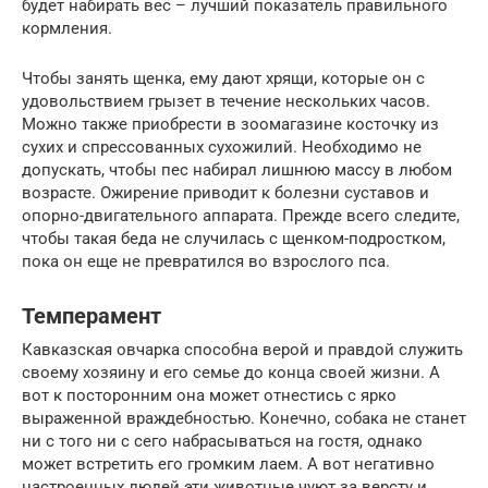
будет набирать вес – лучший показатель правильного
кормления.
Чтобы занять щенка, ему дают хрящи, которые он с
удовольствием грызет в течение нескольких часов.
Можно также приобрести в зоомагазине косточку из
сухих и спрессованных сухожилий. Необходимо не
допускать, чтобы пес набирал лишнюю массу в любом
возрасте. Ожирение приводит к болезни суставов и
опорно-двигательного аппарата. Прежде всего следите,
чтобы такая беда не случилась с щенком-подростком,
пока он еще не превратился во взрослого пса.
Темперамент
Кавказская овчарка способна верой и правдой служить
своему хозяину и его семье до конца своей жизни. А
вот к посторонним она может отнестись с ярко
выраженной враждебностью. Конечно, собака не станет
ни с того ни с сего набрасываться на гостя, однако
может встретить его громким лаем. А вот негативно
настроенных людей эти животные чуют за версту и