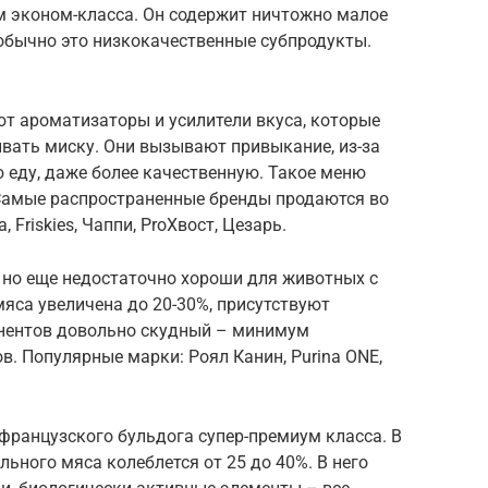
рм эконом-класса. Он содержит ничтожно малое
 обычно это низкокачественные субпродукты.
т ароматизаторы и усилители вкуса, которые
ать миску. Они вызывают привыкание, из-за
ю еду, даже более качественную. Такое меню
 Самые распространенные бренды продаются во
 Friskies, Чаппи, ProХвост, Цезарь.
 но еще недостаточно хороши для животных с
яса увеличена до 20-30%, присутствуют
онентов довольно скудный – минимум
в. Популярные марки: Роял Канин, Purina ONE,
французского бульдога супер-премиум класса. В
льного мяса колеблется от 25 до 40%. В него