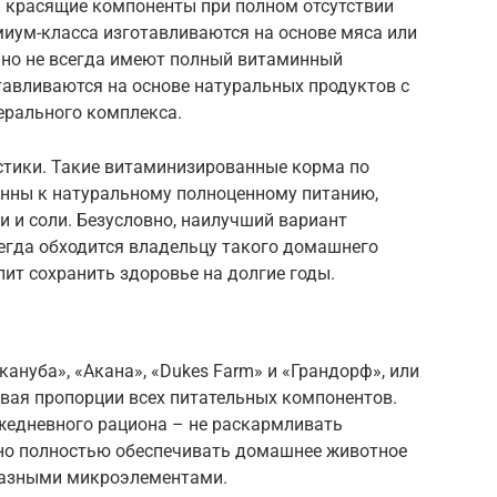
и красящие компоненты при полном отсутствии
иум-класса изготавливаются на основе мяса или
, но не всегда имеют полный витаминный
тавливаются на основе натуральных продуктов с
ерального комплекса.
тики. Такие витаминизированные корма по
нны к натуральному полноценному питанию,
 и соли. Безусловно, наилучший вариант
егда обходится владельцу такого домашнего
лит сохранить здоровье на долгие годы.
ануба», «Акана», «Dukes Farm» и «Грандорф», или
ывая пропорции всех питательных компонентов.
жедневного рациона – не раскармливать
ьно полностью обеспечивать домашнее животное
разными микроэлементами.