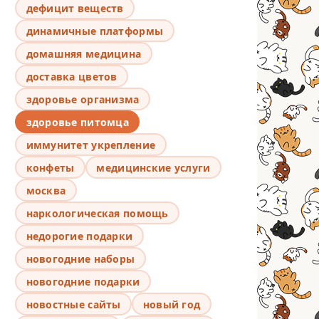
дефицит веществ
динамичные платформы
домашняя медицина
доставка цветов
здоровье организма
здоровье питомца
иммунитет укрепление
конфеты
медицинские услуги
москва
наркологическая помощь
недорогие подарки
новогодние наборы
новогодние подарки
новостные сайты
новый год