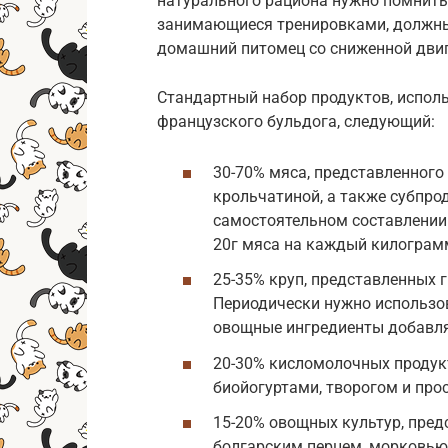
натурального рациона нужно помнить,
занимающиеся тренировками, должны 
домашний питомец со сниженной дви
Стандартный набор продуктов, испол
французского бульдога, следующий:
30-70% мяса, представленного
крольчатиной, а также субпрод
самостоятельном составлении
20г мяса на каждый килограм
25-35% круп, представленных г
Периодически нужно использо
овощные ингредиенты добавля
20-30% кисломолочных продук
биойогуртами, творогом и про
15-20% овощных культур, пре
болгарским перцем, морковью,