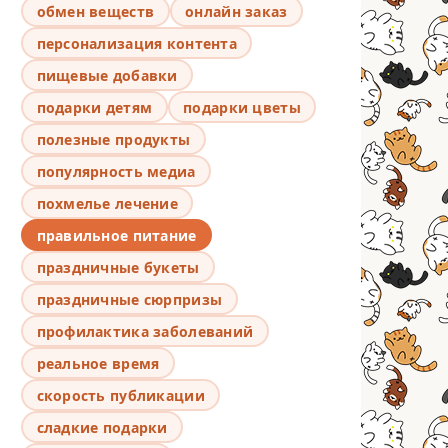
обмен веществ
онлайн заказ
персонализация контента
пищевые добавки
подарки детям
подарки цветы
полезные продукты
популярность медиа
похмелье лечение
правильное питание
праздничные букеты
праздничные сюрпризы
профилактика заболеваний
реальное время
скорость публикации
сладкие подарки