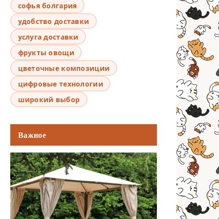
софья болгария
удобство доставки
услуга доставки
фрукты овощи
цветочные композиции
цифровые технологии
широкий выбор
Важное