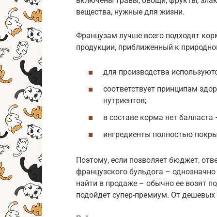
включены травы, овощи, фрукты, злак
вещества, нужные для жизни.
Французам лучше всего подходят корма
продукции, приближенный к природно
для производства используютс
соответствует принципам здор
нутриентов;
в составе корма нет балласта 
ингредиенты полностью покры
Поэтому, если позволяет бюджет, отв
французского бульдога – однозначно
найти в продаже – обычно ее возят по
подойдет супер-премиум. От дешевых 