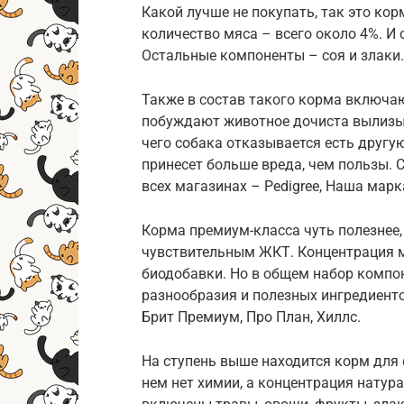
Какой лучше не покупать, так это ко
количество мяса – всего около 4%. И
Остальные компоненты – соя и злаки.
Также в состав такого корма включаю
побуждают животное дочиста вылизыв
чего собака отказывается есть другу
принесет больше вреда, чем пользы.
всех магазинах – Pedigree, Наша марка,
Корма премиум-класса чуть полезнее,
чувствительным ЖКТ. Концентрация м
биодобавки. Но в общем набор комп
разнообразия и полезных ингредиенто
Брит Премиум, Про План, Хиллс.
На ступень выше находится корм для 
нем нет химии, а концентрация натура