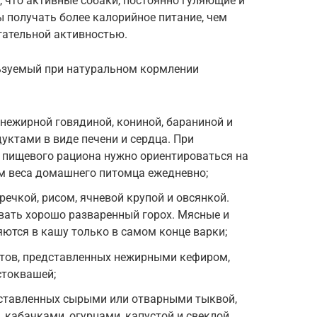
 что активные собаки, постоянно гуляющие и
получать более калорийное питание, чем
гательной активностью.
ьзуемый при натуральном кормлении
 нежирной говядиной, кониной, бараниной и
уктами в виде печени и сердца. При
 пищевого рациона нужно ориентироваться на
м веса домашнего питомца ежедневно;
речкой, рисом, ячневой крупой и овсянкой.
вать хорошо разваренный горох. Мясные и
ются в кашу только в самом конце варки;
тов, представленных нежирными кефиром,
стоквашей;
дставленных сырыми или отварными тыквой,
 кабачками, огурцами, капустой и свеклой.