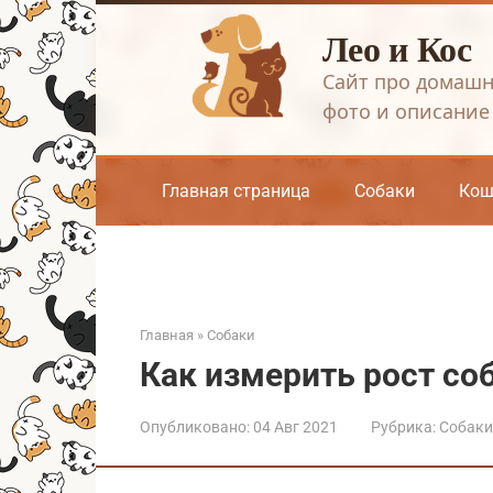
Перейти
Лео и Кос
к
контенту
Сайт про домашн
фото и описание
Главная страница
Собаки
Кош
Главная
»
Собаки
Как измерить рост соб
Опубликовано:
04 Авг 2021
Рубрика:
Собаки