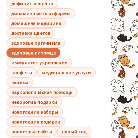
дефицит веществ
динамичные платформы
домашняя медицина
доставка цветов
здоровье организма
здоровье питомца
иммунитет укрепление
конфеты
медицинские услуги
москва
наркологическая помощь
недорогие подарки
новогодние наборы
новогодние подарки
новостные сайты
новый год