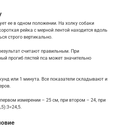
у
ет ее в одном положении. На холку собаки
ороткая рейка с мерной лентой находится вдоль
ся строго вертикально.
 результат считают правильным. При
ый прогиб пястей пса может значительно
унд или 1 минута. Все показатели складывают и
еров.
первом измерении – 25 см, при втором – 24, при
5):3=24,5.
ловие