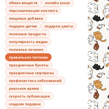
обмен веществ
онлайн заказ
персонализация контента
пищевые добавки
подарки детям
подарки цветы
полезные продукты
популярность медиа
похмелье лечение
правильное питание
праздничные букеты
праздничные сюрпризы
профилактика заболеваний
реальное время
скорость публикации
сладкие подарки