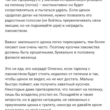
на пеленку (лоток) – инстинктивно он будет
сопротивляться, и пытаться удрать. Если щенок
«доделал дела» на пеленке, нужно похвалить его
радостным голосом (не бойтесь преувеличивать свои
эмоции, но не поднимайте шум) и наградить
лакомством.
Важно: маленького щенка легко перекормить, тем более
писают они очень часто. Поэтому кусочки лакомства
должны быть крошечными, буквально в половину
фаланги мизинца
Это не еда, это награда! Отлично, если тарелка с
лакомством будет стоять недалеко от пеленки и так,
чтобы щенок ее видел, но не мог достать. Малыш
быстро поймет, как получить заветный кусочек.
Некоторые даже притворяются, что писают на пеленку,
лишь бы владелец угостил их. Поощряйте и такие
хитрости, но в других ситуациях, не связанных с
приучением щенка к туалету, никогда не давайте крохе
лакомство из этой миски!