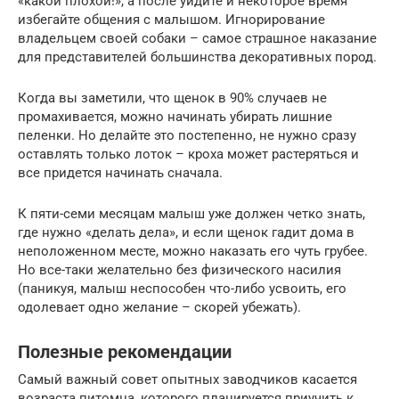
«какой плохой!», а после уйдите и некоторое время
избегайте общения с малышом. Игнорирование
владельцем своей собаки – самое страшное наказание
для представителей большинства декоративных пород.
Когда вы заметили, что щенок в 90% случаев не
промахивается, можно начинать убирать лишние
пеленки. Но делайте это постепенно, не нужно сразу
оставлять только лоток – кроха может растеряться и
все придется начинать сначала.
К пяти-семи месяцам малыш уже должен четко знать,
где нужно «делать дела», и если щенок гадит дома в
неположенном месте, можно наказать его чуть грубее.
Но все-таки желательно без физического насилия
(паникуя, малыш неспособен что-либо усвоить, его
одолевает одно желание – скорей убежать).
Полезные рекомендации
Самый важный совет опытных заводчиков касается
возраста питомца, которого планируется приучить к