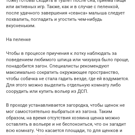
тоже) готовы сходить в туалет после сна, приема пищи
или активных игр. Также, как и в случае с пеленкой,
после удачного завершения «сеанса» малыша следует
похвалить, погладить и угостить чем-нибудь
вкусненьким.
На пеленке
Чтобы в процессе приучения к лотку наблюдать за
поведением любимого шпица или чихуахуа было проще,
понадобится загон. Специалисты рекомендуют
максимально сократить окружающее пространство,
чтобы собачка не стала гадить везде, где ей вздумается.
Для этого можно выделить отдельную комнату либо
соорудить или купить вольер из ДСП.
В проходе устанавливается загородка, чтобы щенок не
мог самостоятельно выбраться из загона. Таким
образом, на время отсутствия хозяина щенка можно
оставлять в вольере и не беспокоиться, что он загадит
всю комнату. Что касается площади, то для щенков и