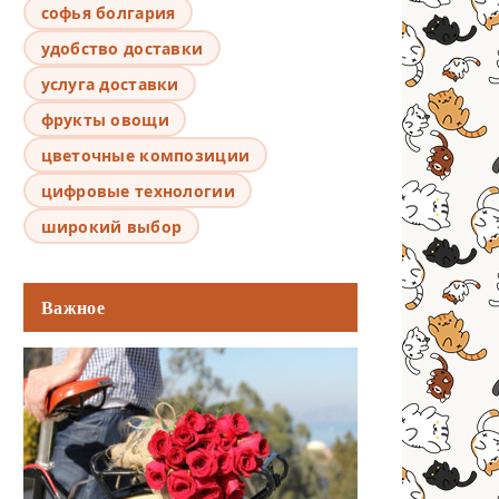
софья болгария
удобство доставки
услуга доставки
фрукты овощи
цветочные композиции
цифровые технологии
широкий выбор
Важное