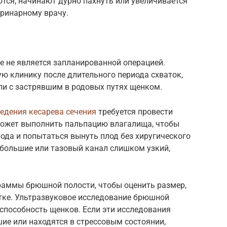
ются, начинают дурно пахнуть или увеличивается
еринарному врачу.
е не является запланированной операцией.
ю клинику после длительного периода схваток,
ли с застрявшим в родовых путях щенком.
едения кесарева сечения
требуется провести
может выполнить пальпацию влагалища, чтобы
лода и попытаться вынуть плод без хиругического
большие или тазовый канал слишком узкий,
раммы брюшной полости, чтобы оценить размер,
тке. Ультразвуковое исследование брюшной
способность щенков. Если эти исследования
ие или находятся в стрессовым состоянии,