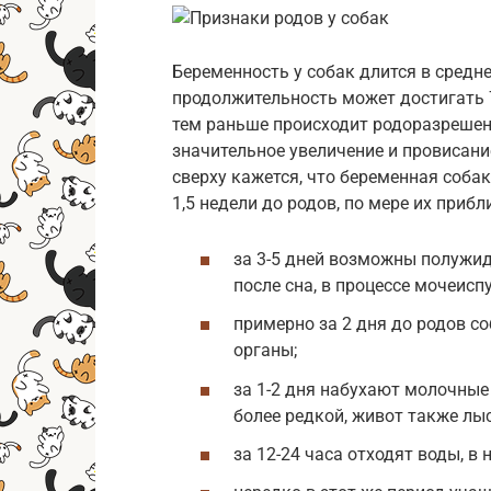
Беременность у собак длится в средне
продолжительность может достигать 
тем раньше происходит родоразрешен
значительное увеличение и провисани
сверху кажется, что беременная соба
1,5 недели до родов, по мере их при
за 3-5 дней возможны полужи
после сна, в процессе мочеисп
примерно за 2 дня до родов с
органы;
за 1-2 дня набухают молочные
более редкой, живот также лы
за 12-24 часа отходят воды, в