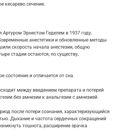
е кесарево сечение.
 Артуром Эрнестом Геделем в 1937 году,
 Современные анестетики и обновленные методы
шили скорость начала анестезии, общую
тыре стадии остаются, по существу,
е состояние и отличается от сна.
исходит между введением препарата и потерей
гезии без амнезии к анальгезии с амнезией.
ериод после потери сознания, характеризующийся
тью. Дыхание и частота сердечных сокращений
озникнуть тошнота, расширение зрачка