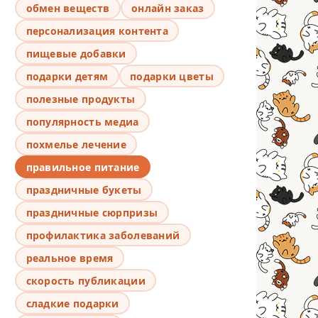
обмен веществ
онлайн заказ
персонализация контента
пищевые добавки
подарки детям
подарки цветы
полезные продукты
популярность медиа
похмелье лечение
правильное питание
праздничные букеты
праздничные сюрпризы
профилактика заболеваний
реальное время
скорость публикации
сладкие подарки