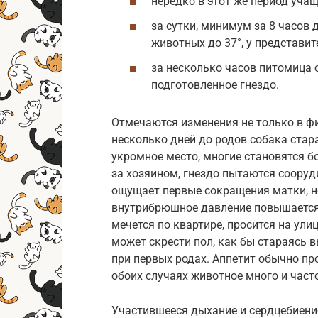
нередко в этот же период уча
за сутки, минимум за 8 часов 
животных до 37°, у представит
за несколько часов питомица 
подготовленное гнездо.
Отмечаются изменения не только в фи
несколько дней до родов собака стара
укромное место, многие становятся б
за хозяином, гнездо пытаются сооруди
ощущает первые сокращения матки, н
внутрибрюшное давление повышается.
мечется по квартире, просится на улиц
может скрести пол, как бы стараясь 
при первых родах. Аппетит обычно пр
обоих случаях животное много и часто
Участившееся дыхание и сердцебиение