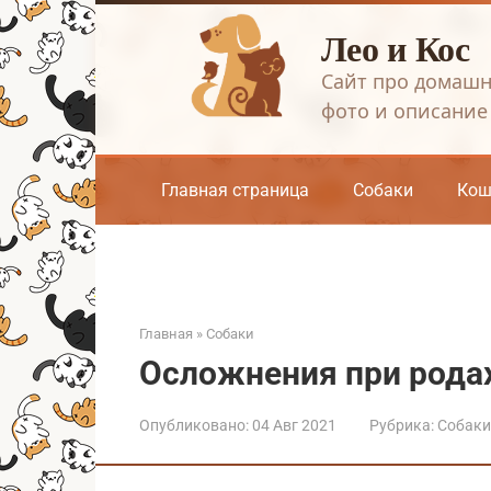
Перейти
Лео и Кос
к
контенту
Сайт про домашн
фото и описание
Главная страница
Собаки
Кош
Главная
»
Собаки
Осложнения при родах
Опубликовано:
04 Авг 2021
Рубрика:
Собаки