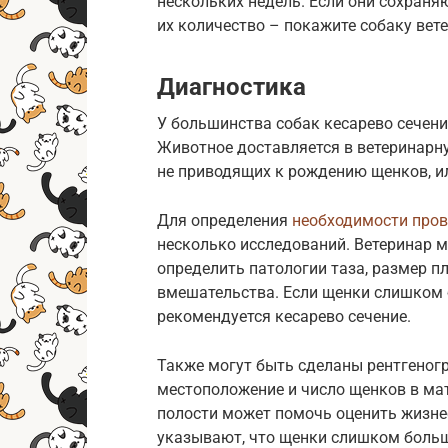
нескольких недель. Если они сохраня
их количество – покажите собаку вет
Диагностика
У большинства собак кесарево сечени
Животное доставляется в ветеринарну
не приводящих к рождению щенков, и
Для определения
необходимости пров
несколько исследований. Ветеринар 
определить патологии таза, размер п
вмешательства. Если щенки слишком 
рекомендуется кесарево сечение.
Также могут быть сделаны рентгеног
местоположение и число щенков в ма
полости может помочь оценить жизне
указывают, что щенки слишком больш