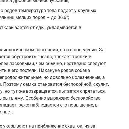
щается дробное мочеиспускание;
до родов температура тела падает у крупных
ельниц мелких пород – до 36,6°;
отказывается от еды, укладывается в
зиологическом состоянии, но и в поведении. За
ется обустроить гнездо, таскает тряпки в
олее ласковыми, чем обычно, неотвязно следуют
ть в его постели. Накануне родов собака
епродолжительные, но довольно болезненные, а
 Поэтому самка становится беспокойной, скулит,
у, но тут же возвращается, пытается спрятаться,
вырыть яму. Особенно выражено беспокойство
опадает, реже наблюдается его повышение, в
 пьет.
 указывают на приближение схваток, из-за