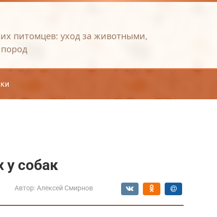
их питомцев: уход за животными,
 пород
ки
 у собак
Автор:
Алексей Смирнов