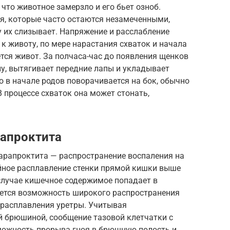
что животное замерзло и его бьет озноб.
я, которые часто остаются незамеченными,
у их слизывает. Напряжение и расслабление
к животу, по мере нарастания схваток и начала
ется живот. За полчаса-час до появления щенков
ну, вытягивает передние лапы и укладывает
о в начале родов поворачивается на бок, обычно
В процессе схваток она может стонать,
рапроктита
арапроктита — распространение воспаления на
ойное расплавление стенки прямой кишки выше
случае кишечное содержимое попадает в
ется возможность широкого распространения
 расплавления уретры. Учитывая
й брюшиной, сообщение тазовой клетчатки с
можность прорыва гноя в брюшную полость и