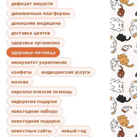
дефицит веществ
динамичные платформы
домашняя медицина
доставка цветов
здоровье организма
здоровье питомца
иммунитет укрепление
конфеты
медицинские услуги
москва
наркологическая помощь
недорогие подарки
новогодние наборы
новогодние подарки
новостные сайты
новый год