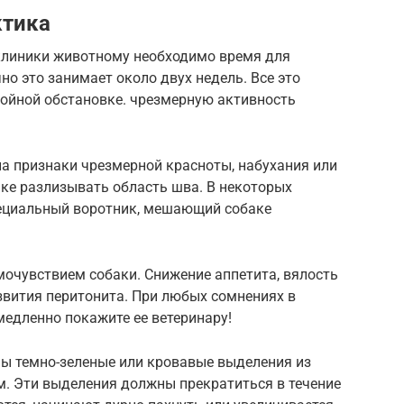
ктика
клиники животному необходимо время для
но это занимает около двух недель. Все это
койной обстановке. чрезмерную активность
а признаки чрезмерной красноты, набухания или
ке разлизывать область шва. В некоторых
пециальный воротник, мешающий собаке
мочувствием собаки. Снижение аппетита, вялость
звития перитонита. При любых сомнениях в
едленно покажите ее ветеринару!
ны темно-зеленые или кровавые выделения из
м. Эти выделения должны прекратиться в течение