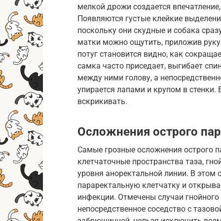
мелкой дрожи создается впечатление, 
Появляются густые клейкие выделени
поскольку они скудные и собака сраз
матки можно ощутить, приложив руку 
потуг становится видно, как сокраща
самка часто приседает, выгибает спи
между ними голову, а непосредственн
упирается лапами и крупом в стенки. 
вскрикивать.
Осложнения острого па
Самые грозные осложнения острого п
клетчаточные пространства таза, гн
уровня аноректальной линии. В этом 
параректальную клетчатку и открыва
инфекции. Отмечены случаи гнойного
непосредственное соседство с тазово
забрюшинной, нельзя исключить воз