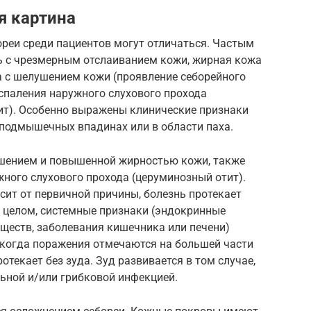
я картина
ореи среди пациентов могут отличаться. Частым
ь с чрезмерным отслаиванием кожи, жирная кожа
а с шелушением кожи (проявление себорейного
спаления наружного слухового прохода
ит). Особенно выражены клинические признаки
, подмышечных впадинах или в области паха.
ушением и повышенной жирностью кожи, также
ного слухового прохода (церуминозный отит).
ит от первичной причины, болезнь протекает
В целом, системные признаки (эндокринные
ществ, заболевания кишечника или печени)
(когда поражения отмечаются на большей части
отекает без зуда. Зуд развивается в том случае,
ьной и/или грибковой инфекцией.