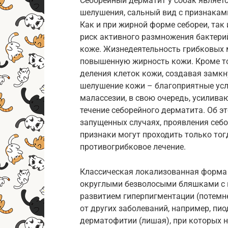
Себорейный дерматит у собак являет
шелушения, сальный вид с признакам
Как и при жирной форме себореи, так
риск активного размножения бактерий
коже. Жизнедеятельность грибковых м
повышенную жирность кожи. Кроме то
деления клеток кожи, создавая замкн
шелушение кожи – благоприятные усл
малассезии, в свою очередь, усилива
течение себорейного дерматита. Об эт
запущенных случаях, проявления себо
признаки могут проходить только тог
противогрибковое лечение.
Классическая локализованная форма 
округлыми безволосыми бляшками с п
развитием гиперпигментации (потемн
от других заболеваний, например, пи
дерматофитии (лишая), при которых 