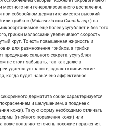
ся осложнением себореи. Кожные покровы имеют
и местного или генерализованного воспаления.
 и при себорейном дерматите имеется высокий
 или грибков (
Malassezia
или
Candida spp.
) на
икроорганизмов еще более усугубляет и без того
го, грибки малассезии увеличивают скорость
утый круг. То есть повышенная жирность и
овия для размножения грибков, а грибки
ют продукцию сального секрета, усугубляя
ом не стоит забывать, так как даже в
реи удается устранить, однако клинические
да, когда будет назначено эффективное
себорейного дерматита собак характеризуется
окраснением и шелушением, а позднее с
ения кожи). Такую форму необходимо отличать
одермы (гнойного поражения кожи) или
на коже появляются очень похожие поражения.