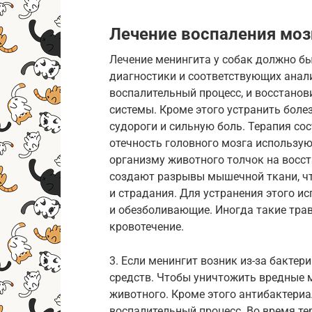
Лечение воспаления моз
Лечение менингита у собак должно бы
диагностики и соответствующих анали
воспалительный процесс, и восстано
системы. Кроме этого устранить боле
судороги и сильную боль. Терапия сос
отечность головного мозга использую
организму животного толчок на восст
создают разрывы мышечной ткани, чт
и страдания. Для устранения этого 
и обезболивающие. Иногда такие тра
кровотечение.
3. Если менингит возник из-за бакте
средств. Чтобы уничтожить вредные 
животного. Кроме этого антибактери
воспалительный процесс. Во время т