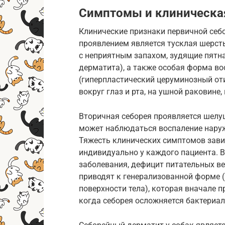
Симптомы и клиническа
Клинические признаки первичной себ
проявлением является тусклая шерст
с неприятным запахом, зудящие пятн
дерматита), а также особая форма во
(гиперпластический церуминозный от
вокруг глаз и рта, на ушной раковине
Вторичная себорея проявляется шел
может наблюдаться воспаление наруж
Тяжесть клинических симптомов завис
индивидуально у каждого пациента. 
заболевания, дефицит питательных ве
приводят к генерализованной форме 
поверхности тела), которая вначале пр
когда себорея осложняется бактериал