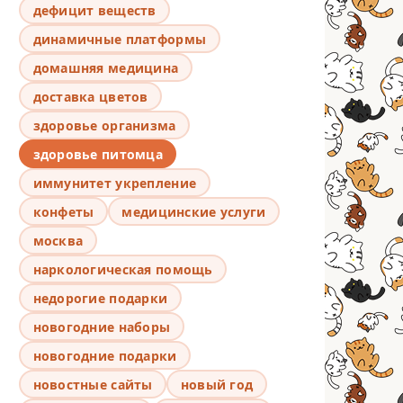
дефицит веществ
динамичные платформы
домашняя медицина
доставка цветов
здоровье организма
здоровье питомца
иммунитет укрепление
конфеты
медицинские услуги
москва
наркологическая помощь
недорогие подарки
новогодние наборы
новогодние подарки
новостные сайты
новый год