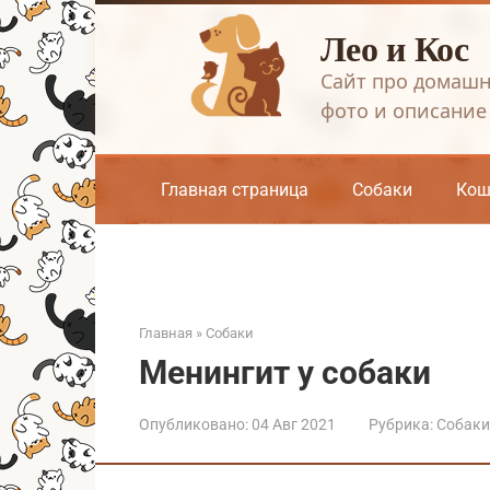
Перейти
Лео и Кос
к
контенту
Сайт про домашн
фото и описание
Главная страница
Собаки
Кош
Главная
»
Собаки
Менингит у собаки
Опубликовано:
04 Авг 2021
Рубрика:
Собаки