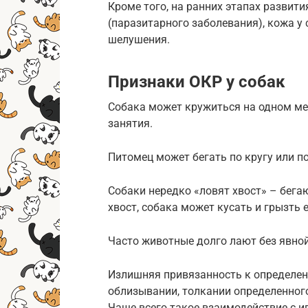
Кроме того, на ранних этапах разви
(паразитарного заболевания), кожа у
шелушения.
Признаки ОКР у собак
Собака может кружиться на одном мест
занятия.
Питомец может бегать по кругу или п
Собаки нередко «ловят хвост» – бегаю
хвост, собака может кусать и грызть е
Часто животные долго лают без явно
Излишняя привязанность к определен
облизывании, толкании определенного
Чаще всего такое взаимодействие с 