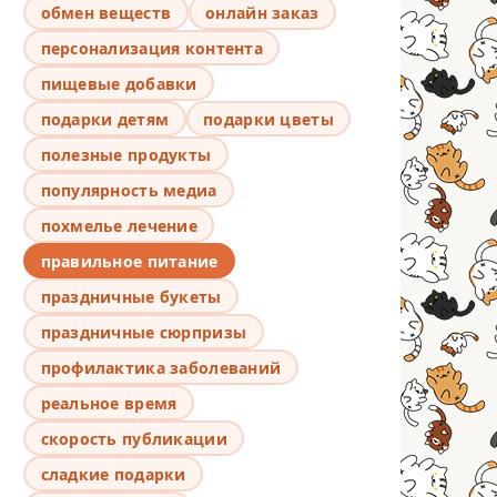
обмен веществ
онлайн заказ
персонализация контента
пищевые добавки
подарки детям
подарки цветы
полезные продукты
популярность медиа
похмелье лечение
правильное питание
праздничные букеты
праздничные сюрпризы
профилактика заболеваний
реальное время
скорость публикации
сладкие подарки