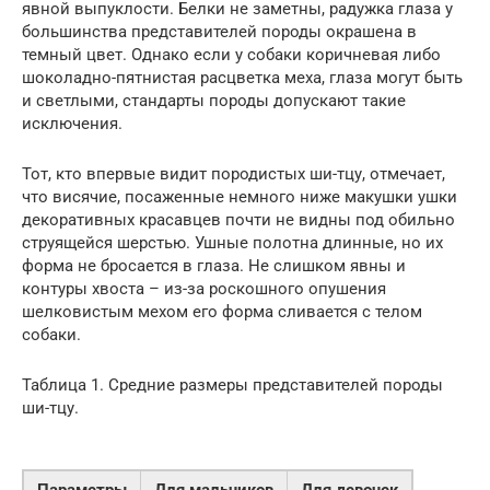
явной выпуклости. Белки не заметны, радужка глаза у
большинства представителей породы окрашена в
темный цвет. Однако если у собаки коричневая либо
шоколадно-пятнистая расцветка меха, глаза могут быть
и светлыми, стандарты породы допускают такие
исключения.
Тот, кто впервые видит породистых ши-тцу, отмечает,
что висячие, посаженные немного ниже макушки ушки
декоративных красавцев почти не видны под обильно
струящейся шерстью. Ушные полотна длинные, но их
форма не бросается в глаза. Не слишком явны и
контуры хвоста – из-за роскошного опушения
шелковистым мехом его форма сливается с телом
собаки.
Таблица 1. Средние размеры представителей породы
ши-тцу.
Параметры
Для мальчиков
Для девочек