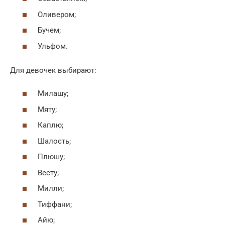
Оливером;
Бучем;
Ульфом.
Для девочек выбирают:
Милашу;
Мяту;
Каплю;
Шалость;
Плюшу;
Весту;
Милли;
Тиффани;
Айю;