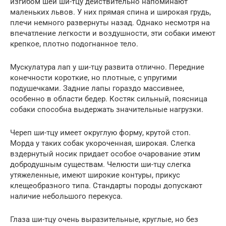
изгибом шеи ши-тцу действительно напоминают
маленьких львов. У них прямая спина и широкая грудь,
плечи немного развернуты назад. Однако несмотря на
впечатление легкости и воздушности, эти собаки имеют
крепкое, плотно подогнанное тело.
Мускулатура лап у ши-тцу развита отлично. Передние
конечности короткие, но плотные, с упругими
подушечками. Задние лапы гораздо массивнее,
особенно в области бедер. Костяк сильный, поясница
собаки способна выдержать значительные нагрузки.
Череп ши-тцу имеет округлую форму, крутой стоп.
Морда у таких собак укороченная, широкая. Слегка
вздернутый носик придает особое очарование этим
добродушным существам. Челюсти ши-тцу слегка
утяжеленные, имеют широкие контуры, прикус
клещеобразного типа. Стандарты породы допускают
наличие небольшого перекуса.
Глаза ши-тцу очень выразительные, круглые, но без