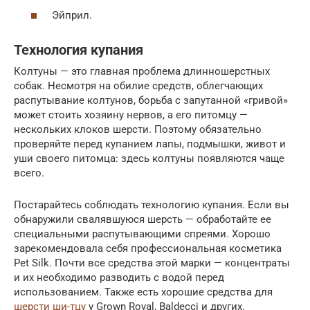
Эйприл.
Технология купания
Колтуны — это главная проблема длинношерстных
собак. Несмотря на обилие средств, облегчающих
распутывание колтунов, борьба с запутанной «гривой»
может стоить хозяину нервов, а его питомцу —
нескольких клоков шерсти. Поэтому обязательно
проверяйте перед купанием лапы, подмышки, живот и
уши своего питомца: здесь колтуны появляются чаще
всего.
Постарайтесь соблюдать технологию купания. Если вы
обнаружили свалявшуюся шерсть — обработайте ее
специальными распутывающими спреями. Хорошо
зарекомендовала себя профессиональная косметика
Pet Silk. Почти все средства этой марки — концентраты
и их необходимо разводить с водой перед
использованием. Также есть хорошие средства для
шерсти ши-тцу
у Grown Royal, Baldecci и других.