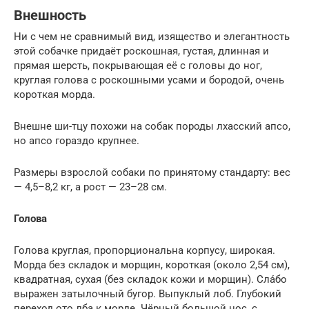
Внешность
Ни с чем не сравнимый вид, изящество и элегантность
этой собачке придаёт роскошная, густая, длинная и
прямая шерсть, покрывающая её с головы до ног,
круглая голова с роскошными усами и бородой, очень
короткая морда.
Внешне ши-тцу похожи на собак породы лхасский апсо,
но апсо гораздо крупнее.
Размеры взрослой собаки по принятому стандарту: вес
— 4,5–8,2 кг, а рост — 23–28 см.
Голова
Голова круглая, пропорциональна корпусу, широкая.
Морда без складок и морщин, короткая (около 2,54 см),
квадратная, сухая (без складок кожи и морщин). Сла́бо
выражен затылочный бугор. Выпуклый лоб. Глубокий
переход ото лба к морде. Чёрный большой нос, с