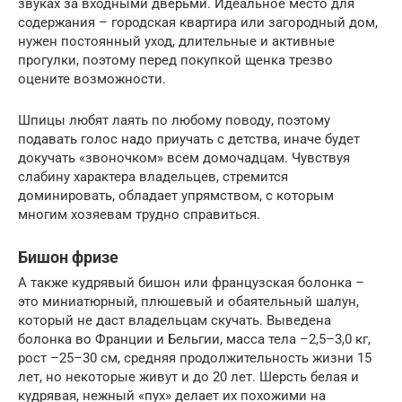
звуках за входными дверьми. Идеальное место для
содержания – городская квартира или загородный дом,
нужен постоянный уход, длительные и активные
прогулки, поэтому перед покупкой щенка трезво
оцените возможности.
Шпицы любят лаять по любому поводу, поэтому
подавать голос надо приучать с детства, иначе будет
докучать «звоночком» всем домочадцам. Чувствуя
слабину характера владельцев, стремится
доминировать, обладает упрямством, с которым
многим хозяевам трудно справиться.
Бишон фризе
А также кудрявый бишон или французская болонка –
это миниатюрный, плюшевый и обаятельный шалун,
который не даст владельцам скучать. Выведена
болонка во Франции и Бельгии, масса тела –2,5–3,0 кг,
рост –25–30 см, средняя продолжительность жизни 15
лет, но некоторые живут и до 20 лет. Шерсть белая и
кудрявая, нежный «пух» делает их похожими на