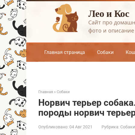
Перейти
Лео и Кос
к
контенту
Сайт про домашн
фото и описание
Главная страница
Собаки
Кош
Главная
»
Собаки
Норвич терьер собака.
породы норвич терье
Опубликовано:
04 Авг 2021
Рубрика:
Собаки