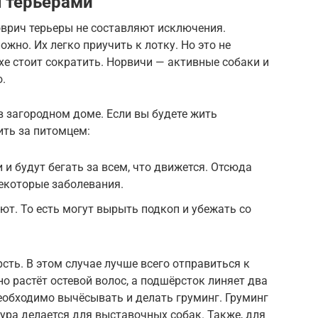
ч терьерами
оврич терьеры не составляют исключения.
жно. Их легко приучить к лотку. Но это не
хе стоит сократить. Норвичи — активные собаки и
.
 в загородном доме. Если вы будете жить
ить за питомцем:
 и будут бегать за всем, что движется. Отсюда
екоторые заболевания.
ют. То есть могут вырыть подкоп и убежать со
ть. В этом случае лучше всего отправиться к
о растёт остевой волос, а подшёрсток линяет два
необходимо вычёсывать и делать груминг. Груминг
ура делается для выставочных собак. Также, для