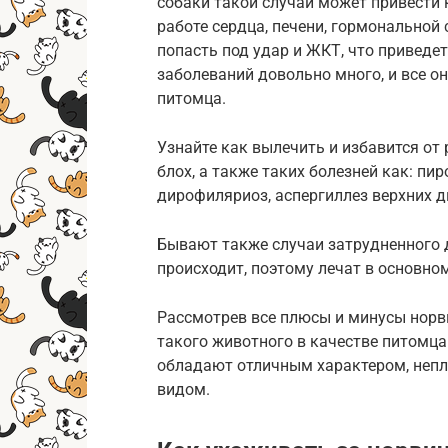
собаки такой случай может привести 
работе сердца, печени, гормональной 
попасть под удар и ЖКТ, что приведет
заболеваний довольно много, и все 
питомца.
Узнайте как вылечить и избавится от
блох, а также таких болезней как: пир
дирофиляриоз, аспергиллез верхних д
Бывают также случаи затрудненного д
происходит, поэтому лечат в основно
Рассмотрев все плюсы и минусы норви
такого животного в качестве питомца
обладают отличным характером, неп
видом.