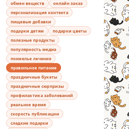
обмен веществ
онлайн заказ
персонализация контента
пищевые добавки
подарки детям
подарки цветы
полезные продукты
популярность медиа
похмелье лечение
правильное питание
праздничные букеты
праздничные сюрпризы
профилактика заболеваний
реальное время
скорость публикации
сладкие подарки