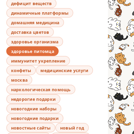
дефицит веществ
динамичные платформы
домашняя медицина
доставка цветов
здоровье организма
здоровье питомца
иммунитет укрепление
конфеты
медицинские услуги
москва
наркологическая помощь
недорогие подарки
новогодние наборы
новогодние подарки
новостные сайты
новый год