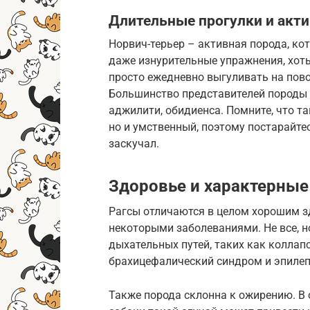
Длительные прогулки и акт
Норвич-терьер – активная порода, ко
даже изнурительные упражнения, хоть
просто ежедневно выгуливать на пово
Большинство представителей породы 
аджилити, обидиенса. Помните, что т
но и умственный, поэтому постарайтес
заскучал.
Здоровье и характерные
Рагсы отличаются в целом хорошим здо
некоторыми заболеваниями. Не все, 
дыхательных путей, таких как коллапс
брахицефалический синдром и эпилеп
Также порода склонна к ожирению. В 