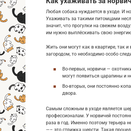
Как ухаживать за норви
Любая собака нуждается в уходе. И н
Ухаживать за такими питомцами несло
значит, что прогулки на свежем возду
им нужно выплёскивать свою энергию
Жить они могут как в квартире, так и
загородом, то необходимо особо след
Во-первых, норвичи — охотники
могут появиться царапины и н
Во-вторых, они постоянно копа
двора.
Самым сложным в уходе является шерс
профессионалам. У норвичей постоянн
раза в год. Именно поэтому терьера 
—– это стрижка шерсти. Такая процед