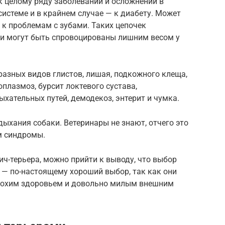
к целому ряду заболеваний и осложнений в
системе и в крайнем случае — к диабету. Может
 к проблемам с зубами. Таких цепочек
они могут быть спровоцированы лишним весом у
 разных видов глистов, лишая, подкожного клеща,
оплазмоз, бурсит локтевого сустава,
ыхательных путей, демодекоз, энтерит и чумка.
ыхания собаки. Ветеринары не знают, отчего это
м синдромы.
ч-терьера, можно прийти к выводу, что выбор
 — по-настоящему хороший выбор, так как они
лохим здоровьем и довольно милым внешним