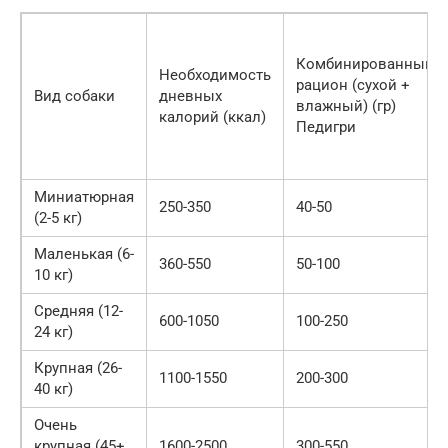
Комбинированный
Необходимость
рацион (сухой +
Вид собаки
дневных
влажный) (гр)
калорий (ккал)
Педигри
Миниатюрная
250-350
40-50
(2-5 кг)
Маленькая (6-
360-550
50-100
10 кг)
Средняя (12-
600-1050
100-250
24 кг)
Крупная (26-
1100-1550
200-300
40 кг)
Очень
крупная (45+
1600-2500
300-550