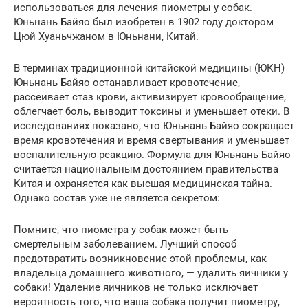
использоваться для лечения пиометры у собак.
Юньнань Байяо был изобретен в 1902 году доктором
Цюй Хуаньчжаном в Юньнани, Китай.
В терминах традиционной китайской медицины (ЮКН)
Юньнань Байяо останавливает кровотечение,
рассеивает стаз крови, активизирует кровообращение,
облегчает боль, выводит токсины и уменьшает отеки. В
исследованиях показано, что Юньнань Байяо сокращает
время кровотечения и время свертывания и уменьшает
воспалительную реакцию. Формула для Юньнань Байяо
считается национальным достоянием правительства
Китая и охраняется как высшая медицинская тайна.
Однако состав уже не является секретом:
Помните, что пиометра у собак может быть
смертельным заболеванием. Лучший способ
предотвратить возникновение этой проблемы, как
владельца домашнего животного, — удалить яичники у
собаки! Удаление яичников не только исключает
вероятность того, что ваша собака получит пиометру,