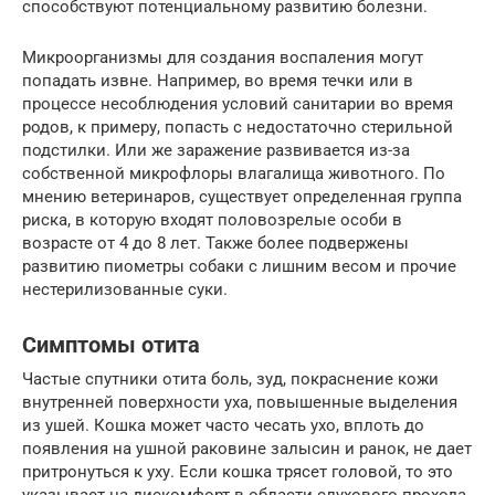
способствуют потенциальному развитию болезни.
Микроорганизмы для создания воспаления могут
попадать извне. Например, во время течки или в
процессе несоблюдения условий санитарии во время
родов, к примеру, попасть с недостаточно стерильной
подстилки. Или же заражение развивается из-за
собственной микрофлоры влагалища животного. По
мнению ветеринаров, существует определенная группа
риска, в которую входят половозрелые особи в
возрасте от 4 до 8 лет. Также более подвержены
развитию пиометры собаки с лишним весом и прочие
нестерилизованные суки.
Симптомы отита
Частые спутники отита боль, зуд, покраснение кожи
внутренней поверхности уха, повышенные выделения
из ушей. Кошка может часто чесать ухо, вплоть до
появления на ушной раковине залысин и ранок, не дает
притронуться к уху. Если кошка трясет головой, то это
указывает на дискомфорт в области слухового прохода.