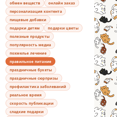
обмен веществ
онлайн заказ
персонализация контента
пищевые добавки
подарки детям
подарки цветы
полезные продукты
популярность медиа
похмелье лечение
правильное питание
праздничные букеты
праздничные сюрпризы
профилактика заболеваний
реальное время
скорость публикации
сладкие подарки