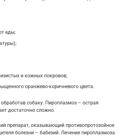
от еды;
атуры);
изистых и кожных покровов;
сыщенного оранжево-коричневого цвета.
 обработав собаку. Пироплазмоз – острая
кает достаточно сложно.
кий препарат, оказывающий противопротозойное
дителя болезни – бабезий. Лечение пироплазмоза