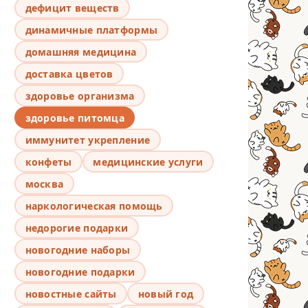
дефицит веществ
динамичные платформы
домашняя медицина
доставка цветов
здоровье организма
здоровье питомца
иммунитет укрепление
конфеты
медицинские услуги
москва
наркологическая помощь
недорогие подарки
новогодние наборы
новогодние подарки
новостные сайты
новый год