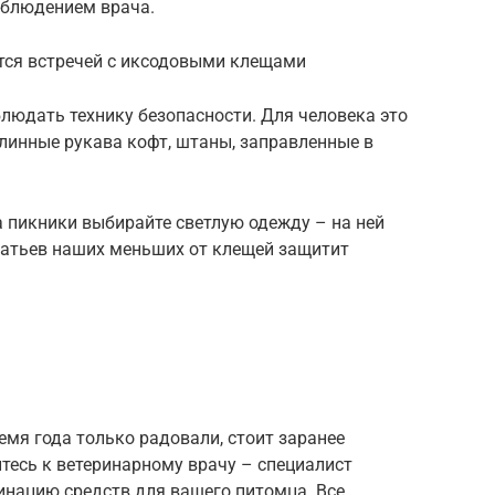
аблюдением врача.
тся встречей с иксодовыми клещами
людать технику безопасности. Для человека это
длинные рукава кофт, штаны, заправленные в
 пикники выбирайте светлую одежду – на ней
братьев наших меньших от клещей защитит
емя года только радовали, стоит заранее
тесь к ветеринарному врачу – специалист
инацию средств для вашего питомца. Все