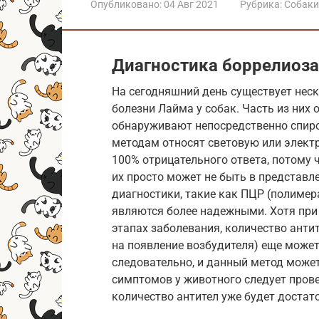
Опубликовано:
04 Авг 2021
Рубрика:
Собаки
Диагностика боррелиоза 
На сегодняшний день существует нес
болезни Лайма у собак. Часть из них
обнаруживают непосредственно спирох
методам относят световую или элек
100% отрицательного ответа, потому ч
их просто может не быть в представ
диагностики, такие как ПЦР (полимер
являются более надежными. Хотя при 
этапах заболевания, количество анти
на появление возбудителя) еще может
следовательно, и данный метод може
симптомов у животного следует провес
количество антител уже будет достат