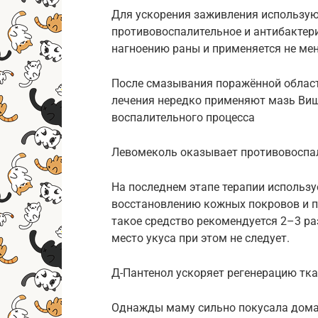
Для ускорения заживления использую
противовоспалительное и антибактери
нагноению раны и применяется не мене
После смазывания поражённой област
лечения нередко применяют мазь Виш
воспалительного процесса
Левомеколь оказывает противовоспа
На последнем этапе терапии использу
восстановлению кожных покровов и 
такое средство рекомендуется 2–3 раз
место укуса при этом не следует.
Д-Пантенол ускоряет регенерацию тк
Однажды маму сильно покусала дома