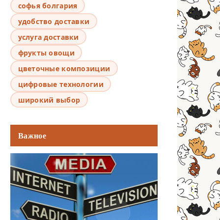
софья болгария
удобство доставки
услуга доставки
фрукты овощи
цветочные композиции
цифровые технологии
широкий выбор
Важное