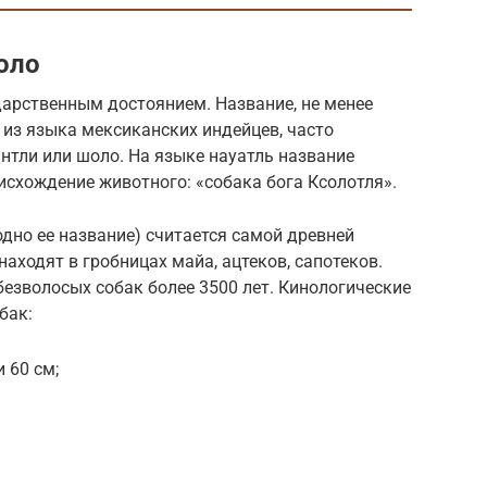
оло
дарственным достоянием. Название, не менее
 из языка мексиканских индейцев, часто
нтли или шоло. На языке науатль название
схождение животного: «собака бога Ксолотля».
одно ее название) считается самой древней
аходят в гробницах майа, ацтеков, сапотеков.
езволосых собак более 3500 лет. Кинологические
бак:
 60 см;