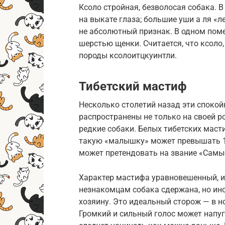
Ксоло стройная, безволосая собака. 
на выкате глаза; большие уши а ля «
не абсолютный признак. В одном поме
шерстью щенки. Считается, что ксоло
породы ксолоитцкуинтли.
Тибетский мастиф
Несколько столетий назад эти споко
распространены не только на своей род
редкие собаки. Белых тибетских маст
такую «малышку» может превышать 1 
может претендовать на звание «Самые
Характер мастифа уравновешенный, и
незнакомцам собака сдержана, но ино
хозяину. Это идеальный сторож — в н
Громкий и сильный голос может напуг