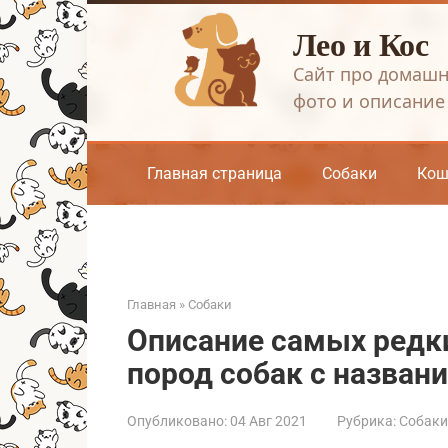
Перейти
Лео и Кос
к
контенту
Сайт про домашн
фото и описание
Главная страница
Собаки
Кош
Главная
»
Собаки
Описание самых редк
пород собак с назван
Опубликовано:
04 Авг 2021
Рубрика:
Собаки