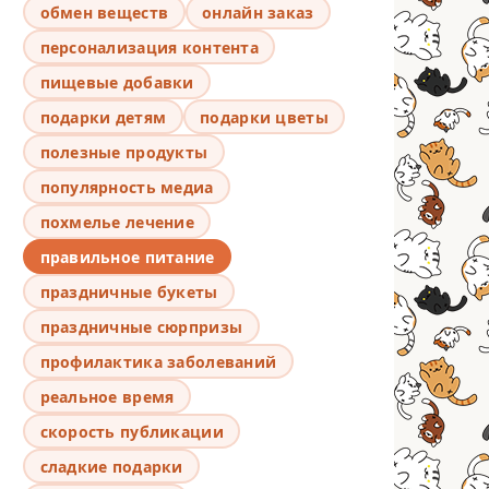
обмен веществ
онлайн заказ
персонализация контента
пищевые добавки
подарки детям
подарки цветы
полезные продукты
популярность медиа
похмелье лечение
правильное питание
праздничные букеты
праздничные сюрпризы
профилактика заболеваний
реальное время
скорость публикации
сладкие подарки