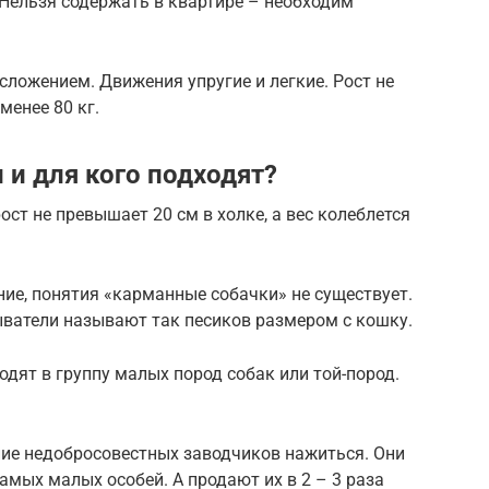
Нельзя содержать в квартире – необходим
ложением. Движения упругие и легкие. Рост не
менее 80 кг.
 и для кого подходят?
ст не превышает 20 см в холке, а вес колеблется
ие, понятия «карманные собачки» не существует.
ватели называют так песиков размером с кошку.
дят в группу малых пород собак или той-пород.
ние недобросовестных заводчиков нажиться. Они
мых малых особей. А продают их в 2 – 3 раза