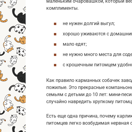
маленьким очаровашкой, который весь
комплименты.
не нужен долгий выгул;
хорошо уживаются с домашни
мало едят;
не нужно много места для сод
с крошечным питомцем удобно
Как правило карманных собачек заво
пожилые. Это прекрасные компаньоны
семьям с детьми до 10 лет: мини-пес
случайно навредить хрупкому питомц
Есть еще одна причина, почему карлик
питомцев легко возбудимая нервная 