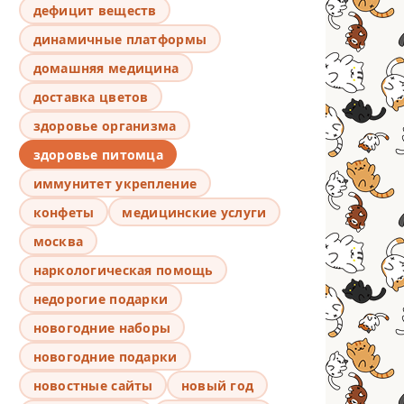
дефицит веществ
динамичные платформы
домашняя медицина
доставка цветов
здоровье организма
здоровье питомца
иммунитет укрепление
конфеты
медицинские услуги
москва
наркологическая помощь
недорогие подарки
новогодние наборы
новогодние подарки
новостные сайты
новый год