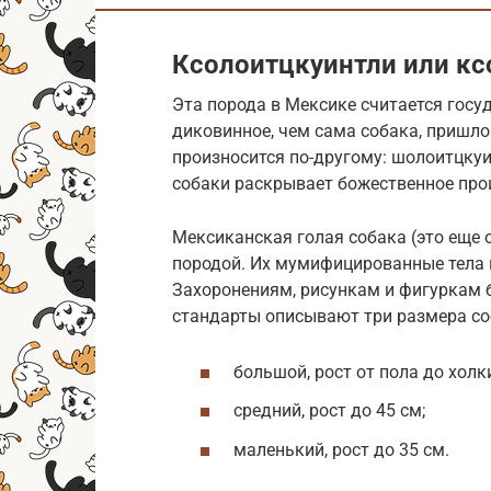
Ксолоитцкуинтли или кс
Эта порода в Мексике считается госу
диковинное, чем сама собака, пришло
произносится по-другому: шолоитцкуи
собаки раскрывает божественное прои
Мексиканская голая собака (это еще 
породой. Их мумифицированные тела н
Захоронениям, рисункам и фигуркам б
стандарты описывают три размера со
большой, рост от пола до холки
средний, рост до 45 см;
маленький, рост до 35 см.