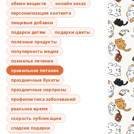
обмен веществ
онлайн заказ
персонализация контента
пищевые добавки
подарки детям
подарки цветы
полезные продукты
популярность медиа
похмелье лечение
правильное питание
праздничные букеты
праздничные сюрпризы
профилактика заболеваний
реальное время
скорость публикации
сладкие подарки