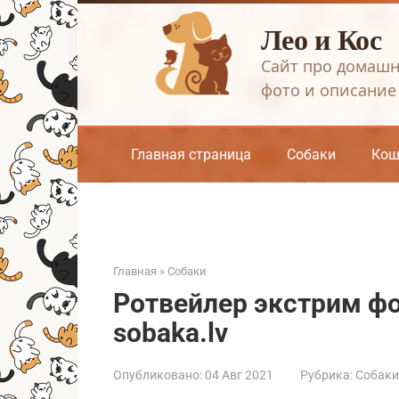
Перейти
Лео и Кос
к
контенту
Сайт про домашн
фото и описание
Главная страница
Собаки
Кош
Главная
»
Собаки
Ротвейлер экстрим ф
sobaka.lv
Опубликовано:
04 Авг 2021
Рубрика:
Собаки