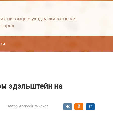
их питомцев: уход за животными,
 пород
ки
ом эдэльштейн на
Автор:
Алексей Смирнов