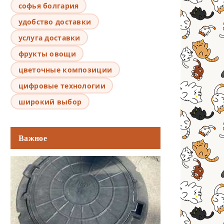
софья болгария
удобство доставки
услуга доставки
фрукты овощи
цветочные композиции
цифровые технологии
широкий выбор
Важное