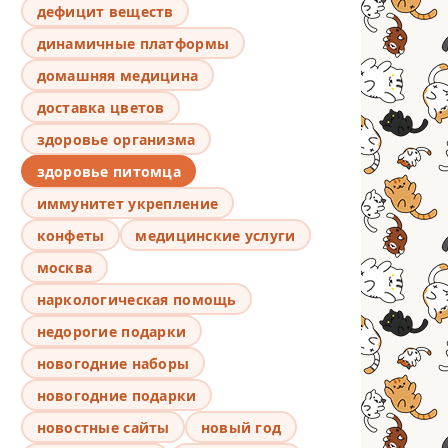
дефицит веществ
динамичные платформы
домашняя медицина
доставка цветов
здоровье организма
здоровье питомца
иммунитет укрепление
конфеты
медицинские услуги
москва
наркологическая помощь
недорогие подарки
новогодние наборы
новогодние подарки
новостные сайты
новый год