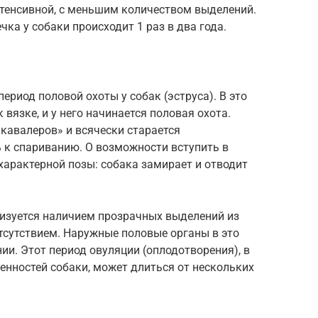
нтенсивной, с меньшим количеством выделений.
ечка у собаки происходит 1 раз в два года.
ериод половой охоты у собак (эструса). В это
вязке, и у него начинается половая охота.
«кавалеров» и всячески старается
 к спариванию. О возможности вступить в
характерной позы: собака замирает и отводит
ризуется наличием прозрачных выделений из
тсутствием. Наружные половые органы в это
и. Этот период овуляции (оплодотворения), в
енностей собаки, может длиться от нескольких