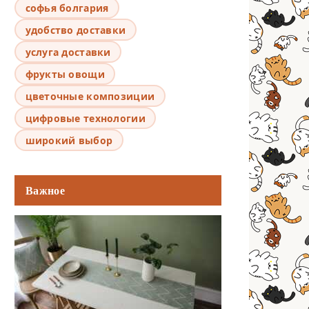
софья болгария
удобство доставки
услуга доставки
фрукты овощи
цветочные композиции
цифровые технологии
широкий выбор
Важное