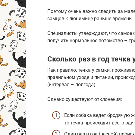
Поэтому очень важно следить за мал
самцов к любимице раньше времени
Специалисты утверждают, что самое б
получить нормальное потомство – тре
Сколько раз в год течка 
Как правило, течка у самки, прожив
правильном уходе и питании, происход
(интервал – полгода).
Однако существуют отклонения:
Если собака ведет бродячую ж
то течка происходит всего один
Один раз в год (весной) проис