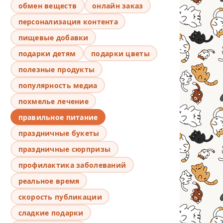
обмен веществ
онлайн заказ
персонализация контента
пищевые добавки
подарки детям
подарки цветы
полезные продукты
популярность медиа
похмелье лечение
правильное питание
праздничные букеты
праздничные сюрпризы
профилактика заболеваний
реальное время
скорость публикации
сладкие подарки