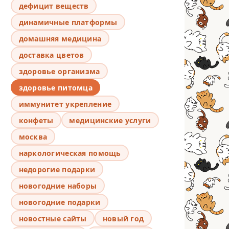
дефицит веществ
динамичные платформы
домашняя медицина
доставка цветов
здоровье организма
здоровье питомца
иммунитет укрепление
конфеты
медицинские услуги
москва
наркологическая помощь
недорогие подарки
новогодние наборы
новогодние подарки
новостные сайты
новый год