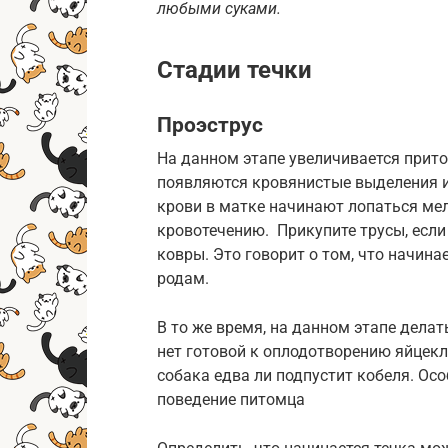
любыми суками.
Стадии течки
Проэструс
На данном этапе увеличивается прито
появляются кровянистые выделения из
крови в матке начинают лопаться мел
кровотечению. Прикупите трусы, если 
ковры. Это говорит о том, что начина
родам.
В то же время, на данном этапе делат
нет готовой к оплодотворению яйцекле
собака едва ли подпустит кобеля. Осо
поведение питомца