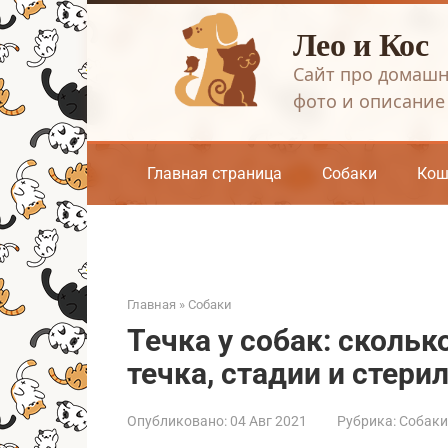
Перейти
Лео и Кос
к
контенту
Сайт про домашн
фото и описание
Главная страница
Собаки
Кош
Главная
»
Собаки
Течка у собак: скольк
течка, стадии и стери
Опубликовано:
04 Авг 2021
Рубрика:
Собаки