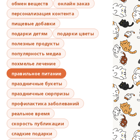
обмен веществ
онлайн заказ
персонализация контента
пищевые добавки
подарки детям
подарки цветы
полезные продукты
популярность медиа
похмелье лечение
правильное питание
праздничные букеты
праздничные сюрпризы
профилактика заболеваний
реальное время
скорость публикации
сладкие подарки