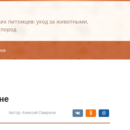
их питомцев: уход за животными,
 пород
ки
не
Автор:
Алексей Смирнов