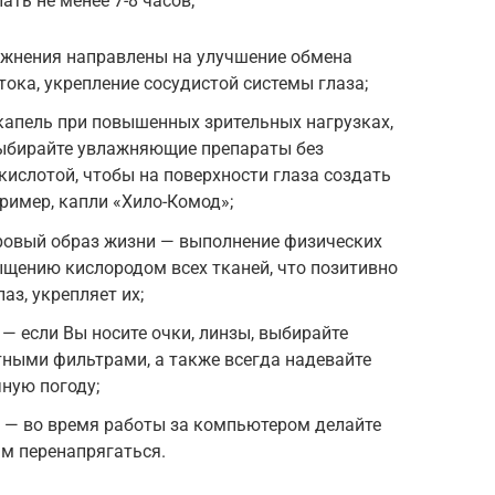
ть не менее 7-8 часов;
ажнения направлены на улучшение обмена
ока, укрепление сосудистой системы глаза;
апель при повышенных зрительных нагрузках,
ыбирайте увлажняющие препараты без
кислотой, чтобы на поверхности глаза создать
ример, капли «Хило-Комод»;
оровый образ жизни — выполнение физических
щению кислородом всех тканей, что позитивно
аз, укрепляет их;
— если Вы носите очки, линзы, выбирайте
ными фильтрами, а также всегда надевайте
ную погоду;
к — во время работы за компьютером делайте
ам перенапрягаться.