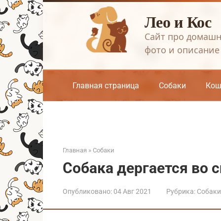
Перейти
Лео и Кос
к
контенту
Сайт про домашн
фото и описание
Главная страница
Собаки
Кош
Главная
»
Собаки
Собака дергается во с
Опубликовано:
04 Авг 2021
Рубрика:
Собаки