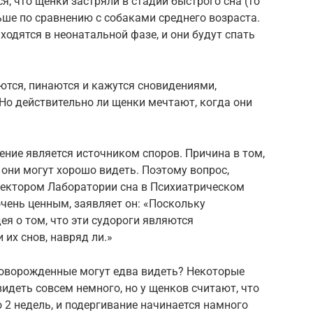
, что щенки застряли в стадии быстрого сна (то
ьше по сравнению с собаками среднего возраста.
ходятся в неонатальной фазе, и они будут спать
аются, пинаются и кажутся сновидениями,
Но действительно ли щенки мечтают, когда они
ение является источником споров. Причина в том,
 они могут хорошо видеть. Поэтому вопрос,
ектором Лаборатории сна в Психиатрическом
очень ценным, заявляет он: «Поскольку
ея о том, что эти судороги являются
их снов, навряд ли.»
 новорожденные могут едва видеть? Некоторые
 видеть совсем немного, но у щенков считают, что
 2 недель, и подергивание начинается намного