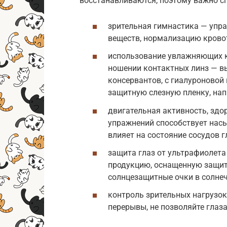
восстанавливаются, поэтому важно спа
зрительная гимнастика — упр
веществ, нормализацию кровот
использование увлажняющих к
ношении контактных линз — в
консервантов, с гиалуроновой 
защитную слезную пленку, нап
двигательная активность, зд
упражнений способствует насы
влияет на состояние сосудов гл
защита глаз от ультрафиолета 
продукцию, оснащенную защит
солнцезащитные очки в солнеч
контроль зрительных нагрузо
перерывы, не позволяйте глаз