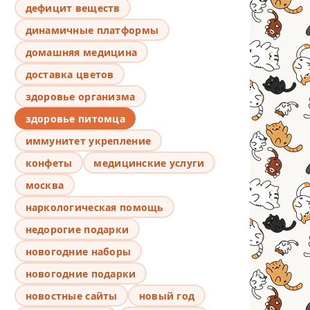
дефицит веществ
динамичные платформы
домашняя медицина
доставка цветов
здоровье организма
здоровье питомца
иммунитет укрепление
конфеты
медицинские услуги
москва
наркологическая помощь
недорогие подарки
новогодние наборы
новогодние подарки
новостные сайты
новый год