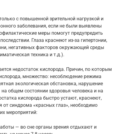
только с повышенной зрительной нагрузкой и
ионного заболевания, если не были выявлены
рофилактические меры помогут предупредить
оследствии. Глаза краснеют из-за гипертонии,
зни, негативных факторов окружающей среды
матическая техника и т.д.).
ается недостаток кислорода. Причин, по которым
кислорода, множество: несоблюдение режима
иятная экологическая обстановка, нарушение
 на общем состоянии здоровья человека и на
достатка кислорода быстро устают, краснеют,
я от синдрома «красных глаз», необходимо
их мероприятий:
аботы — во сне органы зрения отдыхают и