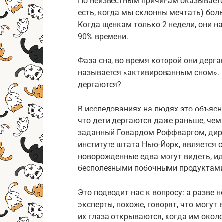
По неизвестным причинам оказывается
есть, когда мы склонны мечтать) бол
Когда щенкам только 2 недели, они на
90% времени.
Фаза сна, во время которой они дерг
называется «активированным сном». 
дергаются?
В исследованиях на людях это объясн
что дети дергаются даже раньше, чем
заданный Говардом Роффваргом, дир
институте штата Нью-Йорк, является 
новорожденные едва могут видеть, ид
бесполезными побочными продуктами 
Это подводит нас к вопросу: а разве
эксперты, похоже, говорят, что могут
их глаза открываются, когда им около