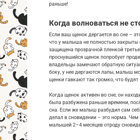
раньше!
Когда волноваться не ст
Если ваш щенок дергается во сне – э
что у малыша не полностью закрыты 
защищена прозрачной пленкой третьег
проснувшийся щенок попробует проде
владельцы замечают обратную ситуац
боку, у нее дергаются лапы, малыш м
щенки гавкают так громко, что будят 
Когда щенок активен во сне, он наход
была разбужена раньше времени, пос
сна. Если же малыш разбудил сам себя
делал в сновидении – это норма. Чем
малышей 2–4 месяцев отроду сновиде