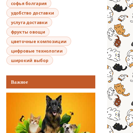
софья болгария
удобство доставки
услуга доставки
фрукты овощи
цветочные композиции
цифровые технологии
широкий выбор
Важное