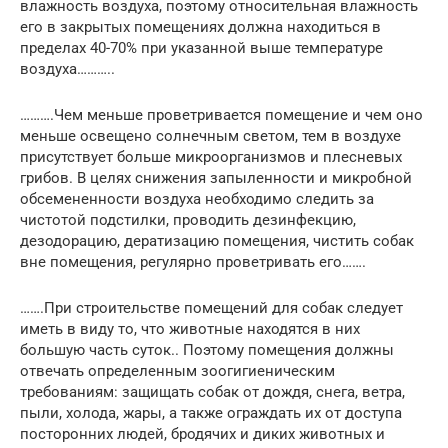
влаж­ность воздуха, поэтому относительная влажность
его в закрытых помещениях должна находиться в
пределах 40-70% при указанной выше температуре
воздуха………..
……….Чем меньше проветривается помещение и чем оно
меньше освещено солнечным светом, тем в воздухе
при­сутствует больше микроорганизмов и плесневых
грибов. В целях снижения запыленности и микробной
обсеменен­ности воздуха необходимо следить за
чистотой подстил­ки, проводить дезинфекцию,
дезодорацию, дератизацию помещения, чистить собак
вне помещения, регулярно проветривать его…….
…….При строительстве помещений для собак следует
иметь в виду то, что животные находятся в них
большую часть суток.. Поэтому помещения должны
отвечать опре­деленным зоогигиеническим
требованиям: защищать со­бак от дождя, снега, ветра,
пыли, холода, жары, а также ограждать их от доступа
посторонних людей, бродячих и диких животных и