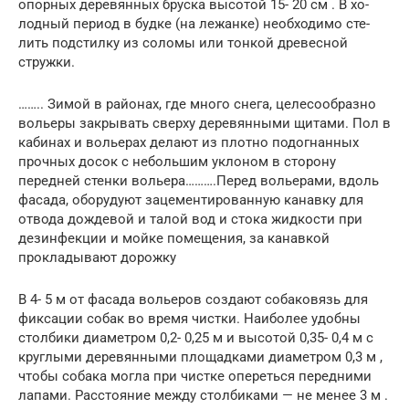
опорных деревянных бруска высотой 15- 20 см . В хо­
лодный период в будке (на лежанке) необходимо сте­
лить подстилку из соломы или тонкой древесной
стружки.
…….. Зимой в райо­нах, где много снега, целесообразно
вольеры закрывать сверху деревянными щитами. Пол в
кабинах и вольерах делают из плотно подогнанных
прочных досок с неболь­шим уклоном в сторону
передней стенки вольера……….Перед вольерами, вдоль
фасада, оборудуют зацементированную канавку для
отвода дождевой и талой вод и стока жидкости при
дезинфекции и мойке помещения, за канавкой
прокладывают дорожку
В 4- 5 м от фасада вольеров создают собаковязь для
фиксации собак во время чистки. Наиболее удобны
стол­бики диаметром 0,2- 0,25 м и высотой 0,35- 0,4 м с
круг­лыми деревянными площадками диаметром 0,3 м ,
чтобы собака могла при чистке опереться передними
лапами. Расстояние между столбиками — не менее 3 м .