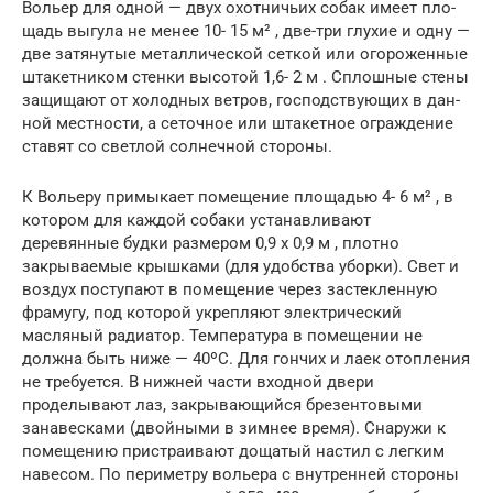
Вольер для одной — двух охотничьих собак имеет пло­
щадь выгула не менее 10- 15 м² , две-три глухие и од­ну —
две затянутые металлической сеткой или огороженные
штакетником стенки высотой 1,6- 2 м . Сплошные стены
защищают от холодных ветров, господствующих в дан­
ной местности, а сеточное или штакетное ограждение
ставят со светлой солнечной стороны.
К Вольеру примыкает помещение площадью 4- 6 м² , в
котором для каждой собаки устанавливают
деревянные будки размером 0,9 х 0,9 м , плотно
закрываемые крышка­ми (для удобства уборки). Свет и
воздух поступают в по­мещение через застекленную
фрамугу, под которой ук­репляют электрический
масляный радиатор. Температура в помещении не
должна быть ниже — 40ºС. Для гончих и лаек отопления
не требуется. В нижней части входной двери
проделывают лаз, закрывающийся брезентовыми
занавесками (двойными в зимнее время). Снаружи к
по­мещению пристраивают дощатый настил с легким
наве­сом. По периметру вольера с внутренней стороны