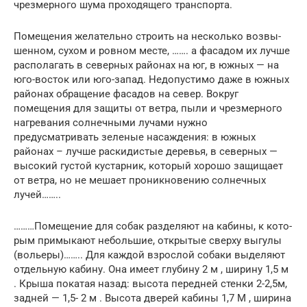
чрезмерного шума проходящего транспорта.
Помещения желательно строить на несколько возвы­
шенном, сухом и ровном месте, ……. а фасадом их лучше
располагать в северных районах на юг, в южных — на
юго-восток или юго-запад. Недопустимо даже в южных
районах обращение фасадов на север. Вокруг
помещения для защиты от ветра, пыли и чрезмерного
нагревания солнечными лучами нужно
предусматривать зеленые насаждения: в южных
районах – лучше раски­дистые деревья, в северных —
высокий густой кустарник, который хорошо защищает
от ветра, но не мешает про­никновению солнечных
лучей……..
………Помещение для собак разделяют на кабины, к кото­
рым примыкают небольшие, открытые сверху выгулы
(вольеры)…….. Для каждой взрослой собаки выде­ляют
отдельную кабину. Она имеет глубину 2 м , ширину 1,5 м
. Крыша покатая назад: высота передней стенки 2-­2,5м,
задней — 1,5- 2 м . Высота дверей кабины 1,7 М , ширина