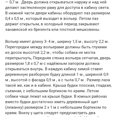
— 0,7 м . Дверь должна открываться наружу и над ней
делают застекленную раму для доступа в каби­ну света.
В нижней части двери кабины оборудуют лаз размером
0,4 х 0,5 м , который выходит в вольер. Летом лаз
держат открытым, в холодный период закрывают
занавеской из брезента или плотной мешковины.
Вольер имеет длину 3- 4 м , ширину 1,5 м , высоту 2,2 м .
Перегородки между вольерами должны быть глу­хими
из досок высотой 2,2 м , чтобы собака не могла
перепрыгнуть, Передняя стенка вольера сетчатая, дверь
размером 1,8 х 0,7 м с надёжным запором должна
открываться внутрь. В каждую кабину зимой ставят
деревянную разборную будку дли­ной 1 м , шириной 0,9
м , высотой с фасада 0,9 м , а с тыла 0,7 м . Размер лаза
такой же, как и в кабине. Крыша буд­ки плоская, гладкая,
съемная, с небольшим бортиком по краям. Летом
собаки чаще лежат на крыше будки. В южных районах
вместо будки достаточно иметь дере­вянный щит
(лежанку) размером 2 х 1 м с небольшим бортиком по
краям. Внизу у щита следует предусмотреть два