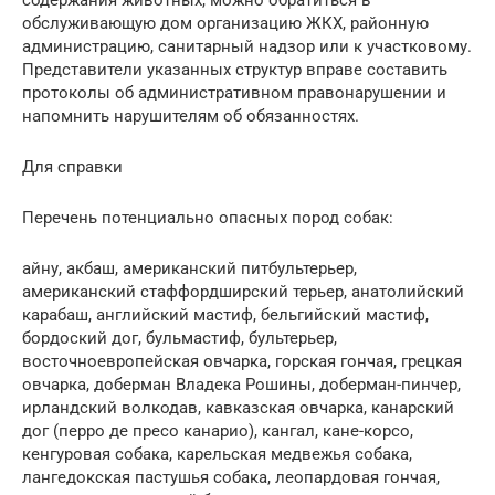
содержания животных, можно обратиться в
обслуживающую дом организацию ЖКХ, районную
администрацию, санитарный надзор или к участковому.
Представители указанных структур вправе составить
протоколы об административном правонарушении и
напомнить нарушителям об обязанностях.
Для справки
Перечень потенциально опасных пород собак:
айну, акбаш, американский питбультерьер,
американский стаффордширский терьер, анатолийский
карабаш, английский мастиф, бельгийский мастиф,
бордоский дог, бульмастиф, бультерьер,
восточноевропейская овчарка, горская гончая, грецкая
овчарка, доберман Владека Рошины, доберман-пинчер,
ирландский волкодав, кавказская овчарка, канарский
дог (перро де пресо канарио), кангал, кане-корсо,
кенгуровая собака, карельская медвежья собака,
лангедокская пастушья собака, леопардовая гончая,