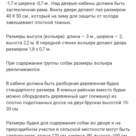
-1,7 и шири­на -0,7 м . Над дверью кабины должна быть
застекленная рама. Внизу двери делают лаз размером
40 Х 50 см , который на зиму для защиты от холода
завешивают плотной тканью.
Размеры выгула (вольера): длина — 3 м , ширина — 2,
высота ­2,2 м. В передней стенке вольера делают дверь
размером 1,8 х 0,7 м .
При содержании группы собак размеры вольера
увеличиваются.
В кабине должна быть разборная деревянная будка
стандарт­ного размера. В южных районах вместо будки
можно оборудо­вать деревянный щит (лежанку) из
плотно подогнанных досок на двух брусках высотой 15-
20 см .
Размеры будки для содержания собак во дворе и на
приусадеб­ном участке в сельской местности могут быть
следующими: длина ­120 см, ширина -90, высота -100 см .