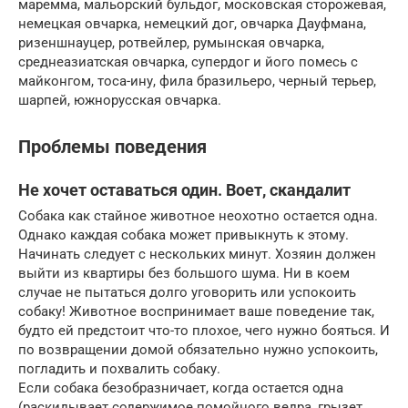
маремма, мальорский бульдог, московская сторожевая,
немецкая овчарка, немецкий дог, овчарка Дауфмана,
ризеншнауцер, ротвейлер, румынская овчарка,
среднеазиатская овчарка, супердог и його помесь с
майконгом, тоса-ину, фила бразильеро, черный терьер,
шарпей, южнорусская овчарка.
Проблемы поведения
Не хочет оставаться один. Воет, скандалит
Собака как стайное животное неохотно остается одна.
Однако каждая собака может привыкнуть к этому.
Начинать следует с нескольких минут. Хозяин должен
выйти из квартиры без большого шума. Ни в коем
случае не пытаться долго уговорить или успокоить
собаку! Животное воспринимает ваше поведение так,
будто ей предстоит что-то плохое, чего нужно бояться. И
по возвращении домой обязательно нужно успокоить,
погладить и похвалить собаку.
Если собака безобразничает, когда остается одна
(раскидывает содержимое помойного ведра, грызет