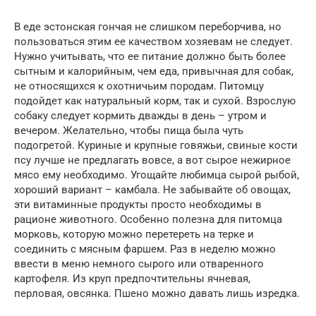
В еде эстонская гончая не слишком переборчива, но
пользоваться этим ее качеством хозяевам не следует.
Нужно учитывать, что ее питание должно быть более
сытным и калорийным, чем еда, привычная для собак,
не относящихся к охотничьим породам. Питомцу
подойдет как натуральный корм, так и сухой. Взрослую
собаку следует кормить дважды в день – утром и
вечером. Желательно, чтобы пища была чуть
подогретой. Куриные и крупные говяжьи, свиные кости
псу лучше не предлагать вовсе, а вот сырое нежирное
мясо ему необходимо. Угощайте любимца сырой рыбой,
хороший вариант – камбала. Не забывайте об овощах,
эти витаминные продукты просто необходимы в
рационе животного. Особенно полезна для питомца
морковь, которую можно перетереть на терке и
соединить с мясным фаршем. Раз в неделю можно
ввести в меню немного сырого или отваренного
картофеля. Из круп предпочтительны ячневая,
перловая, овсянка. Пшено можно давать лишь изредка.