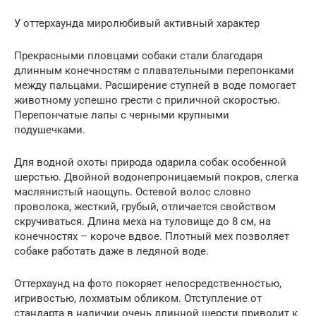
У оттерхаунда миролюбивый активный характер
Прекрасными пловцами собаки стали благодаря
длинным конечностям с плавательными перепонками
между пальцами. Расширение ступней в воде помогает
животному успешно грести с приличной скоростью.
Перепончатые лапы с черными крупными
подушечками.
Для водной охоты природа одарила собак особенной
шерстью. Двойной водонепроницаемый покров, слегка
маслянистый наощупь. Остевой волос словно
проволока, жесткий, грубый, отличается свойством
скручиваться. Длина меха на туловище до 8 см, на
конечностях – короче вдвое. Плотный мех позволяет
собаке работать даже в ледяной воде.
Оттерхаунд на фото покоряет непосредственностью,
игривостью, лохматым обликом. Отступление от
стандарта в наличии очень длинной шерсти приводит к