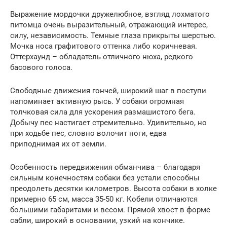
Выражение мордочки дружелюбное, взгляд лохматого
питомца очень выразительный, отражающий интерес,
силу, независимость. Темные глаза прикрыты шерстью.
Мочка носа графитового оттенка либо коричневая.
Оттерхаунд – обладатель отличного нюха, редкого
басового голоса.
Свободные движения гончей, широкий шаг в поступи
напоминает активную рысь. У собаки огромная
толчковая сила для ускорения размашистого бега.
Добычу пес настигает стремительно. Удивительно, но
при ходьбе пес, словно волочит ноги, едва
приподнимая их от земли.
Особенность передвижения обманчива – благодаря
сильным конечностям собаки без устали способны
преодолеть десятки километров. Высота собаки в холке
примерно 65 см, масса 35-50 кг. Кобели отличаются
большими габаритами и весом. Прямой хвост в форме
сабли, широкий в основании, узкий на кончике.