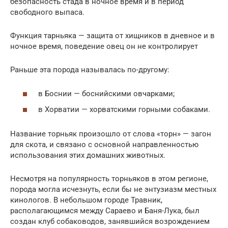
безопасность стада в ночное время и в период
свободного выпаса.
Функция тарньяка — защита от хищников в дневное и в
ночное время, поведение овец он не контролирует
Раньше эта порода называлась по-другому:
в Боснии — боснийскими овчарками;
в Хорватии — хорватскими горными собаками.
Название торньяк произошло от слова «торн» — загон
для скота, и связано с основной направленностью
использования этих домашних животных.
Несмотря на популярность торньяков в этом регионе,
порода могла исчезнуть, если бы не энтузиазм местных
кинологов. В небольшом городе Травник,
располагающимся между Сараево и Баня-Лука, был
создан клуб собаководов, занявшийся возрождением