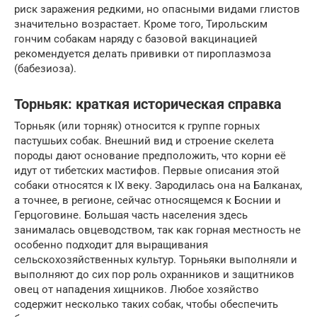
риск заражения редкими, но опасными видами глистов
значительно возрастает. Кроме того, Тирольским
гончим собакам наряду с базовой вакцинацией
рекомендуется делать прививки от пироплазмоза
(бабезиоза).
Торньяк: краткая историческая справка
Торньяк (или торняк) относится к группе горных
пастушьих собак. Внешний вид и строение скелета
породы дают основание предположить, что корни её
идут от тибетских мастифов. Первые описания этой
собаки относятся к IX веку. Зародилась она на Балканах,
а точнее, в регионе, сейчас относящемся к Боснии и
Герцоговине. Большая часть населения здесь
занималась овцеводством, так как горная местность не
особенно подходит для выращивания
сельскохозяйственных культур. Торньяки выполняли и
выполняют до сих пор роль охранников и защитников
овец от нападения хищников. Любое хозяйство
содержит несколько таких собак, чтобы обеспечить