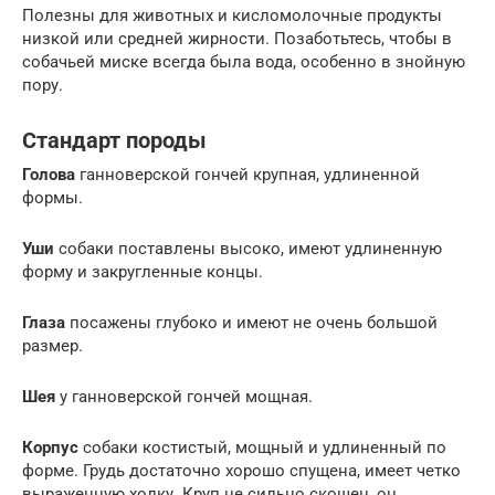
Полезны для животных и кисломолочные продукты
низкой или средней жирности. Позаботьтесь, чтобы в
собачьей миске всегда была вода, особенно в знойную
пору.
Стандарт породы
Голова
ганноверской гончей крупная, удлиненной
формы.
Уши
собаки поставлены высоко, имеют удлиненную
форму и закругленные концы.
Глаза
посажены глубоко и имеют не очень большой
размер.
Шея
у ганноверской гончей мощная.
Корпус
собаки костистый, мощный и удлиненный по
форме. Грудь достаточно хорошо спущена, имеет четко
выраженную холку. Круп не сильно скошен, он