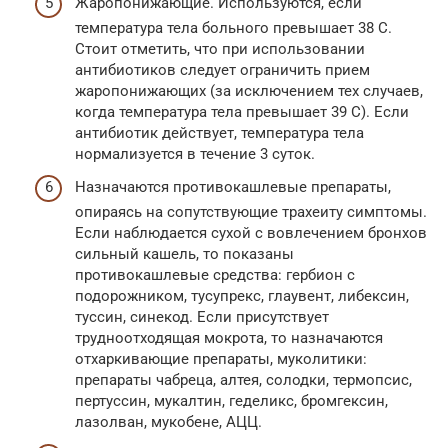
Жаропонижающие. Используются, если
температура тела больного превышает 38 C.
Стоит отметить, что при использовании
антибиотиков следует ограничить прием
жаропонижающих (за исключением тех случаев,
когда температура тела превышает 39 C). Если
антибиотик действует, температура тела
нормализуется в течение 3 суток.
Назначаются противокашлевые препараты,
опираясь на сопутствующие трахеиту симптомы.
Если наблюдается сухой с вовлечением бронхов
сильный кашель, то показаны
противокашлевые средства: гербион с
подорожником, тусупрекс, глаувент, либексин,
туссин, синекод. Если присутствует
трудноотходящая мокрота, то назначаются
отхаркивающие препараты, муколитики:
препараты чабреца, алтея, солодки, термопсис,
пертуссин, мукалтин, геделикс, бромгексин,
лазолван, мукобене, АЦЦ.