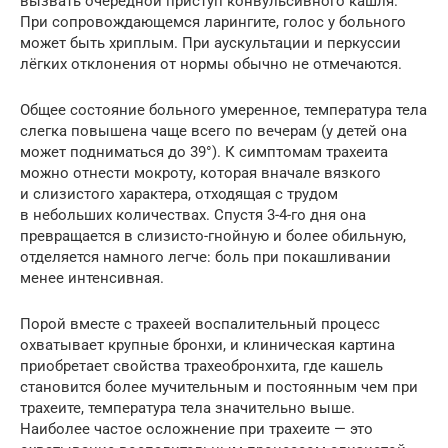
вызвать очередной приступ конвульсивного кашля.
При сопровождающемся ларингите, голос у больного
может быть хриплым. При аускультации и перкуссии
лёгких отклонения от нормы обычно не отмечаются.
Общее состояние больного умеренное, температура тела
слегка повышена чаще всего по вечерам (у детей она
может подниматься до 39°). К симптомам трахеита
можно отнести мокроту, которая вначале вязкого
и слизистого характера, отходящая с трудом
в небольших количествах. Спустя 3-4-го дня она
превращается в слизисто-гнойную и более обильную,
отделяется намного легче: боль при покашливании
менее интенсивная.
Порой вместе с трахеей воспалительный процесс
охватывает крупные бронхи, и клиническая картина
приобретает свойства трахеобронхита, где кашель
становится более мучительным и постоянным чем при
трахеите, температура тела значительно выше.
Наиболее частое осложнение при трахеите — это