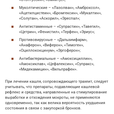
Муколтические – «Лазолван», «Амброксол»,
«Ацетилцистеин», «Бромгексин», «Мукалтин»,
«Солутан», «Аскорил», «Эреспал»;
Антигистаминные – «Супрастин», «Тавегил»,
«Цетрин», «Фенистил», «Терфен», «Эриус»;
Противовирусные – «Дальхимфарм»,
«Анаферон», «Виферон», «Тимоген»,
«Оциллококцинум», «Эргоферон»;
Антибактериальные – «Амоксициллин»,
«Амоксиклав», «Цефалексин», «Супракс»,
«Мидекамицин», «Вильпрафен».
При лечении кашля, сопровождающего трахеит, следует
учитывать, что препараты, подавляющие кашлевой
рефлекс и средства, направленные на стимулирование
выработки и отхождения мокроты, не применяются
одновременно, так как велика вероятность ухудшения
состояния в связи с закупоркой бронхов.