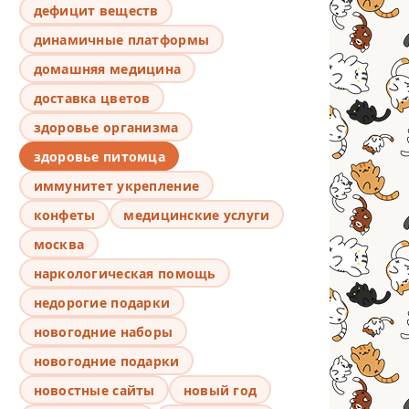
дефицит веществ
динамичные платформы
домашняя медицина
доставка цветов
здоровье организма
здоровье питомца
иммунитет укрепление
конфеты
медицинские услуги
москва
наркологическая помощь
недорогие подарки
новогодние наборы
новогодние подарки
новостные сайты
новый год