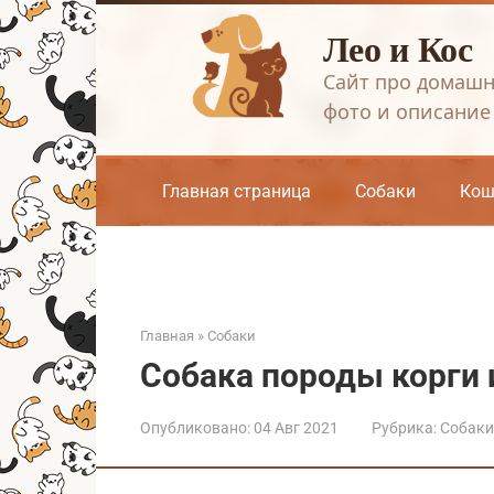
Перейти
Лео и Кос
к
контенту
Сайт про домашн
фото и описание
Главная страница
Собаки
Кош
Главная
»
Собаки
Собака породы корги 
Опубликовано:
04 Авг 2021
Рубрика:
Собаки