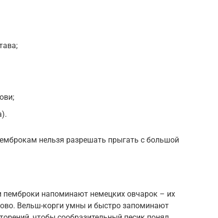
тава;
ови;
).
 пемброкам нельзя разрешать прыгать с большой
и пемброки напоминают немецких овчарок – их
ово. Вельш-корги умны и быстро запоминают
торений, чтобы сообразительный песик понял,