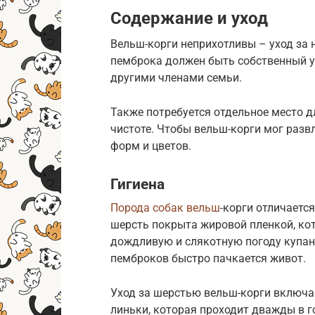
Содержание и уход
Вельш-корги неприхотливы – уход за н
пемброка должен быть собственный уг
другими членами семьи.
Также потребуется отдельное место д
чистоте. Чтобы вельш-корги мог разв
форм и цветов.
Гигиена
Порода собак вельш
-корги отличается
шерсть покрыта жировой пленкой, кот
дождливую и слякотную погоду купани
пемброков быстро пачкается живот.
Уход за шерстью вельш-корги включае
линьки, которая проходит дважды в г