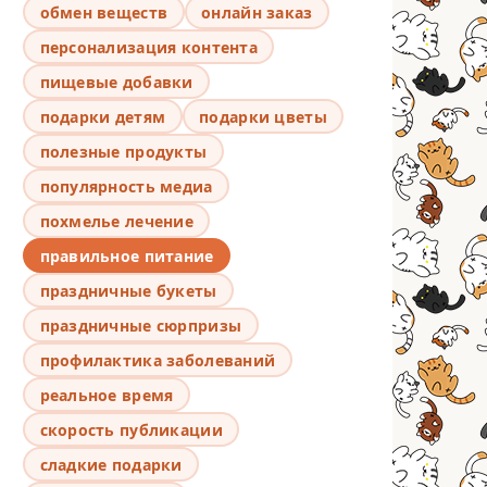
обмен веществ
онлайн заказ
персонализация контента
пищевые добавки
подарки детям
подарки цветы
полезные продукты
популярность медиа
похмелье лечение
правильное питание
праздничные букеты
праздничные сюрпризы
профилактика заболеваний
реальное время
скорость публикации
сладкие подарки