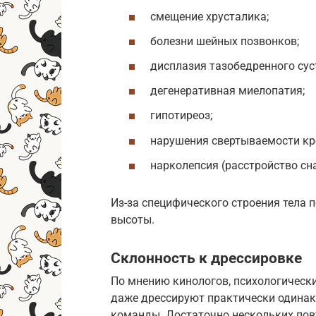
смещение хрусталика;
болезни шейных позвонков;
дисплазия тазобедренного сус
дегенеративная миелопатия;
гипотиреоз;
нарушения свертываемости кр
нарколепсия (расстройство сна
Из-за специфического строения тела
высоты.
Склонность к дрессировке
По мнению кинологов, психологическ
даже дрессируют практически одинак
команды. Достаточно нескольких пов