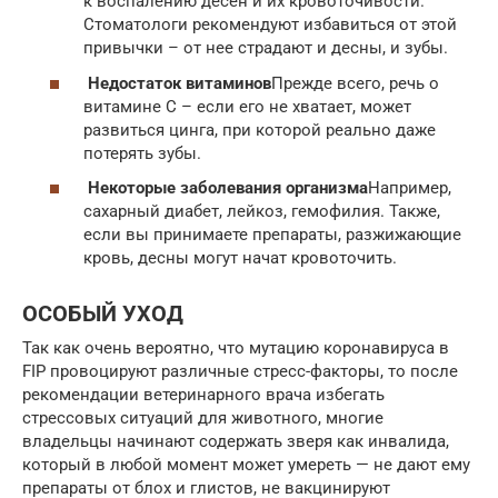
к воспалению десен и их кровоточивости.
Стоматологи рекомендуют избавиться от этой
привычки – от нее страдают и десны, и зубы.
Недостаток витаминов
Прежде всего, речь о
витамине С – если его не хватает, может
развиться цинга, при которой реально даже
потерять зубы.
Некоторые заболевания организма
Например,
сахарный диабет, лейкоз, гемофилия. Также,
если вы принимаете препараты, разжижающие
кровь, десны могут начат кровоточить.
ОСОБЫЙ УХОД
Так как очень вероятно, что мутацию коронавируса в
FIP провоцируют различные стресс-факторы, то после
рекомендации ветеринарного врача избегать
стрессовых ситуаций для животного, многие
владельцы начинают содержать зверя как инвалида,
который в любой момент может умереть — не дают ему
препараты от блох и глистов, не вакцинируют