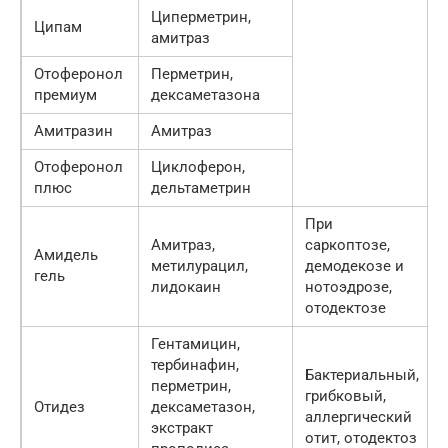
Циперметрин,
Ципам
амитраз
Отоферонол
Перметрин,
премиум
дексаметазона
Амитразин
Амитраз
Отоферонол
Циклоферон,
плюс
дельтаметрин
При
Амитраз,
саркоптозе,
Амидель
метилурацил,
демодекозе и
гель
лидокаин
нотоэдрозе,
отодектозе
Гентамицин,
тербинафин,
Бактериальный,
перметрин,
грибковый,
Отидез
дексаметазон,
аллергический
экстракт
отит, отодектоз