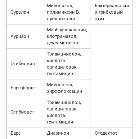
Миконазол,
Бактериальный
Суролан
полимиксин В,
и грибковый
преднизолон
отит
Марбофлоксацин,
Ауризон
клотримазол,
дексаметазон
Триамцинолон,
кислота
Отибиовин
салициловая,
гентамицин
Миконазол,
Барс форте
энрофлоксацин
Триамцинолон,
салициловая
Отибиовет
кислота,
гентамицин
Барс
Диазинон
Отодектоз