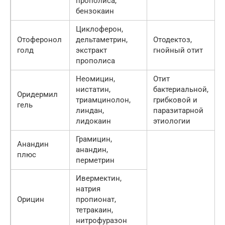
прополиса,
бензокаин
Циклоферон,
Отоферонол
дельтаметрин,
Отодектоз,
голд
экстракт
гнойный отит
прополиса
Неомицин,
Отит
нистатин,
бактериальной,
Оридермил
триамцинолон,
грибковой и
гель
линдан,
паразитарной
лидокаин
этиологии
Грамицин,
Анандин
анандин,
плюс
перметрин
Ивермектин,
натрия
Орицин
пропионат,
тетракаин,
нитрофуразон