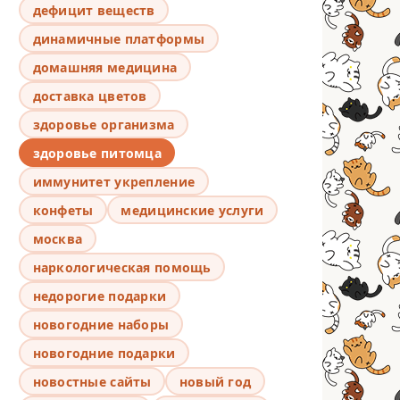
дефицит веществ
динамичные платформы
домашняя медицина
доставка цветов
здоровье организма
здоровье питомца
иммунитет укрепление
конфеты
медицинские услуги
москва
наркологическая помощь
недорогие подарки
новогодние наборы
новогодние подарки
новостные сайты
новый год