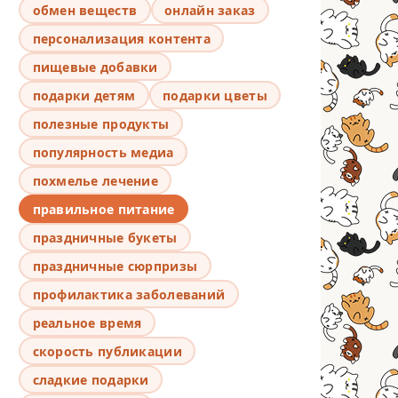
обмен веществ
онлайн заказ
персонализация контента
пищевые добавки
подарки детям
подарки цветы
полезные продукты
популярность медиа
похмелье лечение
правильное питание
праздничные букеты
праздничные сюрпризы
профилактика заболеваний
реальное время
скорость публикации
сладкие подарки