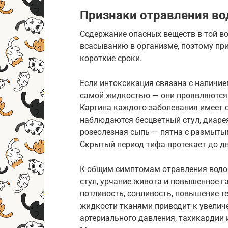
Признаки отравления во
Содержание опасных веществ в той вод
всасыванию в организме, поэтому пр
короткие сроки.
Если интоксикация связана с наличие
самой жидкостью — они проявляются 
Картина каждого заболевания имеет с
наблюдаются бесцветный стул, диарея 
розеолезная сыпь — пятна с размытыми
Скрытый период тифа протекает до дв
К общим симптомам отравления водой
стул, урчание живота и повышенное г
потливость, сонливость, повышение т
жидкости тканями приводит к увелич
артериального давления, тахикардии 