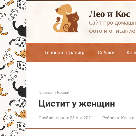
Перейти
Лео и Кос
к
контенту
Сайт про домашн
фото и описание
Главная страница
Собаки
Кош
Главная
»
Кошки
Цистит у женщин
Опубликовано:
03 Авг 2021
Рубрика:
Кошки