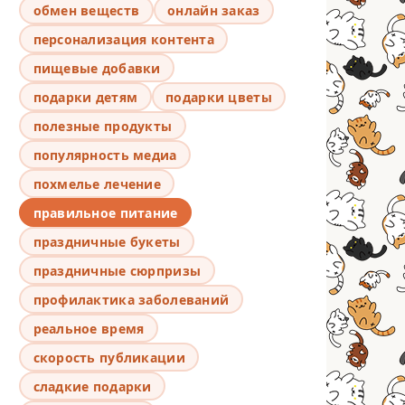
обмен веществ
онлайн заказ
персонализация контента
пищевые добавки
подарки детям
подарки цветы
полезные продукты
популярность медиа
похмелье лечение
правильное питание
праздничные букеты
праздничные сюрпризы
профилактика заболеваний
реальное время
скорость публикации
сладкие подарки