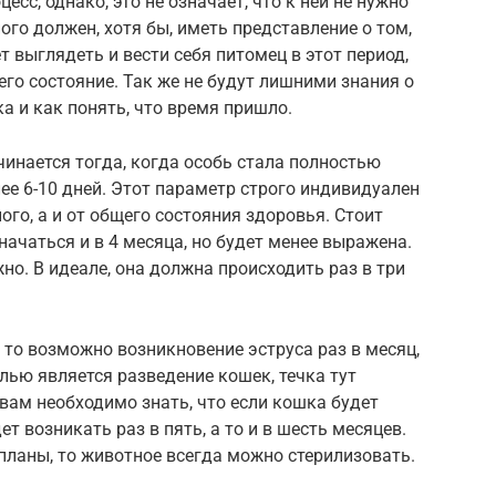
сс, однако, это не означает, что к ней не нужно
го должен, хотя бы, иметь представление о том,
т выглядеть и вести себя питомец в этот период,
 его состояние. Так же не будут лишними знания о
ка и как понять, что время пришло.
чинается тогда, когда особь стала полностью
ее 6-10 дней. Этот параметр строго индивидуален
ого, а и от общего состояния здоровья. Стоит
начаться и в 4 месяца, но будет менее выражена.
но. В идеале, она должна происходить раз в три
 то возможно возникновение эструса раз в месяц,
елью является разведение кошек, течка тут
вам необходимо знать, что если кошка будет
т возникать раз в пять, а то и в шесть месяцев.
 планы, то животное всегда можно стерилизовать.