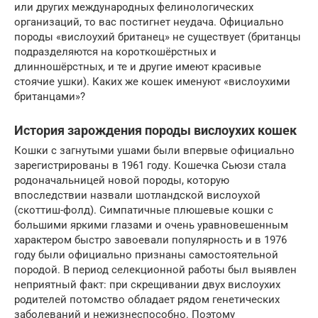
или других международных фелинологических
организаций, то вас постигнет неудача. Официально
породы «вислоухий британец» не существует (британцы
подразделяются на короткошёрстных и
длинношёрстных, и те и другие имеют красивые
стоячие ушки). Каких же кошек именуют «вислоухими
британцами»?
История зарождения породы вислоухих кошек
Кошки с загнутыми ушами были впервые официально
зарегистрированы в 1961 году. Кошечка Сьюзи стала
родоначальницей новой породы, которую
впоследствии назвали шотландской вислоухой
(скоттиш-фолд). Симпатичные плюшевые кошки с
большими яркими глазами и очень уравновешенным
характером быстро завоевали популярность и в 1976
году были официально признаны самостоятельной
породой. В период селекционной работы был выявлен
неприятный факт: при скрещивании двух вислоухих
родителей потомство обладает рядом генетических
заболеваний и нежизнеспособно. Поэтому