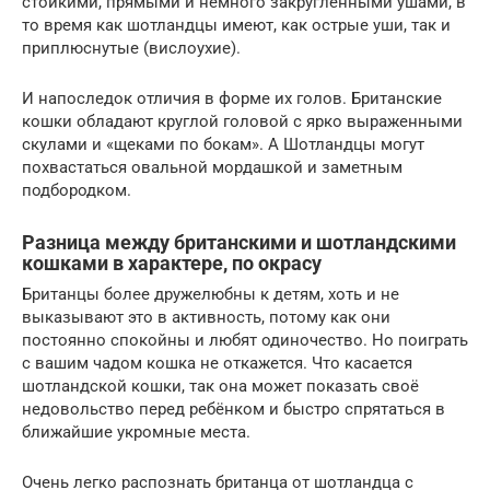
стойкими, прямыми и немного закруглёнными ушами, в
то время как шотландцы имеют, как острые уши, так и
приплюснутые (вислоухие).
И напоследок отличия в форме их голов. Британские
кошки обладают круглой головой с ярко выраженными
скулами и «щеками по бокам». А Шотландцы могут
похвастаться овальной мордашкой и заметным
подбородком.
Разница между британскими и шотландскими
кошками в характере, по окрасу
Британцы более дружелюбны к детям, хоть и не
выказывают это в активность, потому как они
постоянно спокойны и любят одиночество. Но поиграть
с вашим чадом кошка не откажется. Что касается
шотландской кошки, так она может показать своё
недовольство перед ребёнком и быстро спрятаться в
ближайшие укромные места.
Очень легко распознать британца от шотландца с