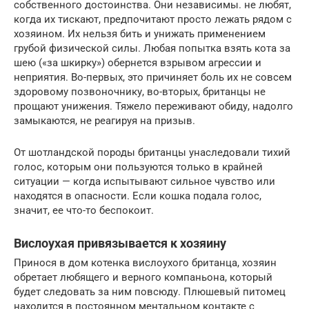
собственного достоинства. Они независимы. не любят,
когда их тискают, предпочитают просто лежать рядом с
хозяином. Их нельзя бить и унижать применением
грубой физической силы. Любая попытка взять кота за
шею («за шкирку») обернется взрывом агрессии и
неприятия. Во-первых, это причиняет боль их не совсем
здоровому позвоночнику, во-вторых, британцы не
прощают унижения. Тяжело переживают обиду, надолго
замыкаются, не реагируя на призыв.
От шотландской породы британцы унаследовали тихий
голос, которым они пользуются только в крайней
ситуации — когда испытывают сильное чувство или
находятся в опасности. Если кошка подала голос,
значит, ее что-то беспокоит.
Вислоухая привязывается к хозяину
Принося в дом котенка вислоухого британца, хозяин
обретает любящего и верного компаньона, который
будет следовать за ним повсюду. Плюшевый питомец
находится в постоянном ментальном контакте с