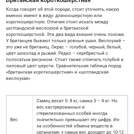
Британская короткошерстная
Когда говорят об этой породе, стоит уточнять, какую
именно имеют в виду: длинношерстную или
короткошерстную. Отличия стоит искать между
шотландской вислоухой и британской
короткошерстной. Эти два вида внешне очень похожи.
У британцев бывают только ровные ушки. Вислоухий –
это уже не британец. Окрас – голубой, черный, белый,
цвет шоколад и рыжий. Редко – серебристый с
полосатым рисунком. Стоит также отличать голубой и
лиловый цвет шерсти. Сравнительная таблица пород
«британская короткошерстная» и «шотландская
вислоухая»
Самец весит 5- 8 кг, самка 3 – 4 кг. Но
вес кастрированных и
стерилизованных особей иногда
Вес
значительно превышает эту цифру. Из-
за особенностей обмена веществ в
организме, у самца вес доходит до 10-12