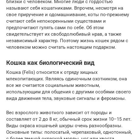
близки с человеком. Многие люди с гордостью
называют себя кошатниками. Впрочем, несмотря на
свое приручение и одомашнивание, коты по-прежнему
считают себя непокоренными существами и
предпочитают гулять сами по себе. Об этом
свидетельствует их свободолюбивый нрав, а также
независимый характер. Поэтому жизнь кошек рядом с
человеком можно считать настоящим подарком.
Кошка как биологический вид
Кошка (Felis) относится к отряду хищных
млекопитающих. Являясь одиночным охотником, она
все же считается социальным животным,
использующим для общения с другими особями своего
вида движения тела, звуковые сигналы и феромоны.
Вес взрослого животного зависит от породы и
составляет от 2 до 8 кг, обычный срок жизни 10–15 лет.
Виды окраса кошачьей шкуры очень разнообразны.
Основные типы: полосатый, черепаховый, однотонный,
с более темной окраской морды, ног или хвоста.