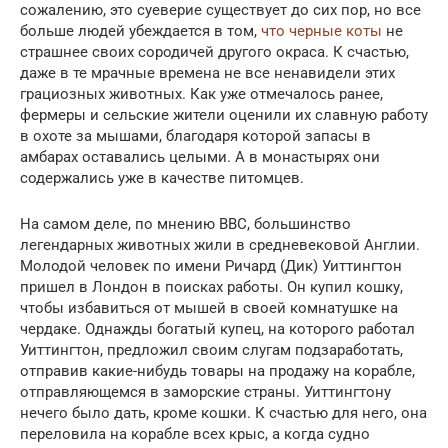
сожалению, это суеверие существует до сих пор, но все
больше людей убеждается в том,
что черные коты
не
страшнее своих сородичей другого окраса. К счастью,
даже в те мрачные времена не все ненавидели этих
грациозных животных. Как уже отмечалось ранее,
фермеры и сельские жители оценили их славную работу
в охоте за мышами, благодаря которой запасы в
амбарах оставались целыми. А в монастырях они
содержались уже в качестве питомцев.
На самом деле, по мнению BBC, большинство
легендарных животных жили в средневековой Англии.
Молодой человек по имени Ричард (Дик) Уиттингтон
пришел в Лондон в поисках работы. Он купил кошку,
чтобы избавиться от мышей в своей комнатушке на
чердаке. Однажды богатый купец, на которого работал
Уиттингтон, предложил своим слугам подзаработать,
отправив какие-нибудь товары на продажу на корабле,
отправляющемся в заморские страны. Уиттингтону
нечего было дать, кроме кошки. К счастью для него, она
переловила на корабле всех крыс, а когда судно