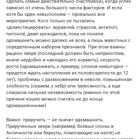
сделать семью действительно счастливой), когда успех
зависит от очень большого числа факторов. И если
хотя бы один невыполним — провально все
мероприятие. Кого только не пытались
«доместицировать»: журавлей, страусов, антилоп,
питонов, даже крокодилов, пока не поняли:
одомашнить можно далеко не всех, а лишь животных с
определенным набором признаков. При этом важны:
рацион зверя (последний должен быть неприхотлив,
иначе неудобно и накладно его кормить), скорость
роста (одомашнивать, к примеру, слонов невыгодно —
придется ждать наступления их половозрелости до 12
лет), проблемы с размножением в неволе, повышенная
злобность (скажем, у зебр) или тревожность, а еще
слишком сильная независимость (именно по этой
причине кошек можно считать не до конца
одомашненными)
Важно: приручить — не значит одомашнить.
Прирученные звери (например, боевые слоны в
Античности или беркуты, помогающие на охоте) не