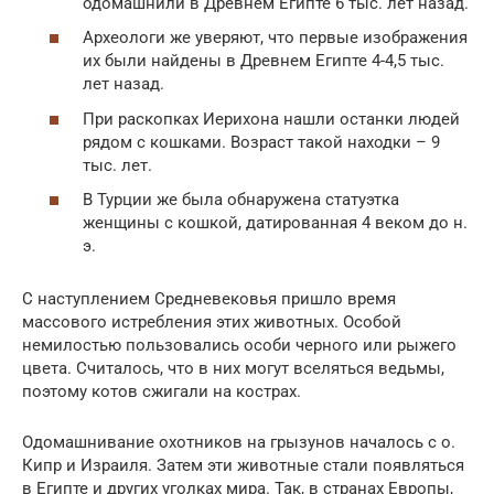
одомашнили в Древнем Египте 6 тыс. лет назад.
Археологи же уверяют, что первые изображения
их были найдены в Древнем Египте 4-4,5 тыс.
лет назад.
При раскопках Иерихона нашли останки людей
рядом с кошками. Возраст такой находки – 9
тыс. лет.
В Турции же была обнаружена статуэтка
женщины с кошкой, датированная 4 веком до н.
э.
С наступлением Средневековья пришло время
массового истребления этих животных. Особой
немилостью пользовались особи черного или рыжего
цвета. Считалось, что в них могут вселяться ведьмы,
поэтому котов сжигали на кострах.
Одомашнивание охотников на грызунов началось с о.
Кипр и Израиля. Затем эти животные стали появляться
в Египте и других уголках мира. Так, в странах Европы,