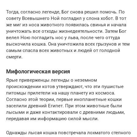
Тогда, согласно легенде, Бог снова решил помочь. По
совету Всевышнего Ной погладил у слона хобот. В тот
же миг из носа животного появилась свинья и начала
уничтожать все отходы жизнедеятельности. Затем Бог
велел Ною погладить нос у льва, после чего оттуда
выскочила кошка. Она уничтожила всех грызунов и тем
самым спасла всех животных и людей от голодной
смерти.
Мифологическая версия
Ярые приверженцы легенды о неземном
происхождении котов утверждают, что эти пушистые
питомцы прилетели на нашу планету из космоса.
Согласно этой теории, первые инопланетные кошки
заселили древний Египет. При этом животные были
лысыми и даже контактировали с древними людьми,
передавая им информацию силой мысли.
Однажды лысая кошка повстречала лохматого степного