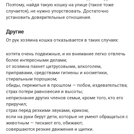
Поэтому, найдя такую кошку на улице (такое тоже
случается), не нужно упорствовать. Достаточно
установить доверительные отношения.
Другие
От рук хозяина кошка отказывается в таких случаях:
котята очень подвижные, и их внимание легко отвлечь
более интересными делами;
от хозяина пахнет цитрусовыми, алкоголем,
приправами, средствами гигиены и косметики,
стиральным порошком;
обиды, пережитые в прошлом — побои, издевательства;
страх потери равновесия и высоты;
непризнание других членов семьи, кроме того, кто его
приручил;
страх перед резкими звуками, криком;
если на руки берут дети, которые не умеют обращаться с
животным — тискают его, обижают;
совершаются резкие движения и щипки.