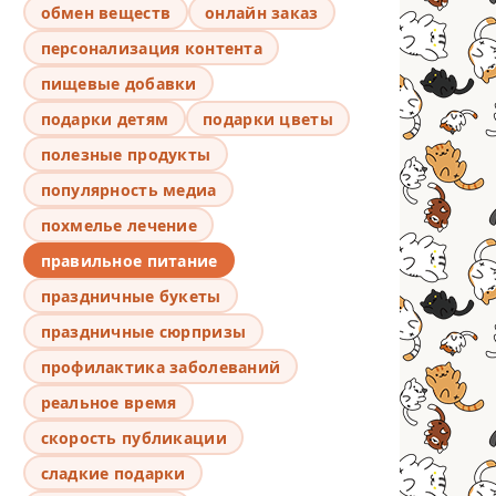
обмен веществ
онлайн заказ
персонализация контента
пищевые добавки
подарки детям
подарки цветы
полезные продукты
популярность медиа
похмелье лечение
правильное питание
праздничные букеты
праздничные сюрпризы
профилактика заболеваний
реальное время
скорость публикации
сладкие подарки