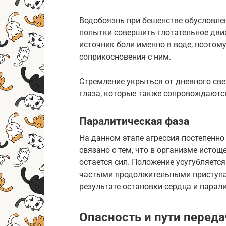
Водобоязнь при бешенстве обусловле
попытки совершить глотательное движ
источник боли именно в воде, поэтом
соприкосновения с ним.
Стремление укрыться от дневного св
глаза, которые также сопровождают
Паралитическая фаза
На данном этапе агрессия постепенно 
связано с тем, что в организме истощ
остается сил. Положение усугубляетс
частыми продолжительными приступам
результате остановки сердца и парал
Опасность и пути перед