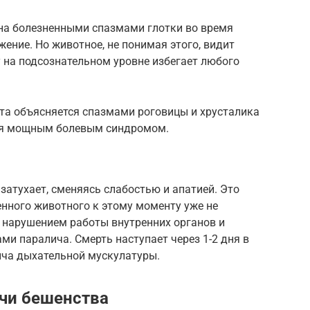
на болезненными спазмами глотки во время
ение. Но животное, не понимая этого, видит
у на подсознательном уровне избегает любого
ета объясняется спазмами роговицы и хрусталика
ся мощным болевым синдромом.
затухает, сменяясь слабостью и апатией. Это
енного животного к этому моменту уже не
я нарушением работы внутренних органов и
и паралича. Смерть наступает через 1-2 дня в
ича дыхательной мускулатуры.
ачи бешенства