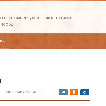
их питомцев: уход за животными,
 пород
ки
х
Автор:
Алексей Смирнов