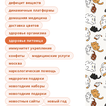
дефицит веществ
динамичные платформы
домашняя медицина
доставка цветов
здоровье организма
здоровье питомца
иммунитет укрепление
конфеты
медицинские услуги
москва
наркологическая помощь
недорогие подарки
новогодние наборы
новогодние подарки
новостные сайты
новый год