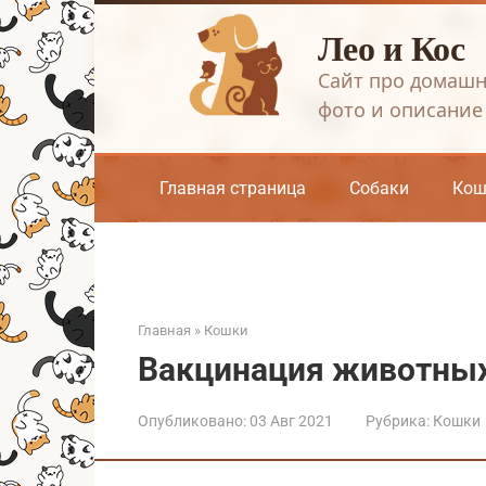
Перейти
Лео и Кос
к
контенту
Сайт про домашн
фото и описание
Главная страница
Собаки
Кош
Главная
»
Кошки
Вакцинация животны
Опубликовано:
03 Авг 2021
Рубрика:
Кошки