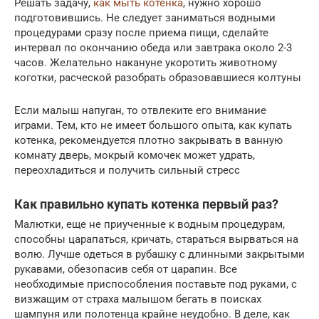
Решать задачу,
как мыть котенка
, нужно хорошо
подготовившись. Не следует заниматься водными
процедурами сразу после приема пищи, сделайте
интервал по окончанию обеда или завтрака около 2-3
часов. Желательно накануне укоротить животному
коготки, расческой разобрать образовавшиеся колтуны
Если малыш напуган, то отвлеките его внимание
играми. Тем, кто не имеет большого опыта, как купать
котенка, рекомендуется плотно закрывать в ванную
комнату дверь, мокрый комочек может удрать,
переохладиться и получить сильный стресс
Как правильно купать котенка первый раз?
Малютки, еще не приученные к водным процедурам,
способны царапаться, кричать, стараться вырваться на
волю. Лучше одеться в рубашку с длинными закрытыми
рукавами, обезопасив себя от царапин. Все
необходимые приспособления поставьте под руками, с
визжащим от страха малышом бегать в поисках
шампуня или полотенца крайне неудобно. В деле, как