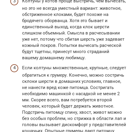
Колтуны у котов проще выстричь, чем вычесать,
но это не всегда уместный вариант: животное,
обстриженное клоками, будет похоже на
бродячего оборванца. Хотя это бывает и
единственный выход, когда клок шерсти
слишком объемный. Смысла в расчесывании
уже нет, потому что сбитая шерсть уже задевает
кожный покров. Попытки вычесать расческой
будут тщетны, принесут много страданий
вашему домашнему любимцу.
Если колтуны множественные, крупные, следует
обратиться к грумеру. Конечно, можно состричь
склоки шерсти в домашних условиях, главное,
не нанести вред коже питомца. Состригать
необходимо машинкой с насадкой не менее 2
мм. Скорее всего, вам потребуется второй
человек, который будет держать животное.
Подстричь питомцу спину, хвост, живот можно
без особых проблем, но стрижка в области лап и
головы вызывает дискомфорт у представителей
кошачьих. Опытные грумеры дают питомцу