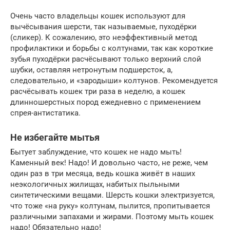
Очень часто владельцы кошек используют для
вычёсывания шерсти, так называемые, пуходёрки
(сликер). К сожалению, это неэффективный метод
профилактики и борьбы с колтунами, так как короткие
зубья пуходёрки расчёсывают только верхний слой
шубки, оставляя нетронутым подшерсток, а,
следовательно, и «зародыши» колтунов. Рекомендуется
расчёсывать кошек три раза в неделю, а кошек
длинношерстных пород ежедневно с применением
спрея-антистатика.
Не избегайте мытья
Бытует заблуждение, что кошек не надо мыть!
Каменный век! Надо! И довольно часто, не реже, чем
один раз в три месяца, ведь кошка живёт в наших
неэкологичных жилищах, набитых пыльными
синтетическими вещами. Шерсть кошки электризуется,
что тоже «на руку» колтунам, пылится, пропитывается
различными запахами и жирами. Поэтому мыть кошек
надо! Обязательно надо!