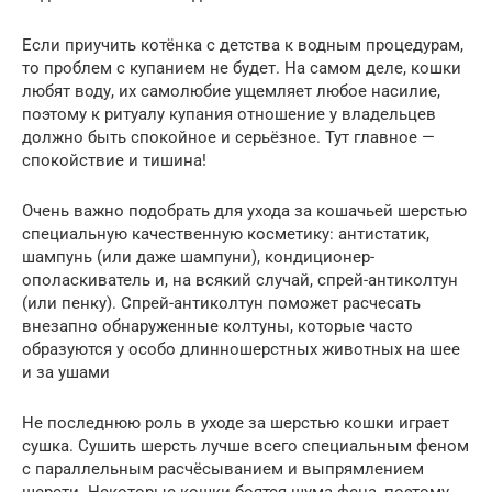
Если приучить котёнка с детства к водным процедурам,
то проблем с купанием не будет. На самом деле, кошки
любят воду, их самолюбие ущемляет любое насилие,
поэтому к ритуалу купания отношение у владельцев
должно быть спокойное и серьёзное. Тут главное —
спокойствие и тишина!
Очень важно подобрать для ухода за кошачьей шерстью
специальную качественную косметику: антистатик,
шампунь (или даже шампуни), кондиционер-
ополаскиватель и, на всякий случай, спрей-антиколтун
(или пенку). Спрей-антиколтун поможет расчесать
внезапно обнаруженные колтуны, которые часто
образуются у особо длинношерстных животных на шее
и за ушами
Не последнюю роль в уходе за шерстью кошки играет
сушка. Сушить шерсть лучше всего специальным феном
с параллельным расчёсыванием и выпрямлением
шерсти. Некоторые кошки боятся шума фена, поэтому