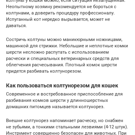
колтуны у кошки можно, если ситуация незапущенная.
Неопытному хозяину рекомендуется не бороться с
колтунами, а доверить процедуру профессионалу.
Испуганный кот нередко вырывается, может не
даваться.
Состричь колтуны можно маникюрными ножницами,
машинкой для стрижки. Небольшие и неплотные комки
шерсти несложно распутать с использованием
расчески и специальных ветеринарных средств для
облегчения расчесывания. Плотный комок шерсти
придется разбивать колтунорезом.
Как пользоваться колтунорезом для кошек
Современное и востребованное приспособление для
разбивания комков шерсти у длинношерстных
домашних питомцев называется колтунорез.
Внешне колтунорез напоминает расческу, но снабжен
не зубьями, а тонкими стальными лезвиями (4-12 штук).
Инструмент совершенно безопасен для животных. При