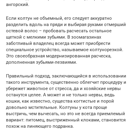
ангорский.
Если колтун не объемный, его следует аккуратно
разделить вдоль на пряди и выбирая руками отмерший
остевой волос – пробовать расчесать остальное
щеткой с мелкими зубьями. В зоомагазинах
заботливый владелец всегда может приобрести
специальное устройство, называемое колтунорезкой.
Это своеобразная модернизированная расческа,
дополненная зубьями-лезвиями.
Правильный подход, заключающийся в использовании
такого инструмента, существенно облегчит процедуру и
убережет животное от стресса, да и хозяйские нервы
останутся целее. А может и не только нервы, ведь
кошки, как известно, существа когтистые и порой
довольно мстительные. Колтуны у кота проще
выстричь, чем вычесать, но это не всегда приемлемый
вариант: питомец, выстриженный клоками, становится
похож на линяющего подранка.