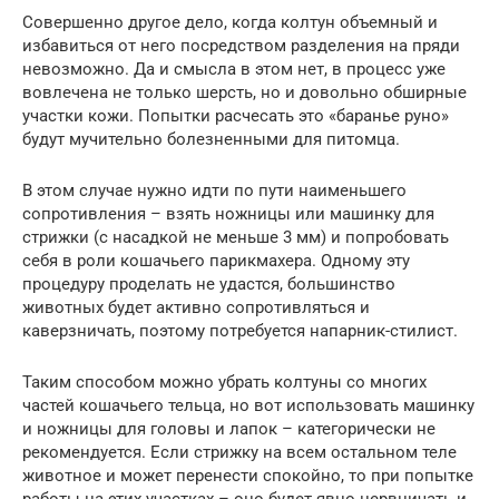
Совершенно другое дело, когда колтун объемный и
избавиться от него посредством разделения на пряди
невозможно. Да и смысла в этом нет, в процесс уже
вовлечена не только шерсть, но и довольно обширные
участки кожи. Попытки расчесать это «баранье руно»
будут мучительно болезненными для питомца.
В этом случае нужно идти по пути наименьшего
сопротивления – взять ножницы или машинку для
стрижки (с насадкой не меньше 3 мм) и попробовать
себя в роли кошачьего парикмахера. Одному эту
процедуру проделать не удастся, большинство
животных будет активно сопротивляться и
каверзничать, поэтому потребуется напарник-стилист.
Таким способом можно убрать колтуны со многих
частей кошачьего тельца, но вот использовать машинку
и ножницы для головы и лапок – категорически не
рекомендуется. Если стрижку на всем остальном теле
животное и может перенести спокойно, то при попытке
работы на этих участках – оно будет явно нервничать и