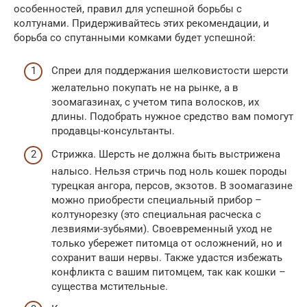
особенностей, правил для успешной борьбы с
колтунами. Придерживайтесь этих рекомендации, и
борьба со спутанными комками будет успешной:
Спреи для поддержания шелковистости шерсти
желательно покупать не на рынке, а в
зоомагазинах, с учетом типа волосков, их
длины. Подобрать нужное средство вам помогут
продавцы-консультанты.
Стрижка. Шерсть не должна быть выстрижена
налысо. Нельзя стричь под ноль кошек породы
турецкая ангора, персов, экзотов. В зоомагазине
можно приобрести специальный прибор –
колтунорезку (это специальная расческа с
лезвиями-зубьями). Своевременный уход не
только убережет питомца от осложнений, но и
сохранит ваши нервы. Также удастся избежать
конфликта с вашим питомцем, так как кошки –
существа мстительные.