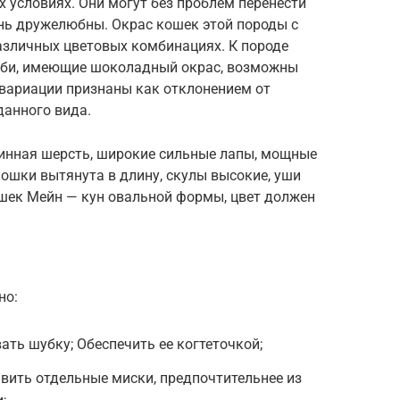
 условиях. Они могут без проблем перенести
ень дружелюбны. Окрас кошек этой породы с
азличных цветовых комбинациях. К породе
соби, имеющие шоколадный окрас, возможны
 вариации признаны как отклонением от
данного вида.
линная шерсть, широкие сильные лапы, мощные
кошки вытянута в длину, скулы высокие, уши
ошек Мейн — кун овальной формы, цвет должен
но:
ать шубку; Обеспечить ее когтеточкой;
вить отдельные миски, предпочтительнее из