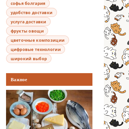
софья болгария
удобство доставки
услуга доставки
фрукты овощи
цветочные композиции
цифровые технологии
широкий выбор
Важное