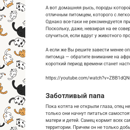
А вот домашняя рысь, породы которо
отличным питомцем, которого с легк
Однако все-таки не рекомендуется пр
Поскольку, даже, невзирая на ее сов
случиться, если вдруг у животного п
А если же Вы решите завести менее о
питомца — обратите внимание на афри
короткий период времени станет нас
https://youtube.com/watch?v=ZBB1dQ
Заботливый папа
Пока котята не открыли глаза, отец н
только они начнут питаться самостоят
матери и детей. Самец кормит всех са
территории. Причем он не только доб