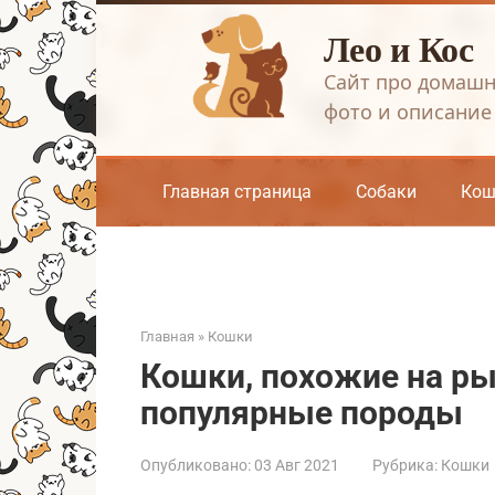
Перейти
Лео и Кос
к
контенту
Сайт про домашн
фото и описание
Главная страница
Собаки
Кош
Главная
»
Кошки
Кошки, похожие на ры
популярные породы
Опубликовано:
03 Авг 2021
Рубрика:
Кошки