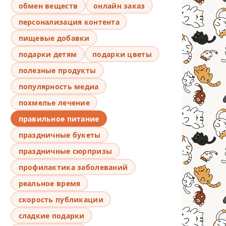
обмен веществ
онлайн заказ
персонализация контента
пищевые добавки
подарки детям
подарки цветы
полезные продукты
популярность медиа
похмелье лечение
правильное питание
праздничные букеты
праздничные сюрпризы
профилактика заболеваний
реальное время
скорость публикации
сладкие подарки