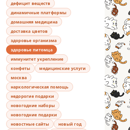
дефицит веществ
динамичные платформы
домашняя медицина
доставка цветов
здоровье организма
здоровье питомца
иммунитет укрепление
конфеты
медицинские услуги
москва
наркологическая помощь
недорогие подарки
новогодние наборы
новогодние подарки
новостные сайты
новый год