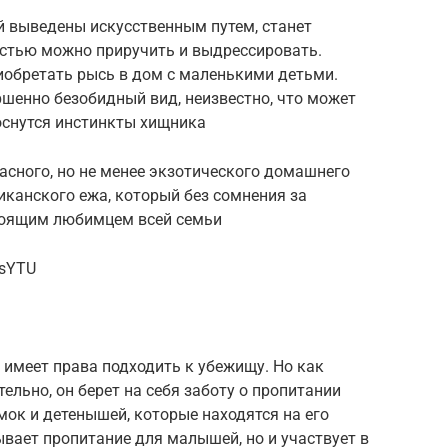
й выведены искусственным путем, станет
остью можно приручить и выдрессировать.
иобретать рысь в дом с маленькими детьми.
ершенно безобидный вид, неизвестно, что может
роснутся инстинкты хищника
пасного, но не менее экзотического домашнего
канского ежа, который без сомнения за
тоящим любимцем всей семьи
NsYTU
е имеет права подходить к убежищу. Но как
ельно, он берет на себя заботу о пропитании
мок и детенышей, которые находятся на его
ывает пропитание для малышей, но и участвует в