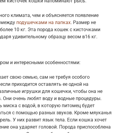
ем кисточек кошки напоминают рысь.
ного климата, чем и объясняется появление
и между
подушечками на лапках
. Размер не
более 10 кг. Эта порода кошек с кисточками
одаря удивительному образцу весом в16 кг.
ером и интересными особенностями:
ает свою семью, сам не требуя особого
если приходится оставлять ее одной на
азличные игрушки для кошечки, чтобы она не
в. Они очень любят воду и водные процедуры.
 миска с водой, в которую питомец будет
аться с помощью разных звуков. Кроме мяуканья
рель. У них развит язык тела. Если кошка хочет
ние она ударяет головой. Порода приспособлена