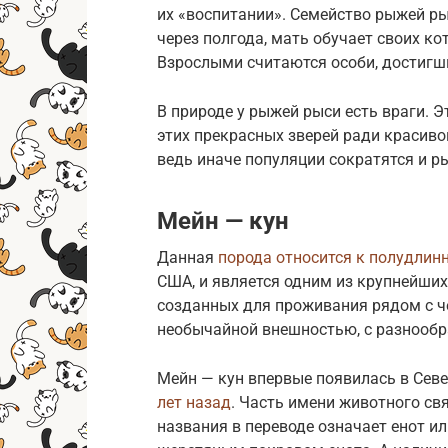
их «воспитании». Семейство рыжей ры
через полгода, мать обучает своих ко
Взрослыми считаются особи, достигши
В природе у рыжей рыси есть враги. 
этих прекрасных зверей ради красивог
ведь иначе популяции сократятся и р
Мейн — кун
Данная
порода относится к полудлин
США, и является одним из крупнейших
созданных для проживания рядом с че
необычайной внешностью, с разнооб
Мейн — кун впервые появилась в Севе
лет назад
. Часть имени животного св
названия в переводе означает енот и