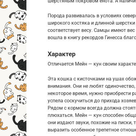
шерстяным покровом енота. А наличи
Порода развивалась в условиях север
широкого костяка и длинной шерстк
соответствует весу. Самцы имеют вес 
вошла в книгу рекордов Гинесса благ
Характер
Отличается Мейн — кун своим характ
Эта кошка с кисточками на ушах обож
внимания. Они не любят одиночество, 
некоторое время, нужно приобрести р
успела соскучиться до прихода хозяе
Рядом с кормом всегда должна стоять
плюхаться. Мейн — кун способен общ
они издают звуки, похожие на писки, т
выразить особенное трепетное отноше