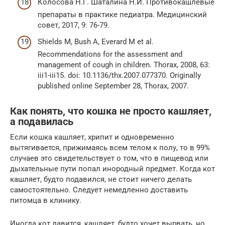
Колосова Н.Г. Шаталина Н.И. Противокашлевые
препараты в практике педиатра. Медицинский
совет, 2017, 9: 76-79.
Shields M, Bush A, Everard M et al.
Recommendations for the assessment and
management of cough in children. Thorax, 2008, 63:
iii1-iii15. doi: 10.1136/thx.2007.077370. Originally
published online September 28, Thorax, 2007.
Как понять, что кошка не просто кашляет,
а подавилась
Если кошка кашляет, хрипит и одновременно
вытягивается, прижимаясь всем телом к полу, то в 99%
случаев это свидетельствует о том, что в пищевод или
дыхательные пути попал инородный предмет. Когда кот
кашляет, будто подавился, не стоит ничего делать
самостоятельно. Следует немедленно доставить
питомца в клинику.
Иногда кот давится, кашляет, будто хочет вырвать, но