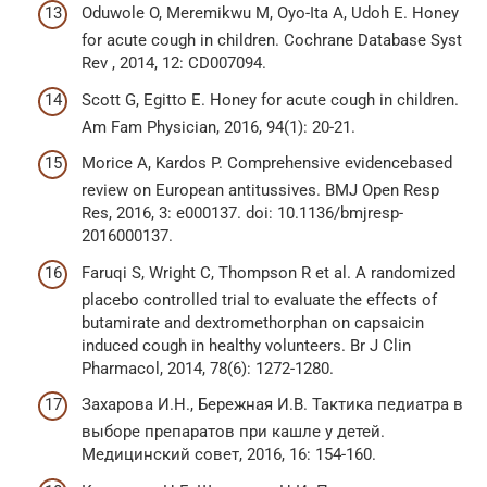
Oduwole O, Meremikwu M, Oyo-Ita A, Udoh E. Honey
for acute cough in children. Cochrane Database Syst
Rev , 2014, 12: CD007094.
Scott G, Egitto E. Honey for acute cough in children.
Am Fam Physician, 2016, 94(1): 20-21.
Morice A, Kardos P. Comprehensive evidencebased
review on European antitussives. BMJ Open Resp
Res, 2016, 3: e000137. doi: 10.1136/bmjresp-
2016000137.
Faruqi S, Wright C, Thompson R et al. A randomized
placebo controlled trial to evaluate the effects of
butamirate and dextromethorphan on capsaicin
induced cough in healthy volunteers. Br J Clin
Pharmacol, 2014, 78(6): 1272-1280.
Захарова И.Н., Бережная И.В. Тактика педиатра в
выборе препаратов при кашле у детей.
Медицинский совет, 2016, 16: 154-160.