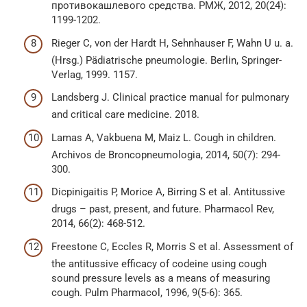
противокашлевого средства. РМЖ, 2012, 20(24):
1199-1202.
Rieger C, von der Hardt H, Sehnhauser F, Wahn U u. a.
(Hrsg.) Pädiatrische pneumologie. Berlin, Springer-
Verlag, 1999. 1157.
Landsberg J. Clinical practice manual for pulmonary
and critical care medicine. 2018.
Lamas A, Vakbuena M, Maiz L. Cough in children.
Archivos de Broncopneumologia, 2014, 50(7): 294-
300.
Dicpinigaitis P, Morice A, Birring S et al. Antitussive
drugs – past, present, and future. Pharmacol Rev,
2014, 66(2): 468-512.
Freestone C, Eccles R, Morris S et al. Assessment of
the antitussive efficacy of codeine using cough
sound pressure levels as a means of measuring
cough. Pulm Pharmacol, 1996, 9(5-6): 365.