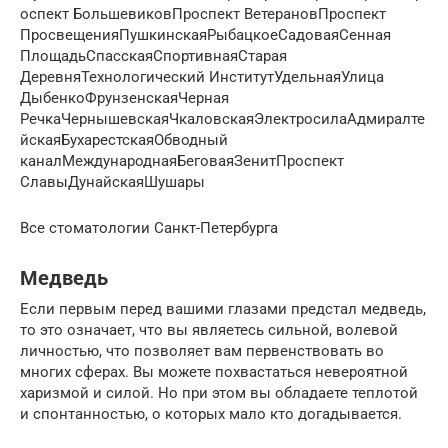
оспект БольшевиковПроспект ВетерановПроспект
ПросвещенияПушкинскаяРыбацкоеСадоваяСенная
ПлощадьСпасскаяСпортивнаяСтарая
ДеревняТехнологический ИнститутУдельнаяУлица
ДыбенкоФрунзенскаяЧерная
РечкаЧернышевскаяЧкаловскаяЭлектросилаАдмиралте
йскаяБухарестскаяОбводный
каналМеждународнаяБеговаяЗенитПроспект
СлавыДунайскаяШушары
Все стоматологии Санкт-Петербурга
Медведь
Если первым перед вашими глазами предстал медведь,
то это означает, что вы являетесь сильной, волевой
личностью, что позволяет вам первенствовать во
многих сферах. Вы можете похвастаться невероятной
харизмой и силой. Но при этом вы обладаете теплотой
и спонтанностью, о которых мало кто догадывается.