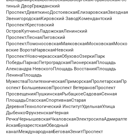
тиный ДворГражданский
ПроспектДевяткиноДостоевскаяЕлизаровскаяЗвездная
ЗвенигородскаяКировский ЗаводКомендантский
ПроспектКрестовский
ОстровКупчиноЛадожскаяЛенинский
ПроспектЛеснаяЛиговский
ПроспектЛомоносовскаяМаяковскаяМосковскаяМоско
вские ВоротаНарвскаяНевский
ПроспектНовочеркасскаяОбуховоОзеркиПарк
ПобедыПарнасПетроградскаяПионерскаяПлощадь
Александра НевскогоПлощадь ВосстанияПлощадь
ЛенинаПлощадь
МужестваПолитехническаяПриморскаяПролетарскаяПр
оспект БольшевиковПроспект ВетерановПроспект
ПросвещенияПушкинскаяРыбацкоеСадоваяСенная
ПлощадьСпасскаяСпортивнаяСтарая
ДеревняТехнологический ИнститутУдельнаяУлица
ДыбенкоФрунзенскаяЧерная
РечкаЧернышевскаяЧкаловскаяЭлектросилаАдмиралте
йскаяБухарестскаяОбводный
каналМеждународнаяБеговаяЗенитПроспект