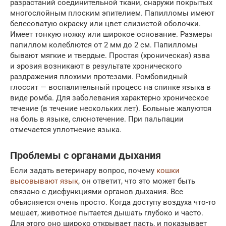
разрастаний соединительной ткани, снаружи покрытых
многослойным плоским эпителием. Папилломы имеют
белесоватую окраску или цвет слизистой оболочки.
Имеет тонкую ножку или широкое основание. Размеры
папиллом колеблются от 2 мм до 2 см. Папилломы
бывают мягкие и твердые. Простая (хроническая) язва
и эрозия возникают в результате хронического
раздражения плохими протезами. Ромбовидный
глоссит — воспалительный процесс на спинке языка в
виде ромба. Для заболевания характерно хроническое
течение (в течение нескольких лет). Больные жалуются
на боль в языке, слюнотечение. При пальпации
отмечается уплотнение языка.
Проблемы с органами дыхания
Если задать ветеринару вопрос, почему
кошки
высовывают язык
, он ответит, что это может быть
связано с дисфункциями органов дыхания. Все
объясняется очень просто. Когда доступу воздуха что-то
мешает, животное пытается дышать глубоко и часто.
Для этого оно широко открывает пасть, и показывает