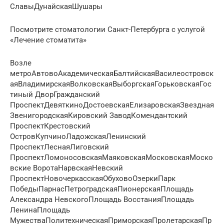
СлавыДунайскаяШушары
Посмотрите стоматологии Санкт-Петербурга с услугой
«Лечение стоматита»
Возле
метроАвтовоАкадемическаяБалтийскаяВасилеостровск
аяВладимирскаяВолковскаяВыборгскаяГорьковскаяГос
тиный ДворГражданский
ПроспектДевяткиноДостоевскаяЕлизаровскаяЗвездная
ЗвенигородскаяКировский ЗаводКомендантский
ПроспектКрестовский
ОстровКупчиноЛадожскаяЛенинский
ПроспектЛеснаяЛиговский
ПроспектЛомоносовскаяМаяковскаяМосковскаяМоско
вские ВоротаНарвскаяНевский
ПроспектНовочеркасскаяОбуховоОзеркиПарк
ПобедыПарнасПетроградскаяПионерскаяПлощадь
Александра НевскогоПлощадь ВосстанияПлощадь
ЛенинаПлощадь
МужестваПолитехническаяПриморскаяПролетарскаяПр