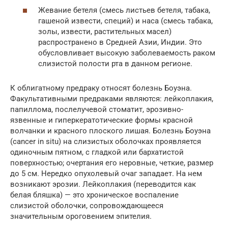
Жевание бетеля (смесь листьев бетеля, табака,
гашеной извести, специй) и наса (смесь табака,
золы, извести, растительных масел)
распространено в Средней Азии, Индии. Это
обусловливает высокую заболеваемость раком
слизистой полости рта в данном регионе.
К облигатному предраку относят болезнь Боуэна.
Факультативными предраками являются: лейкоплакия,
папиллома, послелучевой стоматит, эрозивно-
язвенные и гиперкератотические формы красной
волчанки и красного плоского лишая. Болезнь Боуэна
(cancer in situ) на слизистых оболочках проявляется
одиночным пятном, с гладкой или бархатистой
поверхностью; очертания его неровные, четкие, размер
до 5 см. Нередко опухолевый очаг западает. На нем
возникают эрозии. Лейкоплакия (переводится как
белая бляшка) — это хроническое воспаление
слизистой оболочки, сопровождающееся
значительным ороговением эпителия.