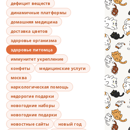
дефицит веществ
динамичные платформы
домашняя медицина
доставка цветов
здоровье организма
здоровье питомца
иммунитет укрепление
конфеты
медицинские услуги
москва
наркологическая помощь
недорогие подарки
новогодние наборы
новогодние подарки
новостные сайты
новый год