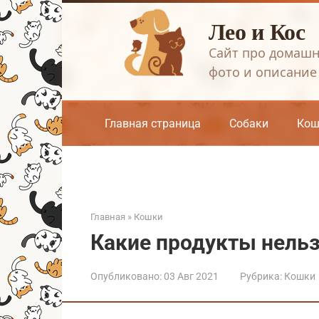
Перейти
Лео и Кос
к
контенту
Сайт про домашн
фото и описание
Главная страница
Собаки
Кош
Главная
»
Кошки
Какие продукты нельз
Опубликовано:
03 Авг 2021
Рубрика:
Кошки