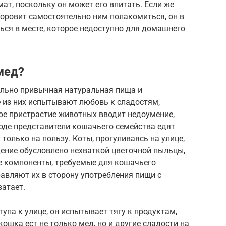
ат, поскольку он может его впитать. Если же
оровит самостоятельно ним полакомиться, он в
ься в месте, которое недоступно для домашнего
мед?
льно привычная натуральная пища и
из них испытывают любовь к сладостям,
ое пристрастие животных вводит недоумение,
роде представители кошачьего семейства едят
только на пользу. Коты, прогуливаясь на улице,
дение обусловлено нехваткой цветочной пыльцы,
ые компоненты, требуемые для кошачьего
авляют их в сторону употребления пищи с
ватает.
тупа к улице, он испытывает тягу к продуктам,
ошка ест не только мед, но и другие сладости на