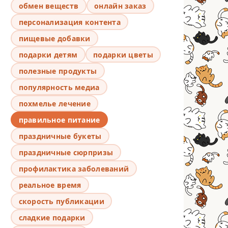
обмен веществ
онлайн заказ
персонализация контента
пищевые добавки
подарки детям
подарки цветы
полезные продукты
популярность медиа
похмелье лечение
правильное питание
праздничные букеты
праздничные сюрпризы
профилактика заболеваний
реальное время
скорость публикации
сладкие подарки