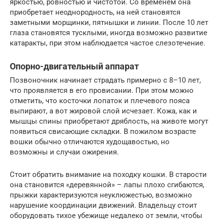
яркостью, ровностью и чистотой. Со временем она
приобретает неоднородность, на ней становятся
заметными морщинки, пятнышки и линии. После 10 лет
глаза становятся тусклыми, иногда возможно развитие
катаракты, при этом наблюдается частое слезотечение.
Опорно-двигательный аппарат
Позвоночник начинает страдать примерно с 8–10 лет,
что проявляется в его провисании. При этом можно
отметить, что косточки лопаток и плечевого пояса
выпирают, а вот жировой слой исчезает. Кожа, как и
мышцы спины приобретают дряблость, на животе могут
появиться свисающие складки. В пожилом возрасте
вошки обычно отличаются худощавостью, но
возможны и случаи ожирения.
Стоит обратить внимание на походку кошки. В старости
она становится «деревянной» – лапы плохо сгибаются,
прыжки характеризуются неуклюжестью, возможно
нарушение координации движений. Владельцу стоит
оборудовать тихое убежище недалеко от земли, чтобы