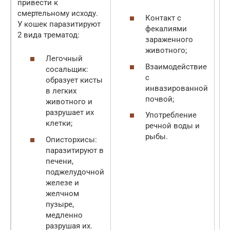
привести к
смертельному исходу.
Контакт с
У кошек паразитируют
фекалиями
2 вида трематод:
зараженного
животного;
С
Легочный
бо
Взаимодействие
сосальщик:
же
с
образует кисты
за
инвазированной
в легких
др
почвой;
животного и
ге
разрушает их
Употребление
клетки;
речной воды и
рыбы.
Описторхисы:
паразитируют в
печени,
поджелудочной
железе и
желчном
пузыре,
медленно
разрушая их.