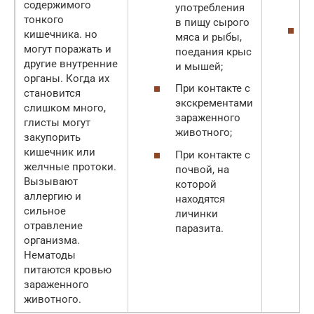
содержимого
употребления
тонкого
в пищу сырого
кишечника. но
мяса и рыбы,
могут поражать и
поедания крыс
другие внутренние
и мышей;
органы. Когда их
При контакте с
становится
экскрементами
слишком много,
зараженного
глисты могут
животного;
закупорить
кишечник или
При контакте с
желчные протоки.
почвой, на
Вызывают
которой
аллергию и
находятся
сильное
личинки
отравление
паразита.
организма.
Нематоды
питаются кровью
зараженного
животного.