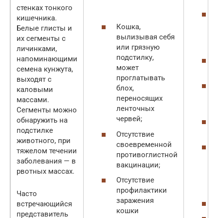
стенках тонкого
кишечника.
Кошка,
Белые глисты и
вылизывая себя
их сегменты с
или грязную
личинками,
подстилку,
напоминающими
может
семена кунжута,
проглатывать
выходят с
блох,
каловыми
переносящих
массами.
ленточных
Сегменты можно
червей;
обнаружить на
подстилке
Отсутствие
животного, при
своевременной
тяжелом течении
противоглистной
заболевания — в
вакцинации;
рвотных массах.
Отсутствие
профилактики
Часто
заражения
встречающийся
кошки
представитель