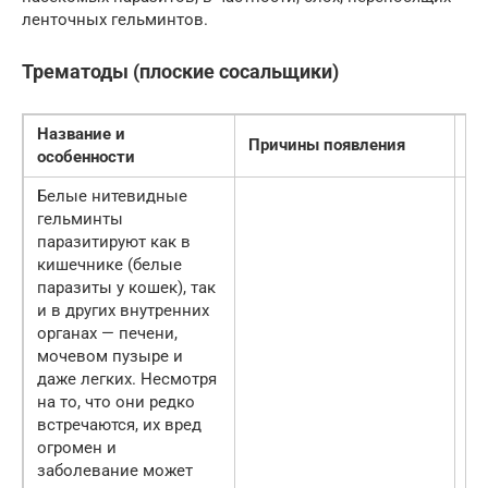
ленточных гельминтов.
Трематоды (плоские сосальщики)
Название и
Причины появления
С
особенности
Белые нитевидные
гельминты
паразитируют как в
кишечнике (белые
паразиты у кошек), так
и в других внутренних
органах — печени,
мочевом пузыре и
даже легких. Несмотря
на то, что они редко
встречаются, их вред
огромен и
заболевание может