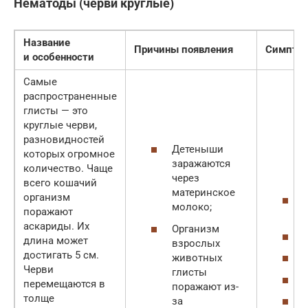
Нематоды (черви круглые)
Название
Причины появления
Симпто
и особенности
Самые
распространенные
глисты — это
круглые черви,
разновидностей
Детеныши
которых огромное
заражаются
количество. Чаще
через
всего кошачий
материнское
организм
молоко;
поражают
аскариды. Их
Организм
длина может
взрослых
достигать 5 см.
животных
Черви
глисты
перемещаются в
поражают из-
толще
за