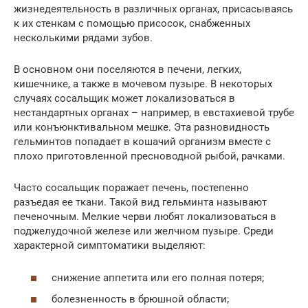
жизнедеятельность в различных органах, присасываясь
к их стенкам с помощью присосок, снабженных
несколькими рядами зубов.
В основном они поселяются в печени, легких,
кишечнике, а также в мочевом пузыре. В некоторых
случаях сосальщик может локализоваться в
нестандартных органах – например, в евстахиевой трубе
или конъюнктивальном мешке. Эта разновидность
гельминтов попадает в кошачий организм вместе с
плохо приготовленной пресноводной рыбой, рачками.
Часто сосальщик поражает печень, постепенно
разъедая ее ткани. Такой вид гельминта называют
печеночным. Мелкие черви любят локализоваться в
поджелудочной железе или желчном пузыре. Среди
характерной симптоматики выделяют:
снижение аппетита или его полная потеря;
болезненность в брюшной области;