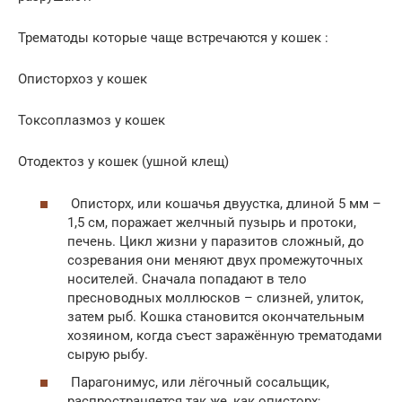
Трематоды которые чаще встречаются у кошек :
Описторхоз у кошек
Токсоплазмоз у кошек
Отодектоз у кошек (ушной клещ)
Описторх, или кошачья двуустка, длиной 5 мм –
1,5 см, поражает желчный пузырь и протоки,
печень. Цикл жизни у паразитов сложный, до
созревания они меняют двух промежуточных
носителей. Сначала попадают в тело
пресноводных моллюсков – слизней, улиток,
затем рыб. Кошка становится окончательным
хозяином, когда съест заражённую трематодами
сырую рыбу.
Парагонимус, или лёгочный сосальщик,
распространяется так же, как описторх;