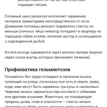
поражает лёгкие.
Сложный цикл развития исключает заражение
человека трематодами непосредственно от кота.
Домашние питомцы рискуют подхватить глисты не
меньше уличных: яйца нематод попадают в квартиру на
подошвах обуви хозяев, личинки цестод и сосальщиков
с недоваренной рыбой.
Котята иногда заражаются через молоко матери (вернее
через соски внутрь которых проникают личинки).
Профилактика гельминтозов
Гельминты без труда попадают в организм кошки,
гуляющей на улице, поскольку они есть в земле, траве,
воде, ими могут быть заражены грызуны и насекомые.
Червями можно заразиться при контакте с собаками
или другими кошками. Животные, не покидающие
пределы дома, тоже в опасности – глисты можно
принести на обуви, руках, личинки часто содержатся в