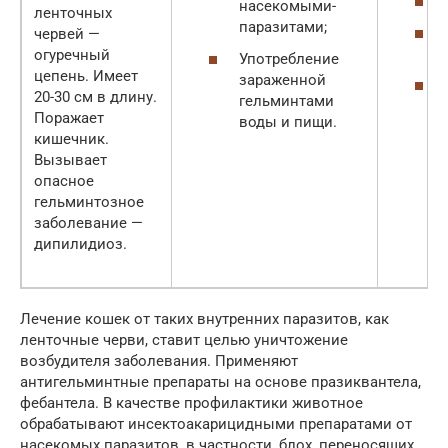
насекомыми-
ленточных
паразитами;
червей —
огуречный
Употребление
цепень. Имеет
зараженной
20-30 см в длину.
гельминтами
Поражает
воды и пищи.
кишечник.
Вызывает
опасное
гельминтозное
заболевание —
дипилидиоз.
Лечение кошек от таких внутренних паразитов, как
ленточные черви, ставит целью уничтожение
возбудителя заболевания. Применяют
антигельминтные препараты на основе празиквантела,
фебантела. В качестве профилактики животное
обрабатывают инсектоакарицидными препаратами от
насекомых паразитов, в частности, блох, переносящих