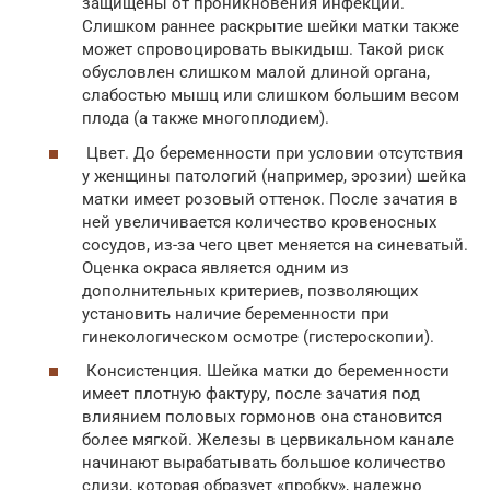
защищены от проникновения инфекций.
Слишком раннее раскрытие шейки матки также
может спровоцировать выкидыш. Такой риск
обусловлен слишком малой длиной органа,
слабостью мышц или слишком большим весом
плода (а также многоплодием).
Цвет. До беременности при условии отсутствия
у женщины патологий (например, эрозии) шейка
матки имеет розовый оттенок. После зачатия в
ней увеличивается количество кровеносных
сосудов, из-за чего цвет меняется на синеватый.
Оценка окраса является одним из
дополнительных критериев, позволяющих
установить наличие беременности при
гинекологическом осмотре (гистероскопии).
Консистенция. Шейка матки до беременности
имеет плотную фактуру, после зачатия под
влиянием половых гормонов она становится
более мягкой. Железы в цервикальном канале
начинают вырабатывать большое количество
слизи, которая образует «пробку», надежно