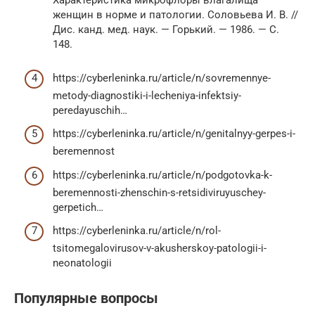
женщин в норме и патологии. Соловьева И. В. //
Дис. канд. мед. наук. — Горький. — 1986. — С.
148.
https://cyberleninka.ru/article/n/sovremennye-
metody-diagnostiki-i-lecheniya-infektsiy-
peredayuschih…
https://cyberleninka.ru/article/n/genitalnyy-gerpes-i-
beremennost
https://cyberleninka.ru/article/n/podgotovka-k-
beremennosti-zhenschin-s-retsidiviruyuschey-
gerpetich…
https://cyberleninka.ru/article/n/rol-
tsitomegalovirusov-v-akusherskoy-patologii-i-
neonatologii
Популярные вопросы