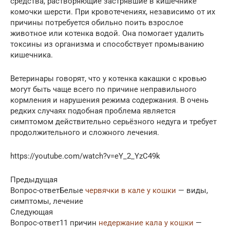
средства, растворяющие застрявшие в кишечнике
комочки шерсти. При кровотечениях, независимо от их
причины потребуется обильно поить взрослое
животное или котенка водой. Она помогает удалить
токсины из организма и способствует промыванию
кишечника.
Ветеринары говорят, что у котенка какашки с кровью
могут быть чаще всего по причине неправильного
кормления и нарушения режима содержания. В очень
редких случаях подобная проблема является
симптомом действительно серьёзного недуга и требует
продолжительного и сложного лечения.
https://youtube.com/watch?v=eY_2_YzC49k
Предыдущая
Вопрос-ответБелые
червячки в кале у кошки
— виды,
симптомы, лечение
Следующая
Вопрос-ответ11 причин
недержание кала у кошки
—