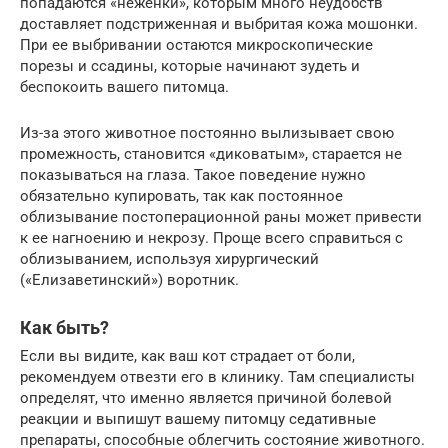
попадаются «неженки», которым много неудобств
доставляет подстриженная и выбритая кожа мошонки.
При ее выбривании остаются микроскопические
порезы и ссадины, которые начинают зудеть и
беспокоить вашего питомца.
Из-за этого животное постоянно вылизывает свою
промежность, становится «диковатым», старается не
показываться на глаза. Такое поведение нужно
обязательно купировать, так как постоянное
облизывание постоперационной раны может привести
к ее нагноению и некрозу. Проще всего справиться с
облизыванием, используя хирургический
(«Елизаветинский») воротник.
Как быть?
Если вы видите, как ваш кот страдает от боли,
рекомендуем отвезти его в клинику. Там специалисты
определят, что именно является причиной болевой
реакции и выпишут вашему питомцу седативные
препараты, способные облегчить состояние животного.