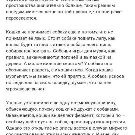
пространства значительно больше, таким разным
соседям живется легче по той причине, что они реже
пересекаются.
Кошка не принимает собаку еще и потому, что не
понимает ее язык. Стоит собаке поднять лапу, как
кошка будет готова к атаке, а собака всего лишь
собирается поиграть. Собачьи игры для мурки, как
правило, заканчиваются погоней и вылазкой на
дерево. А милое виляние хвостом? У собаки оно
обозначает радость, а у кошки гнев. Когда кошка
мурлычет, мы знаем, что ей приятно. А собака, искоса
поглядывая на свою соседку, думает, что на нее
угрожающе рычат.
Ученые установили еще одну возможную причину,
объясняющую, почему кошки не дружат с собаками.
Оказывается, кошки выделяют фермент, который по —
особому действует на собак, провоцируя их к агрессии.
Однако это открытие не вписывается в случаи мирного
сосуществования этих милых животных. Иначе, как