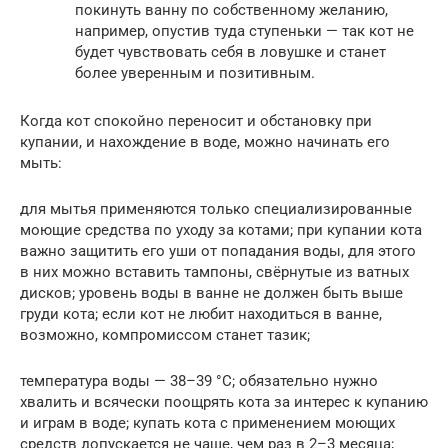
покинуть ванну по собственному желанию,
например, опустив туда ступеньки — так кот не
будет чувствовать себя в ловушке и станет
более уверенным и позитивным.
Когда кот спокойно переносит и обстановку при
купании, и нахождение в воде, можно начинать его
мыть:
для мытья применяются только специализированные
моющие средства по уходу за котами; при купании кота
важно защитить его уши от попадания воды, для этого
в них можно вставить тампоны, свёрнутые из ватных
дисков; уровень воды в ванне не должен быть выше
груди кота; если кот не любит находиться в ванне,
возможно, компромиссом станет тазик;
температура воды — 38–39 °С; обязательно нужно
хвалить и всячески поощрять кота за интерес к купанию
и играм в воде; купать кота с применением моющих
средств допускается не чаще, чем раз в 2–3 месяца;