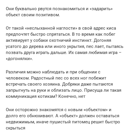
Они буквально рвутся познакомиться и «задарить»
объект своим позитивом.
От такой «неслыханной наглости» в свой адрес киса
предпочтет быстро спрятаться. В то время как побег
активирует у собаки охотничий инстинкт. Догоняя
усатого до дерева или иного укрытия, пес лает, пытаясь
позвать друга играть дальше. Их самая любимая игра –
«догонялки».
Различия можно наблюдать и при общении с
человеком. Радостный пес со всех ног побежит
встречать своего хозяина. Добряки даже пытаются
запрыгнуть на руки и облизать лицо. Присуща ли такая
коммуникация котикам? Конечно, нет
Они осторожно знакомятся с новым «объектом» и
долго его обнюхивают. А «объект» должен оставаться
недвижимым, иначе пушистый питомец решит быстро
скрыться