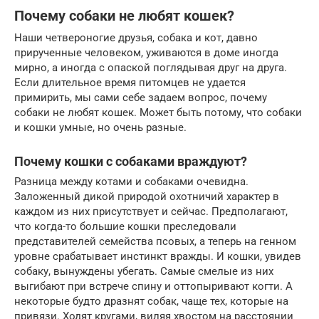
Почему собаки не любят кошек?
Наши четвероногие друзья, собака и кот, давно
прирученные человеком, уживаются в доме иногда
мирно, а иногда с опаской поглядывая друг на друга.
Если длительное время питомцев не удается
примирить, мы сами себе задаем вопрос, почему
собаки не любят кошек. Может быть потому, что собаки
и кошки умные, но очень разные.
Почему кошки с собаками враждуют?
Разница между котами и собаками очевидна.
Заложенный дикой природой охотничий характер в
каждом из них присутствует и сейчас. Предполагают,
что когда-то большие кошки преследовали
представителей семейства псовых, а теперь на генном
уровне срабатывает инстинкт вражды. И кошки, увидев
собаку, вынуждены убегать. Самые смелые из них
выгибают при встрече спину и оттопыривают когти. А
некоторые будто дразнят собак, чаще тех, которые на
привязи. Ходят кругами, виляя хвостом на расстоянии