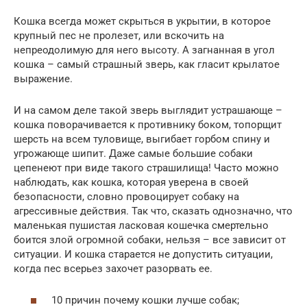
Кошка всегда может скрыться в укрытии, в которое
крупный пес не пролезет, или вскочить на
непреодолимую для него высоту. А загнанная в угол
кошка – самый страшный зверь, как гласит крылатое
выражение.
И на самом деле такой зверь выглядит устрашающе –
кошка поворачивается к противнику боком, топорщит
шерсть на всем туловище, выгибает горбом спину и
угрожающе шипит. Даже самые большие собаки
цепенеют при виде такого страшилища! Часто можно
наблюдать, как кошка, которая уверена в своей
безопасности, словно провоцирует собаку на
агрессивные действия. Так что, сказать однозначно, что
маленькая пушистая ласковая кошечка смертельно
боится злой огромной собаки, нельзя – все зависит от
ситуации. И кошка старается не допустить ситуации,
когда пес всерьез захочет разорвать ее.
10 причин почему кошки лучше собак;