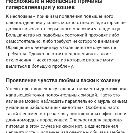
Несложные и неопасные причины
гиперсалевации у кошек
К несложным причинам появления повышенного
слюноотделения у кошек можно отнести те, которые не
должны вызывать серьезного опасения у владельца.
Большинство из подобных состояний проходят либо
самостоятельно, либо требуют некоторого внимания.
Обращение к ветеринару в большинстве случаев не
требуется. Однако не стоит недооценивать такие
отклонения – некоторые из которых вполне могут
вылиться в большую проблему.
Проявление чувства любви и ласки к хозяину
У некоторых кошек текут слюни в моменты достижения
наивысшей точки положительных эмоций. Часто это
явление можно наблюдать параллельно с мурлыканьем
у излишне избалованных животных. Особенно часто
такой феномен встречается у чистокровных сфинксов и
длинномордых пород кошек. Опасности для здоровья
питомца в этом случае никакой нет, а единственная
неприятность – испачканная одежда и обшивка мебели.