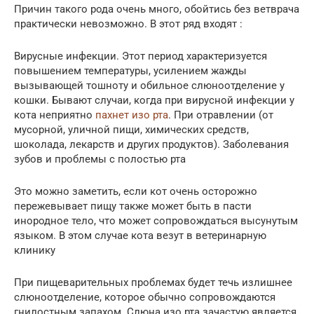
Причин такого рода очень много, обойтись без ветврача
практически невозможно. В этот ряд входят :
Вирусные инфекции. Этот период характеризуется
повышением температуры, усилением жажды
вызывающей тошноту и обильное слюноотделение у
кошки. Бывают случаи, когда при вирусной инфекции у
кота неприятно
пахнет изо рта
. При отравлении (от
мусорной, уличной пищи, химических средств,
шоколада, лекарств и других продуктов). Заболевания
зубов и проблемы с полостью рта
Это можно заметить, если кот очень осторожно
пережевывает пищу также может быть в пасти
инородное тело, что может сопровождаться высунутым
языком. В этом случае кота везут в ветеринарную
клинику
При пищеварительных проблемах будет течь излишнее
слюноотделение, которое обычно сопровождаются
гнилостным запахом. Слюна изо рта зачастую является