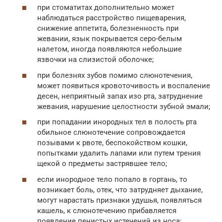
при стоматитах дополнительно может
наблюдаться расстройство пищеварения,
снижение аппетита, болезненность при
жевании, язык покрывается серо-белым
налетом, иногда появляются небольшие
язвочки на слизистой оболочке;
при болезнях зубов помимо слюнотечения,
может появиться кровоточивость и воспаление
десен, неприятный запах изо рта, затруднение
жевания, нарушение целостности зубной эмали;
при попадании инородных тел в полость рта
обильное слюнотечение сопровождается
позывами к рвоте, беспокойством кошки,
попытками удалить лапами или путем трения
щекой о предметы застрявшее тело;
если инородное тело попало в гортань, то
возникает боль, отек, что затрудняет дыхание,
могут нарастать признаки удушья, появляться
кашель, к слюнотечению прибавляется
появление пенистых истечений из носа;