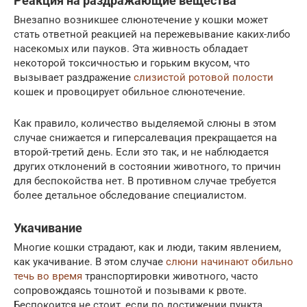
Реакция на раздражающие вещества
Внезапно возникшее слюнотечение у кошки может
стать ответной реакцией на пережевывание каких-либо
насекомых или пауков. Эта живность обладает
некоторой токсичностью и горьким вкусом, что
вызывает раздражение
слизистой ротовой полости
кошек и провоцирует обильное слюнотечение.
Как правило, количество выделяемой слюны в этом
случае снижается и гиперсалевация прекращается на
второй-третий день. Если это так, и не наблюдается
других отклонений в состоянии животного, то причин
для беспокойства нет. В противном случае требуется
более детальное обследование специалистом.
Укачивание
Многие кошки страдают, как и люди, таким явлением,
как укачивание. В этом случае
слюни начинают обильно
течь во время
транспортировки животного, часто
сопровождаясь тошнотой и позывами к рвоте.
Беспокоится не стоит, если по достижении пункта